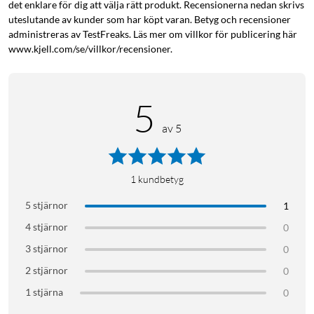
det enklare för dig att välja rätt produkt. Recensionerna nedan skrivs
Rymlig kanna som kan diskas i maskin
uteslutande av kunder som har köpt varan. Betyg och recensioner
administreras av TestFreaks. Läs mer om villkor för publicering här
Kannan till Moccamaster rymmer 1,2 l vilket motsvarar
www.kjell.com/se/villkor/recensioner.
ungefär tio koppar. Glaskannan kan diskas i diskmaskin men
för att bevara glaset längre rekommenderas handdisk.
5
Specifikationer
av 5
Kompatibilitet: Moccamaster K, KB, 1.0PL, Excellent 10S
Kapacitet: 1,2 l
Material: glas och plast (handtag)
Diskmaskinssäker: ja (handdisk rekommenderas)
1
kundbetyg
5 stjärnor
1
I förpackningen
4 stjärnor
0
1 × kaffekanna i glas
3 stjärnor
0
2 stjärnor
0
1 stjärna
0