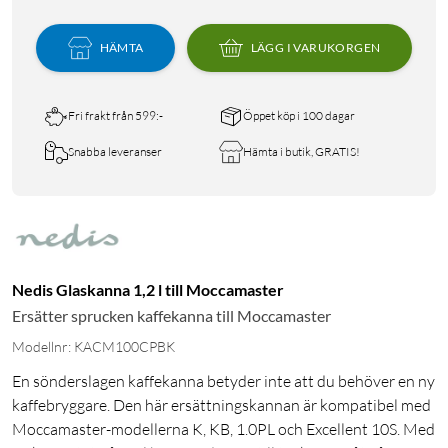
HÄMTA
LÄGG I VARUKORGEN
Fri frakt från 599:-
Öppet köp i 100 dagar
Snabba leveranser
Hämta i butik, GRATIS!
Nedis Glaskanna 1,2 l till Moccamaster
Ersätter sprucken kaffekanna till Moccamaster
Modellnr: KACM100CPBK
En sönderslagen kaffekanna betyder inte att du behöver en ny
kaffebryggare. Den här ersättningskannan är kompatibel med
Moccamaster-modellerna K, KB, 1.0PL och Excellent 10S. Med