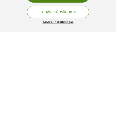
ENDAST NÖDVÄNDIGA
Ändra inställningar
Nedis Glaskanna 1,2 l till Moccamaster
229:-
5/5
HÄMTA
LÄGG I VARUKORGEN
Senast visade