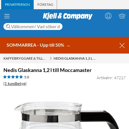
PRIVATPERSON
FÖRETAG
SOMMARREA - Upp till 50%
→
KAFFEBRYGGARE & TILLBEHÖR
NEDIS GLASKANNA 1,2 L TILL MOCCAMASTER
Nedis Glaskanna 1,2 l till Moccamaster
5.0
Artikelnr: 47217
(1 kundbetyg)