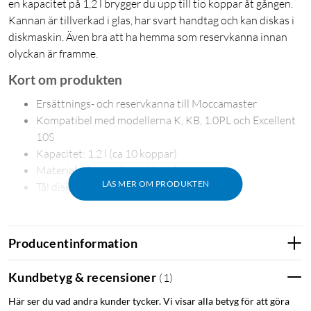
en kapacitet på 1,2 l brygger du upp till tio koppar åt gången.
Kannan är tillverkad i glas, har svart handtag och kan diskas i
diskmaskin. Även bra att ha hemma som reservkanna innan
olyckan är framme.
Kort om produkten
Ersättnings- och reservkanna till Moccamaster
Kompatibel med modellerna K, KB, 1.0PL och Excellent
10S
Kapacitet: 1,2 l (ca 10 koppar)
Material: glas med svart handtag
LÄS MER OM PRODUKTEN
Tål diskmaskin
Ersättningskanna kompatibel med Moccamaster
Kannan passar Moccamaster-modellerna K och KB samt
Producentinformation
1.0PL och Excellent 10S. Du slipper mäta eller anpassa – den
sitter som originalet. Även bra att ha hemma som reservkanna
Kundbetyg & recensioner
(
1
)
om olyckan skulle vara framme när det är fest.
Här ser du vad andra kunder tycker. Vi visar alla betyg för att göra