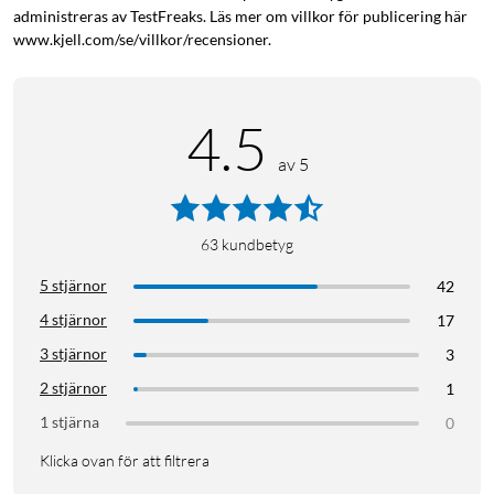
administreras av TestFreaks. Läs mer om villkor för publicering här
www.kjell.com/se/villkor/recensioner.
4.5
av 5
63
kundbetyg
5 stjärnor
42
4 stjärnor
17
3 stjärnor
3
2 stjärnor
1
1 stjärna
0
Klicka ovan för att filtrera