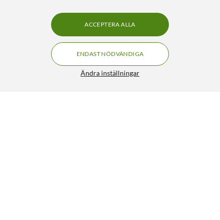
ACCEPTERA ALLA
ENDAST NÖDVÄNDIGA
Ändra inställningar
Analog ugnstermometer
69:-
99:90
4.5/5
HÄMTA
LÄGG I VARUKORGEN