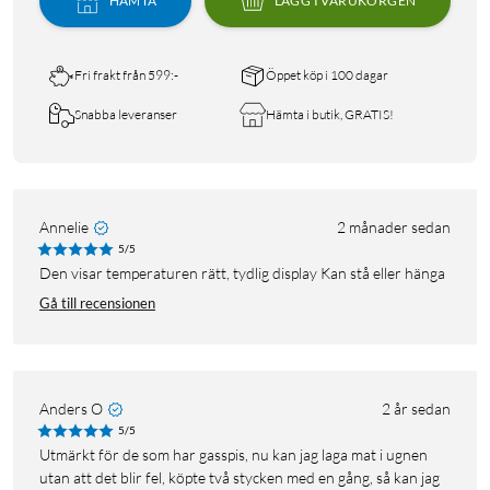
HÄMTA
LÄGG I VARUKORGEN
Fri frakt från 599:-
Öppet köp i 100 dagar
Snabba leveranser
Hämta i butik, GRATIS!
Annelie
2 månader sedan
5/5
Den visar temperaturen rätt, tydlig display Kan stå eller hänga
Gå till recensionen
Anders O
2 år sedan
5/5
Utmärkt för de som har gasspis, nu kan jag laga mat i ugnen
utan att det blir fel, köpte två stycken med en gång, så kan jag