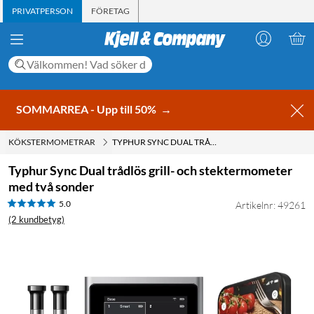
PRIVATPERSON
FÖRETAG
SOMMARREA - Upp till 50%
→
KÖKSTERMOMETRAR
TYPHUR SYNC DUAL TRÅDLÖS GRILL- OCH STEKTERMOMETER MED TVÅ SONDER
Typhur Sync Dual trådlös grill- och stektermometer
med två sonder
5.0
Artikelnr: 49261
(2 kundbetyg)