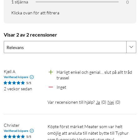
1 stjärna
0
Handtagen i zirkoniumdioxidkeramik ger ett stabilt grepp
Klicka ovan för att filtrera
även nära hög värme. Efter användning kan de IPX8-klassade
sonderna rengöras under rinnande vatten eller diskas i
diskmaskin.
Visar 2 av 2 recensioner
Specifikationer
Relevans
Antal sonder: 2
Sensorer per sond: 6
Sensortyp: 5 för kärntemperatur och 1 för
Kjell A
Härligt enkel och genial… slut på allt tråd 
Verifierad köpare
trassel
omgivningstemperatur
5/5
Noggrannhet: ±0,3 °C
Inget
2 veckor sedan
Responstid: 0,5 sekunder
Värmetålighet sonder: Upp till 400 °C
Var recensionen till hjälp?
Ja
(
0
)
Nej
(
0
)
Anslutning: Bluetooth 5.3 och wifi
Appstöd: Typhur-appen
Display: TFT-skärm på basstationen
Christer
Köpte först märket Meater som var helt 
Vattentålighet sonder: IPX8
Verifierad köpare
omöjlig att ansluta till nätet bytte till Typhur 
5/5
Rengöring sonder: Tål maskindisk
som fungerade klockrent utan strul..