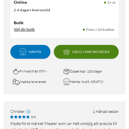
Online
5+ st
2-4 dagars leveranstid
Butik
Välj din butik
Finns i 10 butiker.
HÄMTA
LÄGG I VARUKORGEN
Fri frakt från 599:-
Öppet köp i 100 dagar
Snabba leveranser
Hämta i butik, GRATIS!
Christer
1 månad sedan
5/5
Köpte först märket Meater som var helt omöjlig att ansluta till