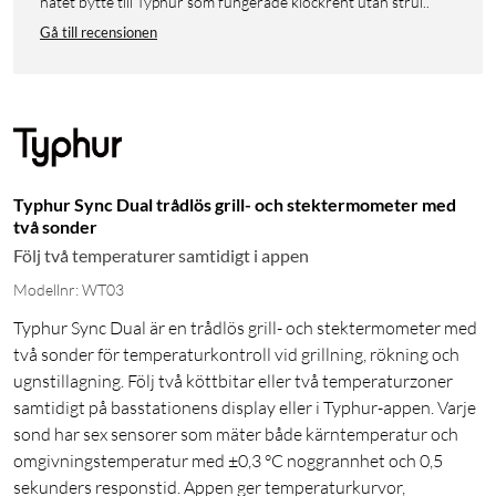
nätet bytte till Typhur som fungerade klockrent utan strul..
Gå till recensionen
Typhur Sync Dual trådlös grill- och stektermometer med
två sonder
Följ två temperaturer samtidigt i appen
Modellnr: WT03
Typhur Sync Dual är en trådlös grill- och stektermometer med
två sonder för temperaturkontroll vid grillning, rökning och
ugnstillagning. Följ två köttbitar eller två temperaturzoner
samtidigt på basstationens display eller i Typhur-appen. Varje
sond har sex sensorer som mäter både kärntemperatur och
omgivningstemperatur med ±0,3 °C noggrannhet och 0,5
sekunders responstid. Appen ger temperaturkurvor,