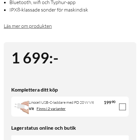
Bluetooth, wifi och Typhur-app
IPX8-klassade sonder för maskindisk
Läs mer om produkten
1 699
:
-
Komplettera ditt köp
199
90
Linocell USB-C-laddare med PD 20 W Vit
Vit
Finns i 2 varianter
Lagerstatus online och butik