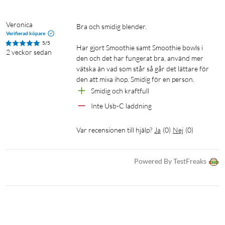
Tål maskindisk: Bägare och piplock
Veronica
Bra och smidig blender. 

I förpackningen
Verifierad köpare
1 × Motorenhet
5/5
Har gjort Smoothie samt Smoothie bowls i 
2 veckor sedan
1 × Twist & Go-bägare 570 ml med inbyggd CrushBlade
den och det har fungerat bra, använd mer 
1 × Läckagesäkert piplock
vätska än vad som står så går det lättare för 
den att mixa ihop. Smidig för en person. 
1 × Laddningskabel
Smidig och kraftfull 
1 × Receptbok
Inte Usb-C laddning
Var recensionen till hjälp?
Ja
(
0
)
Nej
(
0
)
Powered By TestFreaks