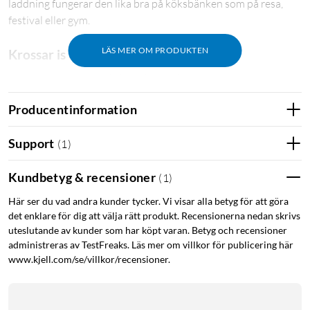
laddning fungerar den lika bra på köksbänken som på resa,
festival eller gym.
LÄS MER OM PRODUKTEN
Krossar is och fryst frukt
Knivarna i rostfritt stål (CrushBlade) tillsammans med
PowerBlast-tekniken bryter ner is, fryst frukt och grönsaker
Producentinformation
på några sekunder. Resultatet blir jämna smoothies, shakes
och dippar utan klumpar.
Support
(
1
)
Twist & Go-bägare
Kundbetyg & recensioner
(
1
)
Mixa direkt i den avtagbara 570 ml-bägaren (max fyllning 490
Här ser du vad andra kunder tycker. Vi visar alla betyg för att göra
ml), vrid bort den från motorenheten och sätt på det
det enklare för dig att välja rätt produkt. Recensionerna nedan skrivs
läckagesäkra piplocket. Pip och bärhandtag gör det enkelt att
uteslutande av kunder som har köpt varan. Betyg och recensioner
dricka direkt ur bägaren eller stoppa ner den i väskan.
administreras av TestFreaks. Läs mer om villkor för publicering här
www.kjell.com/se/villkor/recensioner.
Tre mixningslägen
Auto-iQ ger två förinställda program: Crush för is och frysta