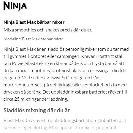
Ninja Blast Max bärbar mixer
Mixa smoothies och shakes precis där du är.
Modellnr: Blast Max bärbar mixer
Ninja Blast Max är en sladdlös personlig mixer som du tar med
till gymmet, kontoret eller campingen. Knivar i rostfritt stål
och PowerBlast-tekniken klarar både is och frysta bär, så att
du kan mixa smoothies, proteinshakes och dressingar direkt i
bägaren. Vrid sedan av Twist & Go-bägaren från
motorenheten, sätt på det läckagesäkra piplocket och ta med
drycken på språng. Det uppladdningsbara batteriet räcker till
cirka 25 mixningar per laddning.
Sladdlös mixning där du är
Blast Max drivs av ett uppladdningsbart litiumjonbatteri och
behöver inget eluttag. Med upp till 25 mixningar per full