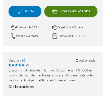
HÄMTA
LÄGG I VARUKORGEN
Fri frakt från 599:-
Öppet köp i 100 dagar
Snabba leveranser
Hämta i butik, GRATIS!
Veronica
2 veckor sedan
5/5
Bra och smidig blender. Har gjort Smoothie samt Smoothie
bowls i den och det har fungerat bra, använd mer vätska än
vad som står så går det lättare för den att mixa i...
Gå till recensionen