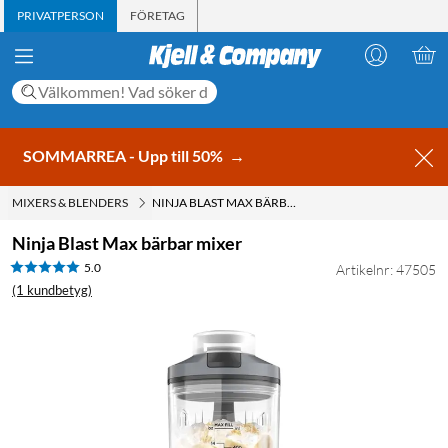
PRIVATPERSON
FÖRETAG
SOMMARREA - Upp till 50%
→
MIXERS & BLENDERS
NINJA BLAST MAX BÄRBAR MIXER
Ninja Blast Max bärbar mixer
5.0
Artikelnr: 47505
(1 kundbetyg)