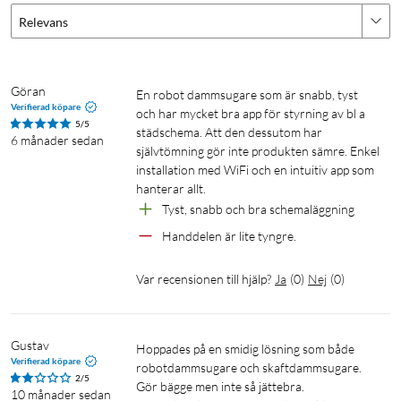
fastnar.
Relevans
Smidig att förvara och enkel att manövrera, med
inbyggd förvaring för tillbehör och möjlighet till
väggmontering.
Göran
En robot dammsugare som är snabb, tyst 
Verifierad köpare
och har mycket bra app för styrning av bl a 
5/5
städschema. Att den dessutom har 
6 månader sedan
FlexiONE™ 3-i-1-design
självtömning gör inte produkten sämre. Enkel 
installation med WiFi och en intuitiv app som 
Eufy E20 är en revolutionerande dammsugare som
hanterar allt.
kombinerar tre funktioner i en och samma enhet. Med sin
Tyst, snabb och bra schemaläggning
unika FlexiONE™-design kan du enkelt växla mellan robotläge,
Handdelen är lite tyngre.
skaftläge och handhållen dammsugare, vilket ger dig total
flexibilitet i städningen – oavsett om du vill storstäda hela
Var recensionen till hjälp?
Ja
(
0
)
Nej
(
0
)
hemmet eller snabbt ta bort smulor från soffan.
Gustav
Hoppades på en smidig lösning som både 
Verifierad köpare
robotdammsugare och skaftdammsugare. 
2/5
Gör bägge men inte så jättebra.

10 månader sedan