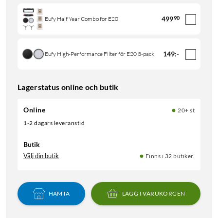
499
90
Eufy Half Year Combo for E20
149
:
-
Eufy High-Performance Filter för E20 3-pack
Lagerstatus online och butik
Online
20+ st
1-2 dagars leveranstid
Butik
Välj din butik
Finns i 32 butiker.
HÄMTA
LÄGG I VARUKORGEN