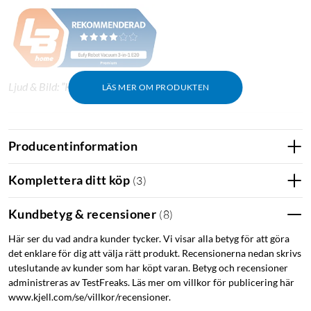
Ljud & Bild: ”Kompakt robot till sommarstugan.”
LÄS MER OM PRODUKTEN
Producentinformation
Komplettera ditt köp
(
3
)
Kundbetyg & recensioner
(
8
)
Här ser du vad andra kunder tycker. Vi visar alla betyg för att göra
det enklare för dig att välja rätt produkt. Recensionerna nedan skrivs
uteslutande av kunder som har köpt varan. Betyg och recensioner
administreras av TestFreaks. Läs mer om villkor för publicering här
www.kjell.com/se/villkor/recensioner.
Sammanfattning