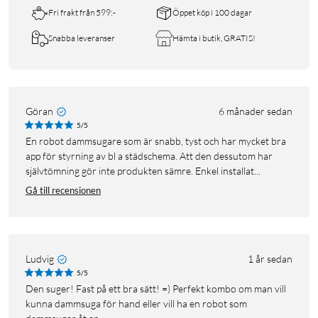
Fri frakt från 599:-
Öppet köp i 100 dagar
Snabba leveranser
Hämta i butik, GRATIS!
Göran
6 månader sedan
5/5
En robot dammsugare som är snabb, tyst och har mycket bra
app för styrning av bl a städschema. Att den dessutom har
självtömning gör inte produkten sämre. Enkel installat...
Gå till recensionen
Ludvig
1 år sedan
5/5
Den suger! Fast på ett bra sätt! =) Perfekt kombo om man vill
kunna dammsuga för hand eller vill ha en robot som