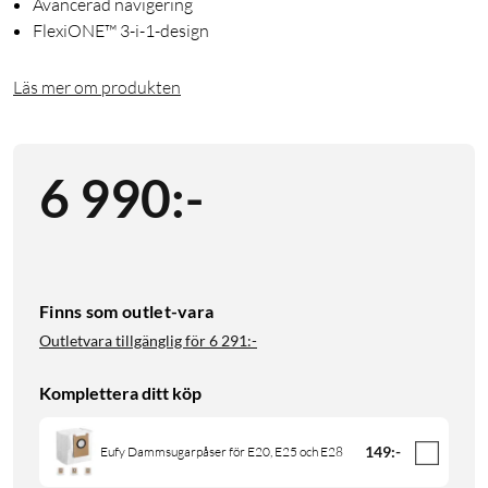
Avancerad navigering
FlexiONE™ 3-i-1-design
Läs mer om produkten
6 990
:
-
Finns som outlet-vara
Outletvara tillgänglig för
6 291:-
Komplettera ditt köp
149
:
-
Eufy Dammsugarpåser för E20, E25 och E28