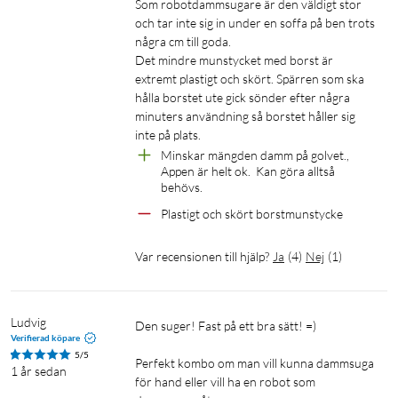
Som robotdammsugare är den väldigt stor 
Robotläge
och tar inte sig in under en soffa på ben trots 
några cm till goda.

Robotläget levererar kraftfull sugstyrka på upp till 8 000 Pa
Det mindre munstycket med borst är 
och är utrustat med trippel-lasersensorer som identifierar
extremt plastigt och skört. Spärren som ska 
hinder med millimeterprecision. Det gör att E20 navigerar
hålla borstet ute gick sönder efter några 
smidigt runt möbler och undviker att fastna. Samtidigt töms
minuters användning så borstet håller sig 
dammbehållaren automatiskt i en basstation som rymmer
upp till 75 dagars smuts, vilket gör att du slipper tänka på
Minskar mängden damm på golvet., 
Appen är helt ok.  Kan göra alltså 
underhåll på veckor.
behövs.
Plastigt och skört borstmunstycke
Var recensionen till hjälp?
Ja
(
4
)
Nej
(
1
)
Skaftdammsugare
Ludvig
Den suger! Fast på ett bra sätt! =)

När du vill ha full kontroll kan du enkelt koppla loss
Verifierad köpare
dammsugaren och använda den som ett traditionellt skaft-
5/5
Perfekt kombo om man vill kunna dammsuga 
1 år sedan
eller handhållet alternativ. I dessa lägen får du tillgång till en
för hand eller vill ha en robot som 
imponerande sugkraft på hela 30 000 Pa – tillräckligt för att