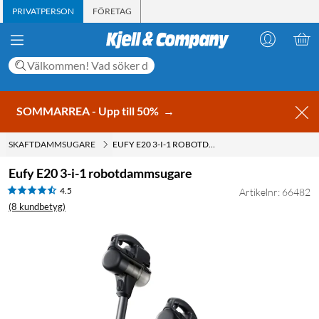
PRIVATPERSON
FÖRETAG
SOMMARREA - Upp till 50%
→
SKAFTDAMMSUGARE
EUFY E20 3-I-1 ROBOTDAMMSUGARE
Eufy E20 3-i-1 robotdammsugare
4.5
Artikelnr: 66482
(8 kundbetyg)