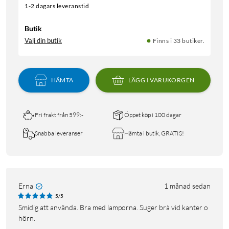
1-2 dagars leveranstid
Butik
Välj din butik
Finns i 33 butiker.
HÄMTA
LÄGG I VARUKORGEN
Fri frakt från 599:-
Öppet köp i 100 dagar
Snabba leveranser
Hämta i butik, GRATIS!
Erna
1 månad sedan
5/5
Smidig att använda. Bra med lamporna. Suger brà vid kanter o
hörn.