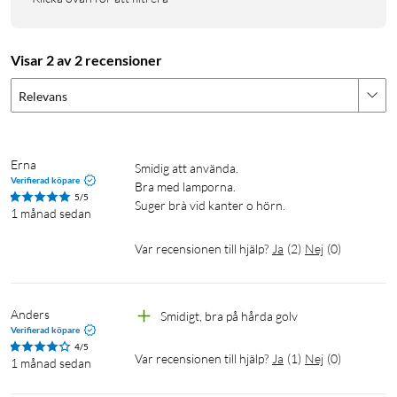
Specifikationer
Sugeffekt: Upp till 18 000 Pa
Visar 2 av 2 recensioner
Batteritid (standardläge): 40–45 min
Relevans
Batteritid (turboläge): 15 min
Batteri: 2 200 mAh, 22,2 V
Laddningstid: 4–5 h
Dammbehållare: 0,5 l
Erna
Smidig att använda.

Verifierad köpare
Filtrering: Femstegs, fångar 99,9 % av partiklar ≥0,3 μm
Bra med lamporna.

5/5
Effekt: 215 W
Suger brà vid kanter o hörn.
1 månad sedan
Vikt: 2,4 kg
Mått (huvudenhet): 11,4×34×21,7 cm
Var recensionen till hjälp?
Ja
(
2
)
Nej
(
0
)
Färg: Vit
I förpackningen
Anders
Smidigt, bra på hårda golv
Verifierad köpare
1 × Huvudenhet
4/5
Var recensionen till hjälp?
Ja
(
1
)
Nej
(
0
)
1 × Elektrisk borststång
1 månad sedan
1 × 2-i-1-borstmunstycke