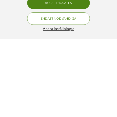
ACCEPTERA ALLA
ENDAST NÖDVÄNDIGA
Ändra inställningar
Xiaomi Vacuum Cleaner G20 Lite skaftdammsugare
FRI FRAKT
4.5/5
1 290:-
HÄMTA
LÄGG I VARUKORGEN
Liknande produkter