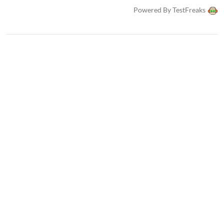
1 × Förlängningsstång
Powered By TestFreaks
1 × Väggfäste
1 × Strömadapter