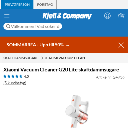
PRIVATPERSON
FÖRETAG
SOMMARREA - Upp till 50%
→
SKAFTDAMMSUGARE
XIAOMI VACUUM CLEANER G20 LITE SKAFTDAMMSUGARE
Xiaomi Vacuum Cleaner G20 Lite skaftdammsugare
4.5
Artikelnr: 24936
(5 kundbetyg)