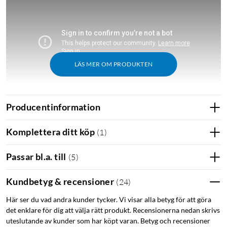
LÄS MER OM PRODUKTEN
Producentinformation
Sammanfattning
Komplettera ditt köp
(
1
)
Självtömmande basstation som rymmer upp till sju
veckors damm.
Passar bl.a. till
(
5
)
Sugkraft på 10 000 Pa för effektiv rengöring av både
hårda golv och mattor.
Kundbetyg & recensioner
(
24
)
Ökar automatiskt sugkraften när den kör upp på mattor.
Dubbelt antitrasselsystem som minskar behovet av
Här ser du vad andra kunder tycker. Vi visar alla betyg för att göra
det enklare för dig att välja rätt produkt. Recensionerna nedan skrivs
manuell rengöring.
uteslutande av kunder som har köpt varan. Betyg och recensioner
Dammsuger och våttorkar i ett och samma moment.