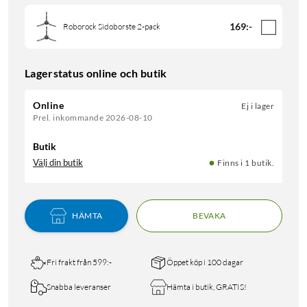
169
:
-
Roborock Sidoborste 2-pack
Lagerstatus online och butik
Online
Ej i lager
Prel. inkommande 2026-08-10
Butik
Välj din butik
Finns i 1 butik.
HÄMTA
BEVAKA
Fri frakt från 599:-
Öppet köp i 100 dagar
Snabba leveranser
Hämta i butik, GRATIS!