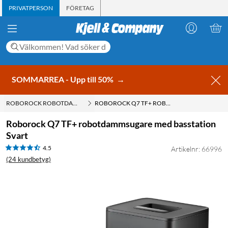
PRIVATPERSON
FÖRETAG
SOMMARREA - Upp till 50%
→
ROBOROCK ROBOTDAMMSUGARE
ROBOROCK Q7 TF+ ROBOTDAMMSUGARE MED BASSTATION SVART
Roborock Q7 TF+ robotdammsugare med basstation
Svart
4.5
Artikelnr: 66996
(24 kundbetyg)