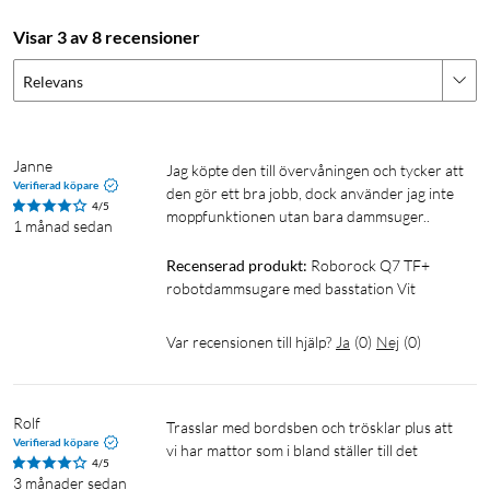
En huvudborste och en sidoborste i slitstarkt gummi arbetar
Visar 3 av 8 recensioner
tillsammans för att minska ansamlingar och hålla rengöringen
effektiv längre. Den rengör dessutom i golvets riktning för att
Relevans
effektivt fånga upp hår och damm ur springor, samtidigt som
ljudnivån från borstarna hålls nere. Det innebär att du slipper
ägna tid åt att rensa borstarna manuellt – roboten är redo att
Janne
Jag köpte den till övervåningen och tycker att 
städa när du är det.
Verifierad köpare
den gör ett bra jobb, dock använder jag inte 
4/5
moppfunktionen utan bara dammsuger..
1 månad sedan
Dammsugning och moppning i ett
Recenserad produkt:
Roborock Q7 TF+ 
Dammsugaren dammsuger och våttorkar golven i ett och
robotdammsugare med basstation Vit
samma moment för en mer komplett städning. Vattennivån
kan justeras i tre lägen för att passa olika golvtyper och
Var recensionen till hjälp?
Ja
(
0
)
Nej
(
0
)
smutsnivåer, vilket ger en jämn och kontrollerad
fuktfördelning. I läget för högintensitetsmoppning rör sig
roboten långsammare och med tätare banor, vilket ger en mer
Rolf
grundlig rengöring även vid envis smuts. Resultatet blir golv
Trasslar med bordsben och trösklar plus att 
Verifierad köpare
vi har mattor som i bland ställer till det

som är rena och fräscha varje gång roboten har gjort sitt jobb.
4/5
3 månader sedan