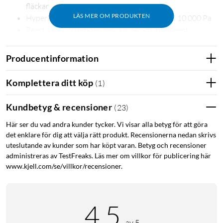
fläckar
LÄS MER OM PRODUKTEN
HyperForce™ extrem sugkraft, förbättrad till 10 000 Pa
Reactive AI 2.0 hinderundvikning och intelligent
röstassistent
Carpet Boost+-systemet identifierar mattor, ökar
Producentinformation
sugkraften och rengör dem noggrant
Allt-i-ett-basstation för laddning och med behållare för
Komplettera ditt köp
(
1
)
damm och vatten
Självtömning av dammbehållaren i basstationen
Kundbetyg & recensioner
(
23
)
Automatisk tvätt av moppar med varmt vatten samt
Här ser du vad andra kunder tycker. Vi visar alla betyg för att göra
torkning i basstationen
det enklare för dig att välja rätt produkt. Recensionerna nedan skrivs
Automatisk påfyllning av rengöringsmedel
uteslutande av kunder som har köpt varan. Betyg och recensioner
App för Android och iPhone för installation,
administreras av TestFreaks. Läs mer om villkor för publicering här
inställningar och schemaläggning
www.kjell.com/se/villkor/recensioner.
Rent i hörnen och längs kanterna med FlexiArm
4.5
Design
av 5