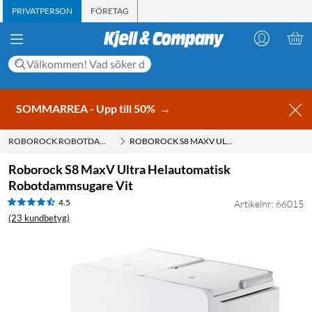
PRIVATPERSON
FÖRETAG
SOMMARREA - Upp till 50%
→
ROBOROCK ROBOTDAMMSUGARE
ROBOROCK S8 MAXV ULTRA HELAUTOMATISK ROBOTDAMMSUGARE VIT
Roborock S8 MaxV Ultra Helautomatisk
Robotdammsugare Vit
4.5
Artikelnr: 66015
(23 kundbetyg)