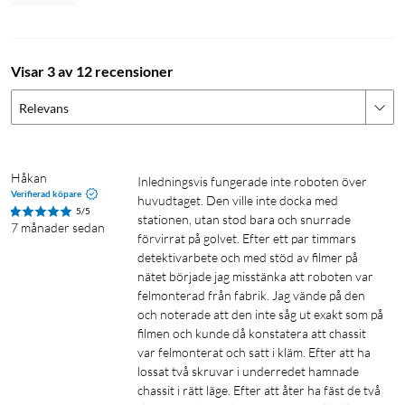
Kärnan i Roborocks system VibraRise™ 3.0 för sonisk
moppning är en mopp med dubbla vibrationsmoduler. Damm,
smuts och intorkade fläckar höghastighetsskrubbas bort med
Visar 3 av 12 recensioner
en hastighet av 4 000 gånger per minut. När dammsugaren
Relevans
kör in över en matta höjs moppen automatiskt 20 mm för att
kunna dammsuga utan att mattan blir fuktig.
Håkan
Inledningsvis fungerade inte roboten över 
Verifierad köpare
huvudtaget. Den ville inte docka med 
5/5
stationen, utan stod bara och snurrade 
7 månader sedan
Rejäl sugkraft för rengöring på djupet
förvirrat på golvet. Efter ett par timmars 
detektivarbete och med stöd av filmer på 
S8 MaxV Ultra har en sugeffekt på 10 000 Pascal. Det starka
nätet började jag misstänka att roboten var 
luftflödet suger utan problem upp damm och smuts från
felmonterad från fabrik. Jag vände på den 
hårda golv och mattor. Robotdammsugarens funktion
och noterade att den inte såg ut exakt som på 
"Vacuum Carpet First" säkerställer djup mattrengöring vid
filmen och kunde då konstatera att chassit 
var felmonterat och satt i kläm. Efter att ha 
varje pass. Dessutom identifierar roboten mattor med hjälp av
lossat två skruvar i underredet hamnade 
ultraljud och ökar automatiskt sugkraften för en grundligare
chassit i rätt läge. Efter att åter ha fäst de två 
rengöring.