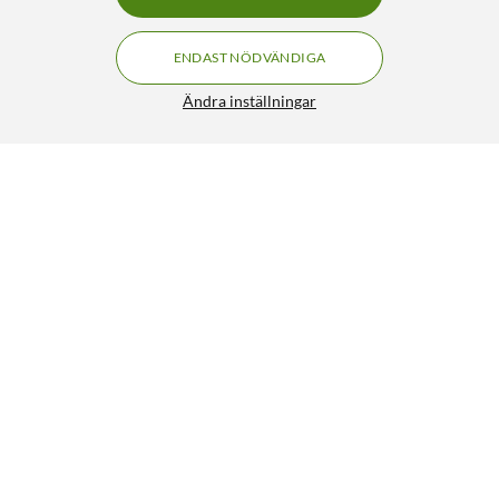
ENDAST NÖDVÄNDIGA
Ändra inställningar
Roborock S8 MaxV Ultra Helautomatisk
FRI FRAKT
Robotdammsugare Vit
12 490:-
4.5/5
HÄMTA
LÄGG I VARUKORGEN
Liknande produkter