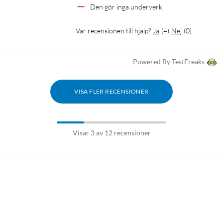
Den gör inga underverk.
MaxV Ultra har stöd för flera våningar.
Var recensionen till hjälp?
Ja
(
4
)
Nej
(
0
)
Självtömmande robotdammsugare
Powered By TestFreaks
VISA FLER RECENSIONER
Visar 3 av 12 recensioner