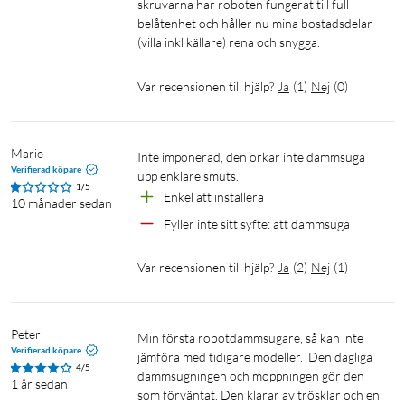
skruvarna har roboten fungerat till full 
belåtenhet och håller nu mina bostadsdelar 
Identifierar och undviker hinder – med Reactive
(villa inkl källare) rena och snygga.
AI 2.0
Var recensionen till hjälp?
Ja
(
1
)
Nej
(
0
)
Reactive AI 2.0 är en smart teknik som med hjälp av RGB-
kamera och 3D-strukturerat ljus identifierar upp till 73 olika
objekt som är vanliga i våra hem. När ett objekt har
Marie
Inte imponerad, den orkar inte dammsuga 
identifierats vet robotdammsugaren hur den bäst tar sig runt
Verifierad köpare
upp enklare smuts. 
och förbi hindret för att kunna fortsätta dammsuga och
1/5
Enkel att installera 
rengöra golv och mattor.
10 månader sedan
Fyller inte sitt syfte: att dammsuga 
Var recensionen till hjälp?
Ja
(
2
)
Nej
(
1
)
Hello Rocky – din intelligents röstassistent
Peter
Roborock S8 MaxV Ultra är utrustad med Roborocks
Min första robotdammsugare, så kan inte 
Verifierad köpare
avancerade Smart Technology, inklusive den intelligenta
jämföra med tidigare modeller.  Den dagliga 
4/5
dammsugningen och moppningen gör den 
röstassistenten "Hello Rocky". Starta eller ge nya
1 år sedan
som förväntat. Den klarar av trösklar och en 
städkommandon genom att helt enkelt säga "Hello Rocky" –