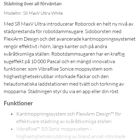
Städning över all förväntan
Modellnr: S8 MaxV Ultra White
Med S8 MaxV Ultra introducerar Roborock en helt ny nivå av
städprestanda för robotdammsugare. Sidoborsten med
FlexiArm Design och det avancerade kantmoppningssystemet
rengör effektivt i hörn, längs kanter och på andra
svåråtkomliga ställen. Robotdammsugaren har en kraftig
sugeffekt på 10 000 Pascal och en mängd innovativa
funktioner, som VibraRise Sonice moppsystem som
höghastighetsskrubbar intorkade fläckar och den
helautomatiska laddstationen med tvätt och torkning av
mopparna. Städningen styr du via en app eller din röst.
Funktioner
Kantmoppningssystem och FlexiArm Design™ för
effektivare städning av svåråtkomliga ställen
VibraRise™ 3.0 Sonic moppsystem –
höghastighetsskrubbning av bland annat intorkade