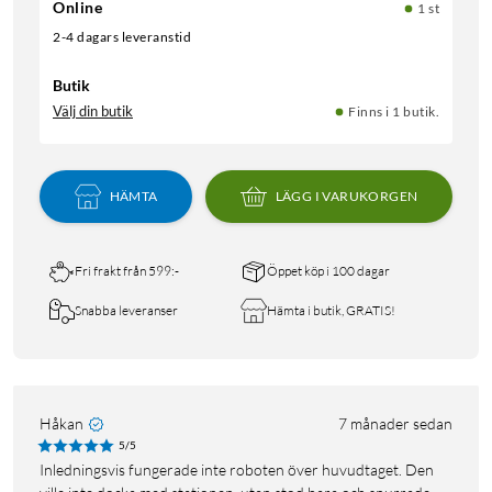
Online
1 st
2-4 dagars leveranstid
Butik
Välj din butik
Finns i 1 butik.
HÄMTA
LÄGG I VARUKORGEN
Fri frakt från 599:-
Öppet köp i 100 dagar
Snabba leveranser
Hämta i butik, GRATIS!
Håkan
7 månader sedan
5/5
Inledningsvis fungerade inte roboten över huvudtaget. Den