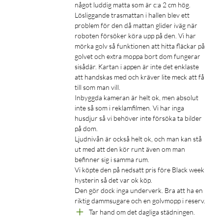
något luddig matta som är c:a 2 cm hög. 
även utan en wifi-anslutning.
Lösliggande trasmattan i hallen blev ett 
problem för den då mattan glider iväg när 
Helautomatisk basstation med smarta funktioner
roboten försöker köra upp på den. Vi har 
mörka golv så funktionen att hitta fläckar på 
Basstationen är både en laddstation och en dockningsstation
golvet och extra moppa bort dom fungerar 
för robotdammsugaren. Det är här som dammsugaren
sisådär. Kartan i appen är inte det enklaste 
tömmer sin dammbehållare, får nytt rent vatten till
att handskas med och kräver lite meck att få 
moppningen och får sina moppar tvättade och torkade. Till
till som man vill.

och med påfyllningen av rengöringsmedel sker automatiskt.
Inbyggda kameran är helt ok, men absolut 
inte så som i reklamfilmen. Vi har inga 
husdjur så vi behöver inte försöka ta bilder 
på dom. 

Ljudnivån är också helt ok, och man kan stå 
ut med att den kör runt även om man 
App för installation och schemaläggning
befinner sig i samma rum.

Vi köpte den på nedsatt pris före Black week 
Med appen Roborock, som finns för iOS och Android,
hysterin så det var ok köp.

installerar du, ställer in och schemalägger robotdammsugaren.
Den gör dock inga underverk. Bra att ha en 
Dammsugaren ansluts till hemmets wifi-nätverk och med
riktig dammsugare och en golvmopp i reserv. 
hjälp av PreciSense LIDAR-navigering skannas ditt hem av och
Tar hand om det dagliga städningen.
en detaljerad karta skapas. Kartsystemet för Roborock S8