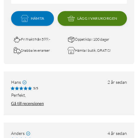
HÄMTA
LÄGG I VARUKORGEN
Fri frakt från 599:-
Öppet köp i 100 dagar
Snabba leveranser
Hämta i butik, GRATIS!
Hans
2 år sedan
5/5
Perfekt,
Gå till recensionen
Anders
4 år sedan