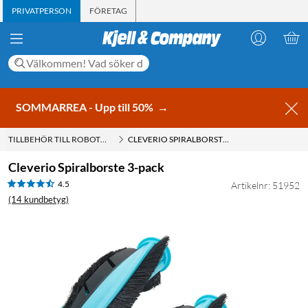
PRIVATPERSON
FÖRETAG
SOMMARREA - Upp till 50%
→
TILLBEHÖR TILL ROBOTDAMMSUGARE
CLEVERIO SPIRALBORSTE 3-PACK
Cleverio Spiralborste 3-pack
4.5
Artikelnr: 51952
(14 kundbetyg)