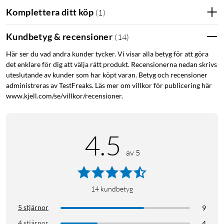
Komplettera ditt köp
(
1
)
Kundbetyg & recensioner
(
14
)
Här ser du vad andra kunder tycker. Vi visar alla betyg för att göra
det enklare för dig att välja rätt produkt. Recensionerna nedan skrivs
uteslutande av kunder som har köpt varan. Betyg och recensioner
administreras av TestFreaks. Läs mer om villkor för publicering här
www.kjell.com/se/villkor/recensioner.
4.5
av 5
14
kundbetyg
5 stjärnor
9
4 stjärnor
4