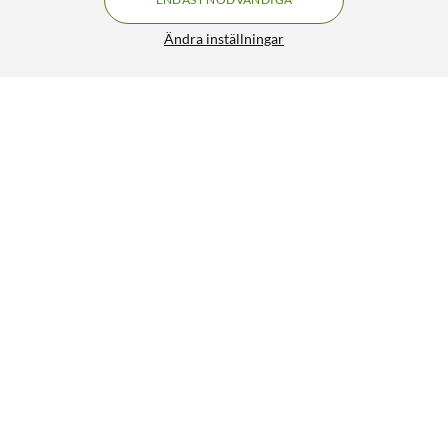
Ändra inställningar
Cleverio Spiralborste 3-pack
149:90
4.5/5
HÄMTA
LÄGG I VARUKORGEN
Liknande produkter
60
2