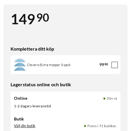
90
149
Komplettera ditt köp
99
90
Cleverio Extra moppar 3-pack
Lagerstatus online och butik
Online
50+ st
1-2 dagars leveranstid
Butik
Välj din butik
Finns i 71 butiker.