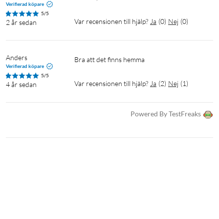
Verifierad köpare
5/5
Var recensionen till hjälp?
Ja
(
0
)
Nej
(
0
)
2 år sedan
Anders
Bra att det finns hemma
Verifierad köpare
5/5
Var recensionen till hjälp?
Ja
(
2
)
Nej
(
1
)
4 år sedan
Powered By TestFreaks