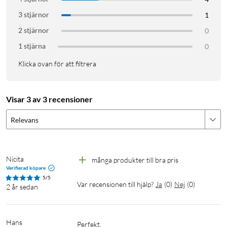
3 stjärnor
1
2 stjärnor
0
1 stjärna
0
Klicka ovan för att filtrera
Visar 3 av 3 recensioner
Relevans
Nicita
många produkter till bra pris
Verifierad köpare
5/5
Var recensionen till hjälp?
Ja
(
0
)
Nej
(
0
)
2 år sedan
Hans
Perfekt, 