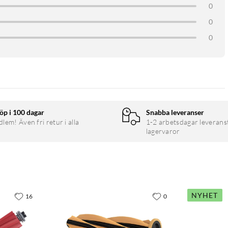
0
0
0
öp i 100 dagar
Snabba leveranser
em! Även fri retur i alla
1-2 arbetsdagar leverans
lagervaror
NYHET
16
0