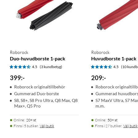
Roborock
Roborock
Duo-huvudborste 1-pack
Huvudborste 1-pack
4.5
(3 kundbetyg)
4.5
(10 kundb
399
:
-
209
:
-
Roborock originaltillbehör
Roborock originaltill
Gummerad Duo-borste
Gummerad huvudbors
S8, S8+, S8 Pro Ultra, Q8 Max, Q8
S7 MaxV Ultra, S7 Max
Max+, Q5 Pro
m.m.
Online
:
20+ st
Online
:
50+ st
Finns i 5 butiker.
Välj butik
Finns i 27 butiker.
Välj butik