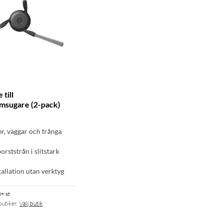
 till
msugare (2-pack)
r, väggar och trånga
orststrån i slitstark
tallation utan verktyg
+ st
butiker.
Välj butik