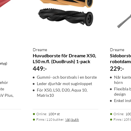
Dreame
Dreame
Huvudborste för Dreame X50,
Sidoborste
L50 m.fl. (DuoBrush) 1-pack
robotdam
etyg)
449
:
-
229
:
-
Gummi- och borstvals i en borste
Når kante
behör
hörn
Leder djurhår mot suginloppet
te
Flexibla b
För X50, L50, D20, Aqua 10,
design
V Plus,
Matrix10
Enkel ins
Online
:
100+ st
Online
:
100
Finns i 110 butiker.
Välj butik
Finns i 108 