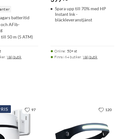
Spara upp till 70% med HP
ianter
Instant Ink -
dagars batteritid
bläckleveranstjänst
 och AFib-
ng
 till 50 m (5 ATM)
t
Online
:
50+ st
ker.
Välj butik
Finns i 64 butiker.
Välj butik
RIS
97
120