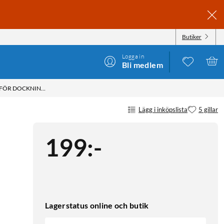
Butiker
Logga in
Bli medlem
ROBOROCK RENGÖRINGSBORSTAR FÖR DOCKNINGSSTATION 2-PACK
Lägg i inköpslista
5 gillar
199
:
-
Lagerstatus online och butik