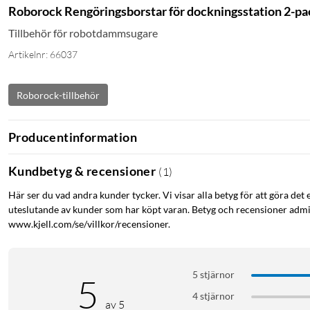
Roborock Rengöringsborstar för dockningsstation 2-pa
Tillbehör för robotdammsugare
Artikelnr: 66037
Roborock-tillbehör
Producentinformation
Kundbetyg & recensioner
(
1
)
Här ser du vad andra kunder tycker. Vi visar alla betyg för att göra det 
uteslutande av kunder som har köpt varan. Betyg och recensioner admin
www.kjell.com/se/villkor/recensioner.
5 stjärnor
5
4 stjärnor
av 5