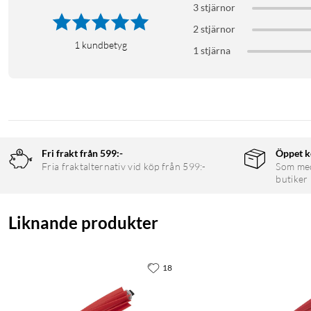
3 stjärnor
2 stjärnor
1
kundbetyg
1 stjärna
Fri frakt från 599:-
Öppet k
Fria fraktalternativ vid köp från 599:-
Som medl
butiker
Liknande produkter
18