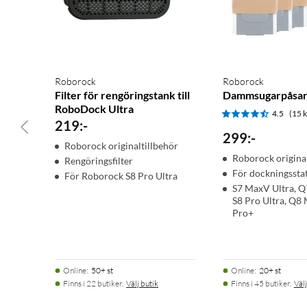
Roborock
Roborock
Filter för rengöringstank till
Dammsugarpåsar
RoboDock Ultra
4.5
(15 
219
:
-
299
:
-
Roborock originaltillbehör
Roborock original
Rengöringsfilter
För dockningssta
För Roborock S8 Pro Ultra
S7 MaxV Ultra, Q
S8 Pro Ultra, Q8
Pro+
Online
:
50+ st
Online
:
20+ st
Finns i 22 butiker.
Välj butik
Finns i 45 butiker.
Välj