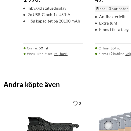
Inbyggd statusdisplay
Finns i 3 varianter
2x USB-C och 1x USB-A
Antibakteriellt
Hög kapacitet på 20100 mAh
Extra tunt
Finns i flera färge
Online
:
50+ st
Online
:
20+ st
Finns i 42 butiker.
Välj butik
Finns i 19 butiker.
Välj
Andra köpte även
5