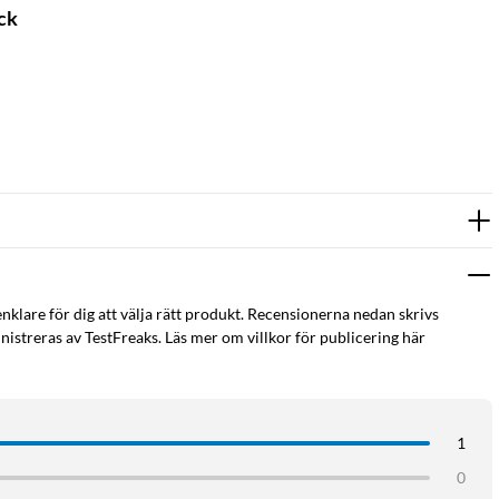
ck
enklare för dig att välja rätt produkt. Recensionerna nedan skrivs
istreras av TestFreaks. Läs mer om villkor för publicering här
1
0