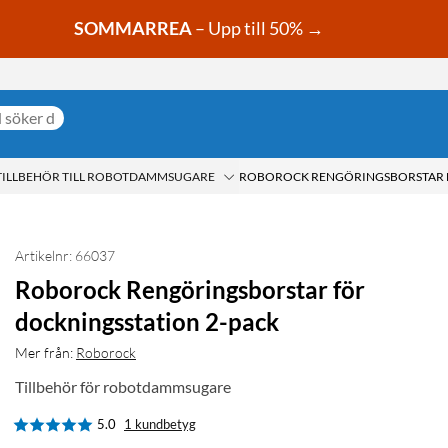
SOMMARREA
– Upp till 50% →
TILLBEHÖR TILL ROBOTDAMMSUGARE
Artikelnr: 66037
Roborock Rengöringsborstar för
dockningsstation 2-pack
Mer från:
Roborock
Tillbehör för robotdammsugare
5.0
1 kundbetyg