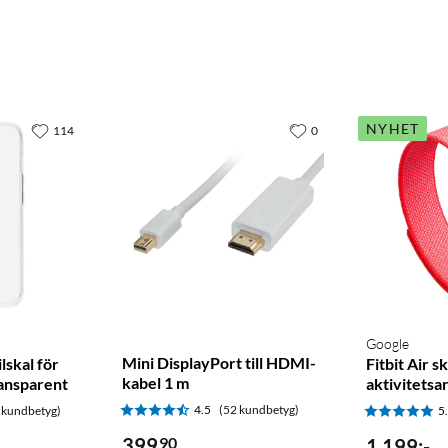
NYHET
114
0
Google
Mini DisplayPort till HDMI-
lskal för
Fitbit Air s
kabel 1 m
ansparent
aktivitets
4.5
(52 kundbetyg)
 kundbetyg)
5
399
90
1 199
:
-