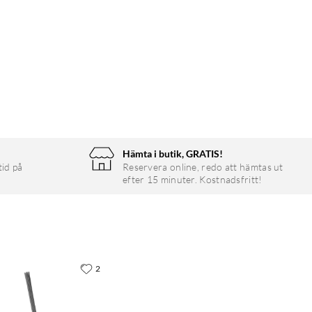
Hämta i butik, GRATIS!
tid på
Reservera online, redo att hämtas ut
efter 15 minuter. Kostnadsfritt!
2