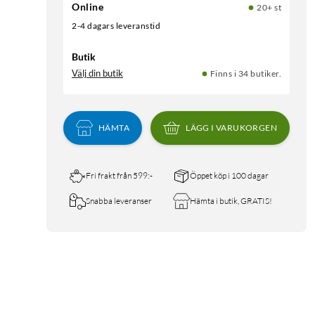
Online
20+ st
2-4 dagars leveranstid
Butik
Välj din butik
Finns i 34 butiker.
HÄMTA
LÄGG I VARUKORGEN
Fri frakt från 599:-
Öppet köp i 100 dagar
Snabba leveranser
Hämta i butik, GRATIS!