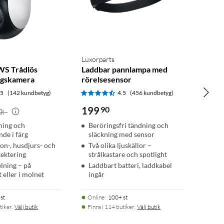
Luxorparts
WS Trådlös
Laddbar pannlampa med
ngskamera
rörelsesensor
.5
(142 kundbetyg)
4.5
(456 kundbetyg)
199
90
0:-
ning och
Beröringsfri tändning och
de i färg
släckning med sensor
son-, husdjurs- och
Två olika ljuskällor –
ektering
strålkastare och spotlight
elning – på
Laddbart batteri, laddkabel
 eller i molnet
ingår
st
Online
:
100+ st
tiker.
Välj butik
Finns i 114 butiker.
Välj butik