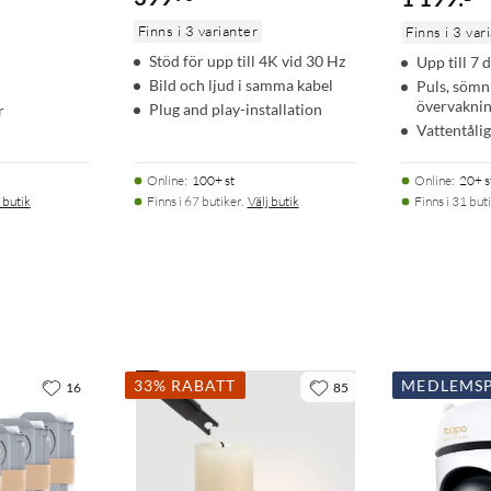
Finns i 3 varianter
Finns i 3 var
Stöd för upp till 4K vid 30 Hz
Upp till 7 
Bild och ljud i samma kabel
Puls, sömn
övervakni
Plug and play-installation
r
Vattentålig
Online
:
100+ st
Online
:
20+ s
 butik
Finns i 67 butiker.
Välj butik
Finns i 31 buti
33% RABATT
MEDLEMSP
16
85