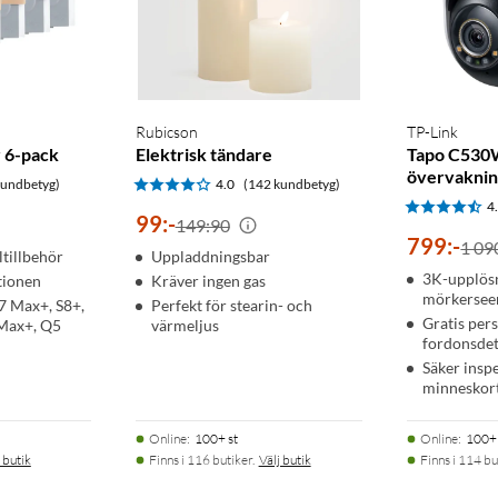
Rubicson
TP-Link
 6-pack
Elektrisk tändare
Tapo C530
övervakni
kundbetyg)
4.0
(142 kundbetyg)
4
99
:
-
149:90
799
:
-
1 09
tillbehör
Uppladdningsbar
3K-upplös
tionen
Kräver ingen gas
mörkerseen
7 Max+, S8+,
Perfekt för stearin- och
Gratis per
 Max+, Q5
värmeljus
fordonsdet
Säker insp
minneskort
Online
:
100+ st
Online
:
100+ 
 butik
Finns i 116 butiker.
Välj butik
Finns i 114 bu