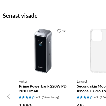
Senast visade
12
Anker
Linocell
Prime Powerbank 220W PD
Second skin Mobi
20100 mAh
iPhone 13 Pro Tr
4.5
(3 kundbetyg)
4.5
(156
1 990
:
-
49
:
-