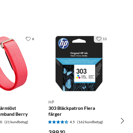
6
11
HP
kärmlöst
303 Bläckpatron Flera
armband Berry
färger
.0
(21 kundbetyg)
4.5
(162 kundbetyg)
399
90