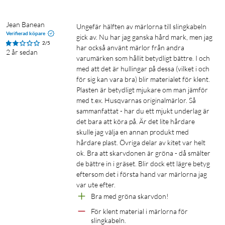
Jean Banean
Ungefär hälften av märlorna till slingkabeln 
Verifierad köpare
gick av. Nu har jag ganska hård mark, men jag 
2/5
har också använt märlor från andra 
2 år sedan
varumärken som hållit betydligt bättre. I och 
med att det är hullingar på dessa (vilket i och 
för sig kan vara bra) blir materialet för klent. 
Plasten är betydligt mjukare om man jämför 
med t.ex. Husqvarnas originalmärlor. Så 
sammanfattat - har du ett mjukt underlag är 
det bara att köra på. Är det lite hårdare 
skulle jag välja en annan produkt med 
hårdare plast. Övriga delar av kitet var helt 
ok. Bra att skarvdonen är gröna - då smälter 
de bättre in i gräset. Blir dock ett lägre betyg 
eftersom det i första hand var märlorna jag 
var ute efter. 
Bra med gröna skarvdon!
För klent material i märlorna för 
slingkabeln. 