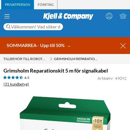
PRIVATPERSON
FÖRETAG
SOMMARREA - Upp till 50%
→
TILLBEHÖR TILL ROBOTGRÄSKLIPPARE
GRIMSHOLM REPARATIONSKIT 5 M FÖR SIGNALKABEL
Grimsholm Reparationskit 5 m för signalkabel
4.5
Artikelnr: 49092
(31 kundbetyg)