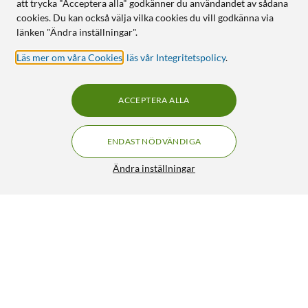
att trycka "Acceptera alla" godkänner du användandet av sådana
cookies. Du kan också välja vilka cookies du vill godkänna via
länken "Ändra inställningar".
Läs mer om våra Cookies
,
läs vår Integritetspolicy
.
ACCEPTERA ALLA
ENDAST NÖDVÄNDIGA
Ändra inställningar
Grimsholm Reparationskit 5 m för signalkabel
99:90
4.5/5
HÄMTA
LÄGG I VARUKORGEN