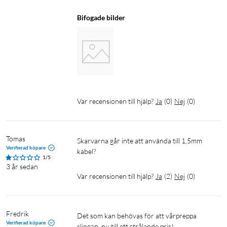
Bifogade bilder
Var recensionen till hjälp?
Ja
(
0
)
Nej
(
0
)
Tomas
Skarvarna går inte att använda till 1,5mm 
Verifierad köpare
kabel?
1/5
3 år sedan
Var recensionen till hjälp?
Ja
(
2
)
Nej
(
0
)
Fredrik
Det som kan behövas för att vårpreppa 
Verifierad köpare
slingan, nu till ett strålande pris!