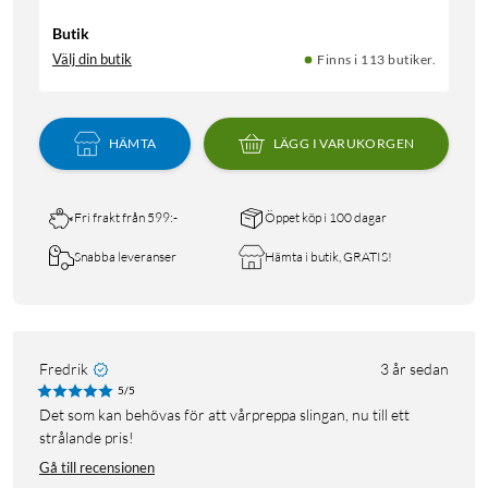
Butik
Välj din butik
Finns i 113 butiker.
HÄMTA
LÄGG I VARUKORGEN
Fri frakt från 599:-
Öppet köp i 100 dagar
Snabba leveranser
Hämta i butik, GRATIS!
Fredrik
3 år sedan
5/5
Det som kan behövas för att vårpreppa slingan, nu till ett
strålande pris!
Gå till recensionen