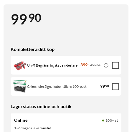
90
99
Komplettera ditt köp
399
:
-
499:90
Uni-T Begränsningskabels-testare
99
90
Grimsholm Signalkabelhållare 100-pack
Lagerstatus online och butik
Online
100+ st
1-2 dagars leveranstid