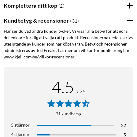
Komplettera ditt köp
(
2
)
Kundbetyg & recensioner
(
31
)
Här ser du vad andra kunder tycker. Vi visar alla betyg för att göra
det enklare för dig att välja rätt produkt. Recensionerna nedan skrivs
uteslutande av kunder som har köpt varan. Betyg och recensioner
administreras av TestFreaks. Läs mer om villkor för publicering här
www.kjell.com/se/villkor/recensioner.
4.5
av 5
31
kundbetyg
5 stjärnor
22
4 stjärnor
5