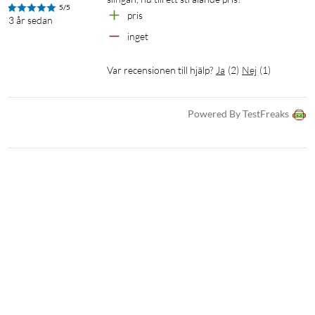
5/5
pris
3 år sedan
inget
Var recensionen till hjälp?
Ja
(
2
)
Nej
(
1
)
Powered By TestFreaks