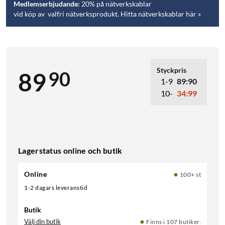
Medlemserbjudande:
20% på nätverkskablar
vid köp av valfri nätverksprodukt. Hitta nätverkskablar här »
Styckpris
90
89
1-9
89:90
10-
34:99
Lagerstatus online och butik
Online
100+ st
1-2 dagars leveranstid
Butik
Välj din butik
Finns i 107 butiker.