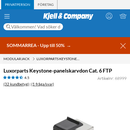
PRIVATPERSON
FÖRETAG
SOMMARREA - Upp till 50%
→
MODULARJACK
LUXORPARTS KEYSTONE-PANELSKARVDON CAT. 6 FTP
Luxorparts Keystone-panelskarvdon Cat. 6 FTP
4.5
Artikelnr: 68999
(32 kundbetyg)
(1 fråga/svar)
|