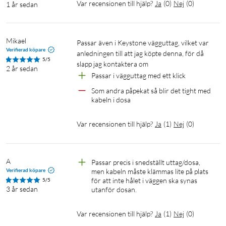
Var recensionen till hjälp?
Ja
(
0
)
Nej
(
0
)
1 år sedan
Mikael
Passar även i Keystone vägguttag, vilket var 
Verifierad köpare
anledningen till att jag köpte denna, för då 
5/5
slapp jag kontaktera om
2 år sedan
Passar i vägguttag med ett klick
Som andra påpekat så blir det tight med 
kabeln i dosa
Var recensionen till hjälp?
Ja
(
1
)
Nej
(
0
)
A
Passar precis i snedställt uttag/dosa, 
Verifierad köpare
men kabeln måste klämmas lite på plats 
för att inte hålet i väggen ska synas 
5/5
3 år sedan
utanför dosan.
Var recensionen till hjälp?
Ja
(
1
)
Nej
(
0
)