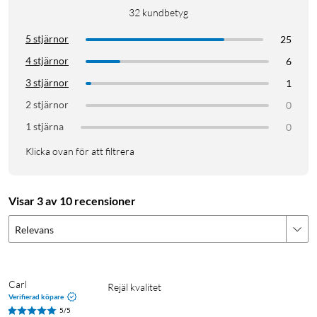
32
kundbetyg
5 stjärnor
25
4 stjärnor
6
3 stjärnor
1
2 stjärnor
0
1 stjärna
0
Klicka ovan för att filtrera
Visar 3 av 10 recensioner
Relevans
Carl
Rejäl kvalitet
Verifierad köpare
5/5