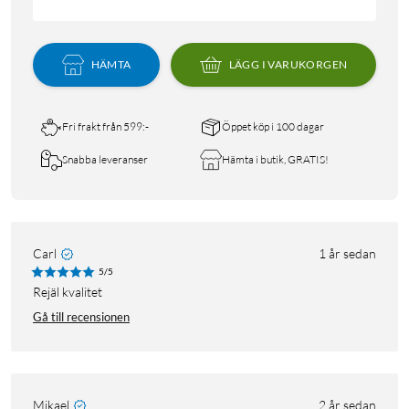
HÄMTA
LÄGG I VARUKORGEN
Fri frakt från 599:-
Öppet köp i 100 dagar
Snabba leveranser
Hämta i butik, GRATIS!
Carl
1 år sedan
5/5
Rejäl kvalitet
Gå till recensionen
Mikael
2 år sedan