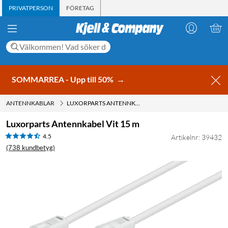
PRIVATPERSON
FÖRETAG
SOMMARREA - Upp till 50%
→
ANTENNKABLAR
LUXORPARTS ANTENNKABEL VIT 15 M
Luxorparts Antennkabel Vit 15 m
4.5
Artikelnr: 39432
(738 kundbetyg)