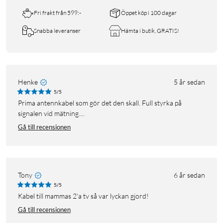
Fri frakt från 599:-
Öppet köp i 100 dagar
Snabba leveranser
Hämta i butik, GRATIS!
Henke
5 år sedan
5/5
Prima antennkabel som gör det den skall. Full styrka på
signalen vid mätning....
Gå till recensionen
Tony
6 år sedan
5/5
Kabel till mammas 2'a tv så var lyckan gjord!
Gå till recensionen