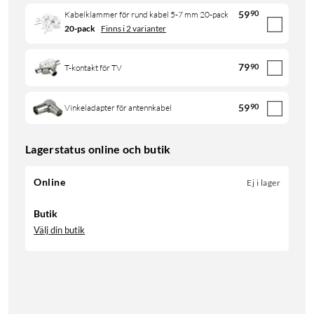
59
90
Kabelklammer för rund kabel 5-7 mm 20-pack
20-pack
Finns i 2 varianter
79
90
T-kontakt för TV
59
90
Vinkeladapter för antennkabel
Lagerstatus online och butik
Online
Ej i lager
Butik
Välj din butik