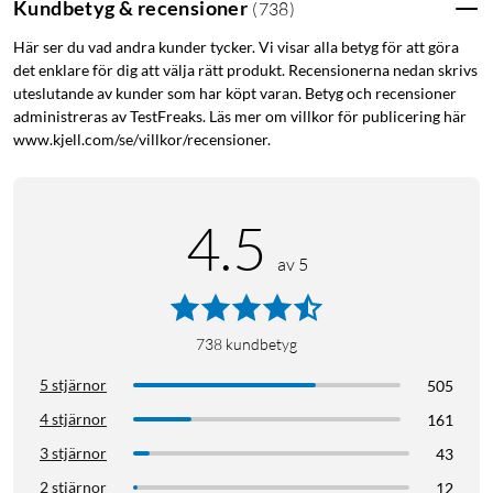
Kundbetyg & recensioner
(
738
)
Här ser du vad andra kunder tycker. Vi visar alla betyg för att göra
det enklare för dig att välja rätt produkt. Recensionerna nedan skrivs
uteslutande av kunder som har köpt varan. Betyg och recensioner
administreras av TestFreaks. Läs mer om villkor för publicering här
www.kjell.com/se/villkor/recensioner.
4.5
av 5
738
kundbetyg
5 stjärnor
505
4 stjärnor
161
3 stjärnor
43
2 stjärnor
12