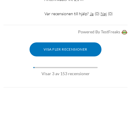
Var recensionen till hjälp?
Ja
(
0
)
Nej
(
0
)
Powered By TestFreaks
VISA FLER RECENSIONER
Visar 3 av 153 recensioner