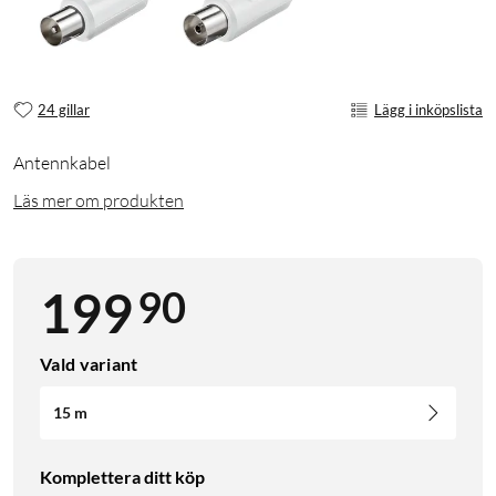
24 gillar
Lägg i inköpslista
Antennkabel
Läs mer om produkten
90
199
Vald variant
15 m
Komplettera ditt köp