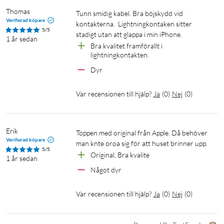
Thomas
Tunn smidig kabel. Bra böjskydd vid 
Verifierad köpare
kontakterna.  Lightningkontaken sitter 
5/5
stadigt utan att glappa i min iPhone. 
1 år sedan
Bra kvalitet framförallt i 
lightningkontakten. 
Dyr
Var recensionen till hjälp?
Ja
(
0
)
Nej
(
0
)
Erik
Toppen med original från Apple. Då behöver 
Verifierad köpare
man knte oroa sig för att huset brinner upp. 
5/5
Original, Bra kvalite
1 år sedan
Något dyr
Var recensionen till hjälp?
Ja
(
0
)
Nej
(
0
)