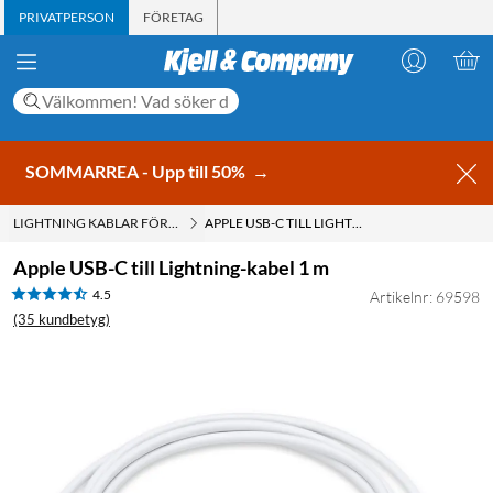
PRIVATPERSON
FÖRETAG
SOMMARREA - Upp till 50%
→
LIGHTNING KABLAR FÖR IPHONE OCH IPAD
APPLE USB-C TILL LIGHTNING-KABEL 1 M
Apple USB-C till Lightning-kabel 1 m
4.5
Artikelnr: 69598
(35 kundbetyg)