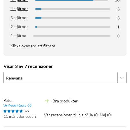
4 stjärnor
3
3 stjärnor
3
2 stjärnor
1
1 stjärna
0
Klicka ovan för att filtrera
Visar 3 av 7 recensioner
Relevans
Peter
Bra produkter 
Verifierad köpare
5/5
Var recensionen till hjälp?
Ja
(
0
)
Nej
(
0
)
11 månader sedan