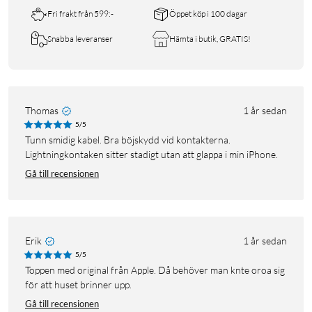
Fri frakt från 599:-
Öppet köp i 100 dagar
Snabba leveranser
Hämta i butik, GRATIS!
Thomas
1 år sedan
5/5
Tunn smidig kabel. Bra böjskydd vid kontakterna.
Lightningkontaken sitter stadigt utan att glappa i min iPhone.
Gå till recensionen
Erik
1 år sedan
5/5
Toppen med original från Apple. Då behöver man knte oroa sig
för att huset brinner upp.
Gå till recensionen