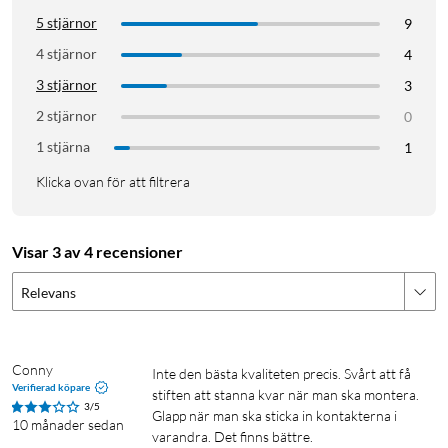
5 stjärnor
9
4 stjärnor
4
3 stjärnor
3
2 stjärnor
0
1 stjärna
1
Klicka ovan för att filtrera
Visar 3 av 4 recensioner
Relevans
Conny
Inte den bästa kvaliteten precis. Svårt att få 
Verifierad köpare
stiften att stanna kvar när man ska montera. 
3/5
Glapp när man ska sticka in kontakterna i 
10 månader sedan
varandra. Det finns bättre.