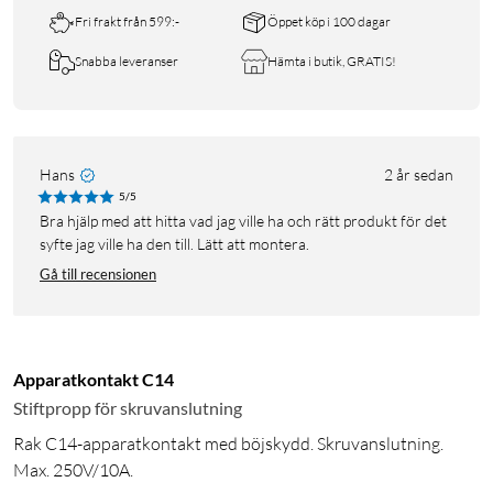
Fri frakt från 599:-
Öppet köp i 100 dagar
Snabba leveranser
Hämta i butik, GRATIS!
Hans
2 år sedan
5/5
Bra hjälp med att hitta vad jag ville ha och rätt produkt för det
syfte jag ville ha den till. Lätt att montera.
Gå till recensionen
Apparatkontakt C14
Stiftpropp för skruvanslutning
Rak C14-apparatkontakt med böjskydd. Skruvanslutning.
Max. 250V/10A.