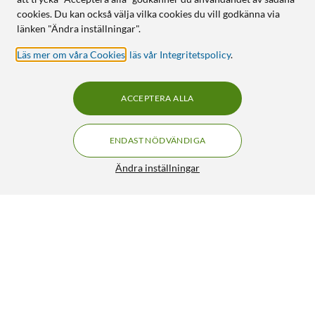
cookies. Du kan också välja vilka cookies du vill godkänna via
länken "Ändra inställningar".
Läs mer om våra Cookies
,
läs vår Integritetspolicy
.
ACCEPTERA ALLA
ENDAST NÖDVÄNDIGA
Ändra inställningar
Apparatkontakt C14
89:90
4/5
HÄMTA
LÄGG I VARUKORGEN