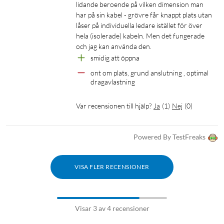
lidande beroende på vilken dimension man 
har på sin kabel - grövre får knappt plats utan 
låser på individuella ledare istället för över 
hela (isolerade) kabeln. Men det fungerade 
och jag kan använda den.
smidig att öppna
ont om plats, grund anslutning , optimal 
dragavlastning 
Var recensionen till hjälp?
Ja
(
1
)
Nej
(
0
)
Powered By TestFreaks
VISA FLER RECENSIONER
Visar 3 av 4 recensioner