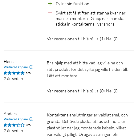
Fyller sin funktion
Svårt att få stiften att stanna kvar när 
man ska montera., Glapp när man ska 
sticka in kontakterna i varandra.
Var recensionen till hjälp?
Ja
(
1
)
Nej
(
0
)
Hans
Bra hjälp med att hitta vad jag ville ha och 
Verifierad köpare
rätt produkt för det syfte jag ville ha den till. 
5/5
Lätt att montera.
2 år sedan
Var recensionen till hjälp?
Ja
(
0
)
Nej
(
0
)
Anders
Kontaktens anslutningar är väldigt små, och 
Verifierad köpare
grunda. Behövde plocka ut fas och nolla ur 
3/5
plasthöljet när jag monterade kabeln, vilket 
2 år sedan
var väldigt pilligt. Dragavlastningen blir 