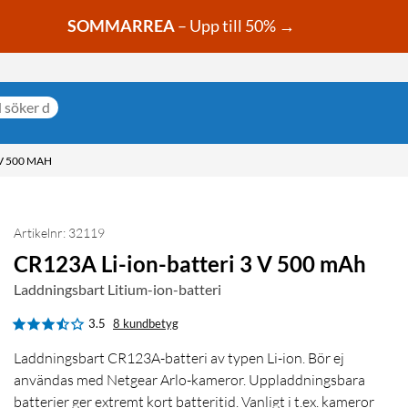
SOMMARREA
– Upp till 50% →
 V 500 MAH
Artikelnr: 32119
CR123A Li-ion-batteri 3 V 500 mAh
Laddningsbart Litium-ion-batteri
3.5
8 kundbetyg
Laddningsbart CR123A-batteri av typen Li-ion. Bör ej
användas med Netgear Arlo-kameror. Uppladdningsbara
batterier ger extremt kort batteritid. Vanligt i t.ex. kameror