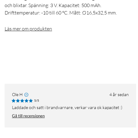
och blixtar. Spänning: 3 V. Kapacitet: 500 mAh.
Drifttemperatur: -10 till 60 °C. Mått: Ø16,5x32,5 mm.
Läs mer om produkten
Ole H
4 år sedan
5/5
Laddade och satt i brandvarnare, verkar vara ok kapacitet :)
Gå till recensionen