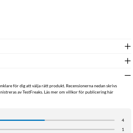
enklare för dig att välja rätt produkt. Recensionerna nedan skrivs
istreras av TestFreaks. Läs mer om villkor för publicering här
4
1