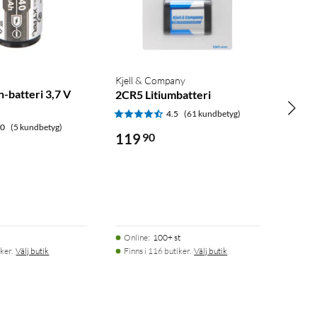
Kjell & Company
n-batteri 3,7 V
2CR5 Litiumbatteri
4.5
(61 kundbetyg)
.0
(5 kundbetyg)
119
90
Online
:
100+ st
ker.
Välj butik
Finns i 116 butiker.
Välj butik