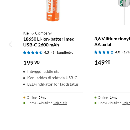
Kjell & Company
3,6 V litium tiony
18650 Li-ion-batteri med
AA axial
USB-C 2600 mAh
4.0
(17 
4.5
(34 kundbetyg)
149
90
199
90
Inbyggd laddkrets
Kan laddas direkt via USB-C
LED-indikator för laddstatus
Online
:
5+ st
Online
:
1+ st
Finns i 24 butiker.
Välj butik
Finns i 7 butiker.
Välj 