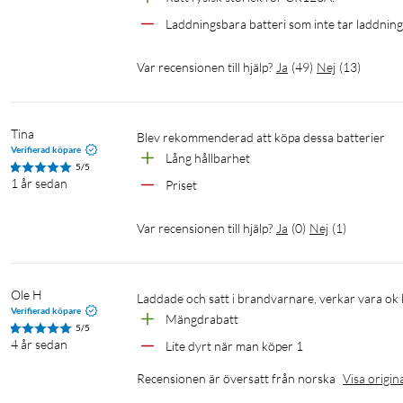
Laddningsbara batteri som inte tar laddning
Var recensionen till hjälp?
Ja
(
49
)
Nej
(
13
)
Tina
Blev rekommenderad att köpa dessa batterier
Verifierad köpare
Lång hållbarhet
5/5
1 år sedan
Priset
Var recensionen till hjälp?
Ja
(
0
)
Nej
(
1
)
Ole H
Laddade och satt i brandvarnare, verkar vara ok k
Verifierad köpare
Mängdrabatt
5/5
4 år sedan
Lite dyrt när man köper 1
Recensionen är översatt från norska
Visa origin