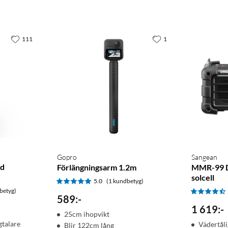
111
1
Gopro
Sangean
ed
Förlängningsarm 1.2m
MMR-99 D
solcell
5.0
(1 kundbetyg)
betyg)
589
:
-
1 619
:
-
25cm ihopvikt
gtalare
Vädertåli
Blir 122cm lång