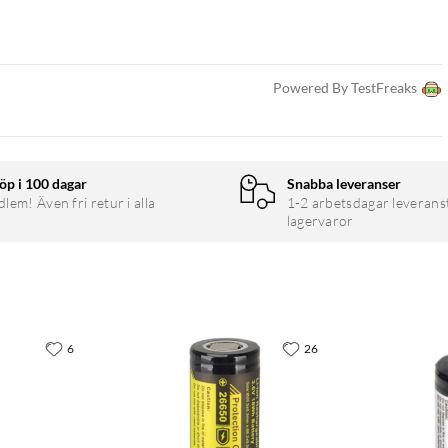
Powered By TestFreaks
öp i 100 dagar
Snabba leveranser
em! Även fri retur i alla
1-2 arbetsdagar leverans
lagervaror
6
26