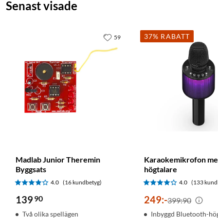
Senast visade
37% RABATT
59
Madlab Junior Theremin
Karaokemikrofon m
Byggsats
högtalare
4.0
(16 kundbetyg)
4.0
(133 kund
139
90
249
:
-
399:90
Två olika spellägen
Inbyggd Bluetooth-hö