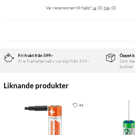
Var recensionen till hjälp?
Ja
(
0
)
Nej
(
0
)
Fri frakt från 599:-
Öppet k
Fria fraktalternativ vid köp från 599:-
Som medl
butiker
Liknande produkter
62