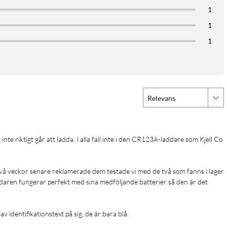
1
1
1
Relevans
två veckor senare reklamerade dem testade vi med de två som fanns i lager 
addaren fungerar perfekt med sina medföljande batterier så den är det 
v identifikationstext på sig, de är bara blå. 