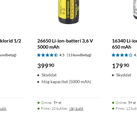
lklorid 1/2
26650 Li-ion-batteri 3,6 V
16340 Li-io
5000 mAh
650 mAh
kundbetyg)
4.5
(13 kundbetyg)
4
399
90
179
90
Skyddat
Skyddat
Hög kapacitet (5000 mAh)
Online
:
5+ st
Online
:
5+ st
butik
Finns i 10 butiker.
Välj butik
Finns i 12 buti