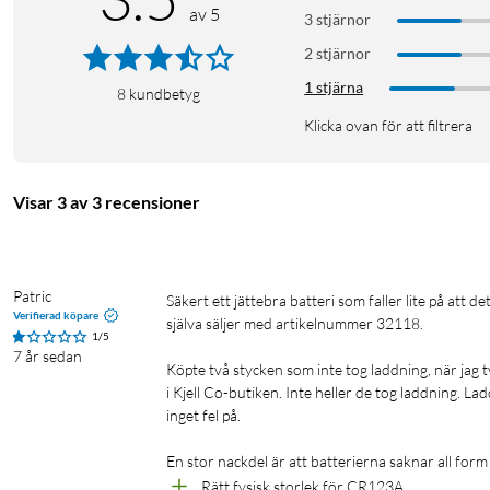
av 5
3 stjärnor
2 stjärnor
1 stjärna
8
kundbetyg
Klicka ovan för att filtrera
Visar 3 av 3 recensioner
Patric
Säkert ett jättebra batteri som faller lite på att det inte riktigt går att ladda. I alla fall inte i den CR123A-laddare som Kjell Co 
Verifierad köpare
själva säljer med artikelnummer 32118.

1/5
7 år sedan
Köpte två stycken som inte tog laddning, när jag 
i Kjell Co-butiken. Inte heller de tog laddning. L
inget fel på.

En stor nackdel är att batterierna saknar all form a
Rätt fysisk storlek för CR123A.