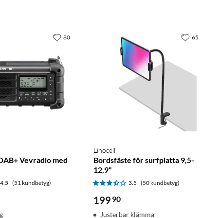
80
65
Linocell
AB+ Vevradio med
Bordsfäste för surfplatta 9,5-
12,9"
4.5
(51 kundbetyg)
3.5
(50 kundbetyg)
199
90
g
Justerbar klämma