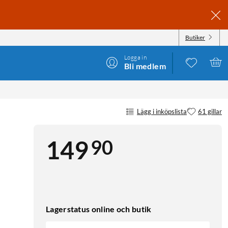
Butiker
Logga in
Bli medlem
Lägg i inköpslista
61 gillar
90
149
Lagerstatus online och butik