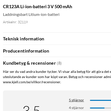
CR123A Li-ion-batteri 3 V 500 mAh
Laddningsbart Litium-ion-batteri
Artikelnr: 32119
Teknisk information
Producentinformation
Kundbetyg & recensioner
(
8
)
Här ser du vad andra kunder tycker. Vi visar alla betyg för att göra det 
uteslutande av kunder som har köpt varan. Betyg och recensioner admin
www.kjell.com/se/villkor/recensioner.
5 stjärnor
3.5
4 stjärnor