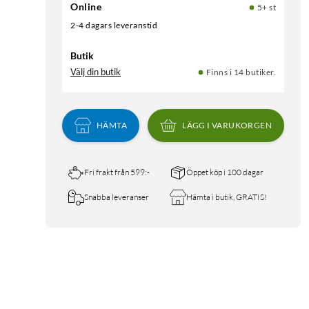
Online
5+ st
2-4 dagars leveranstid
Butik
Välj din butik
Finns i 14 butiker.
HÄMTA
LÄGG I VARUKORGEN
Fri frakt från 599:-
Öppet köp i 100 dagar
Snabba leveranser
Hämta i butik, GRATIS!