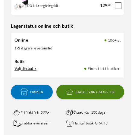
129
90
20-i-1 rengöringskit
Lagerstatus online och butik
Online
100+ st
1-2 dagars leveranstid
Butik
Välj din butik
Finns i 111 butiker.
HÄMTA
LÄGG I VARUKORGEN
Fri frakt från 599:-
Öppet köp i 100 dagar
Snabba leveranser
Hämta i butik, GRATIS!