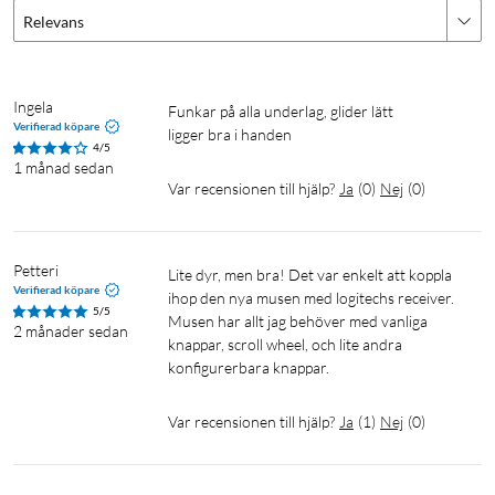
Relevans
Ingela
funkar på alla underlag, glider lätt 

Verifierad köpare
ligger bra i handen
4/5
1 månad sedan
Var recensionen till hjälp?
Ja
(
0
)
Nej
(
0
)
Petteri
Lite dyr, men bra! Det var enkelt att koppla 
Verifierad köpare
ihop den nya musen med logitechs receiver. 
5/5
Musen har allt jag behöver med vanliga 
2 månader sedan
knappar, scroll wheel, och lite andra 
konfigurerbara knappar.
Var recensionen till hjälp?
Ja
(
1
)
Nej
(
0
)