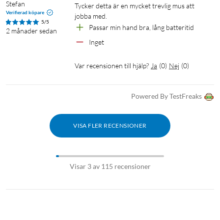
Stefan
Tycker detta är en mycket trevlig mus att 
Verifierad köpare
jobba med.
5/5
Passar min hand bra, lång batteritid 
2 månader sedan
Inget
Var recensionen till hjälp?
Ja
(
0
)
Nej
(
0
)
Powered By TestFreaks
VISA FLER RECENSIONER
Visar 3 av 115 recensioner