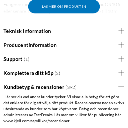
Fungerar med Windows XP, Vista, 7 samt 8 och Mac OS 10.5
LÄS MER OM PRODUKTEN
eller senare. Upplösning: 1000 DPI. Räckvidd: upp till 10 m.
Batteri: 2x AA (medföljer) som varar i upp till tre år.
Teknisk information
Datormus
Logitech
Producentinformation
Support
(
1
)
Komplettera ditt köp
(
2
)
Kundbetyg & recensioner
(
392
)
Här ser du vad andra kunder tycker. Vi visar alla betyg för att göra
det enklare för dig att välja rätt produkt. Recensionerna nedan skrivs
uteslutande av kunder som har köpt varan. Betyg och recensioner
administreras av TestFreaks. Läs mer om villkor för publicering här
www.kjell.com/se/villkor/recensioner.