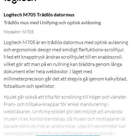
Logitech M705 Trådlös datormus
Trådlös mus med Unifying och optisk avläsning
Modellnr: M705
Logitech M705 är en trådlös datormus med optisk avläsning
och ergonomisk design med smidigt flerfuktions-scrollhjul.
Med ett knapptryck ändras scrollhjulet till en snabbscroll,
vilket gör att man på en rullning kan bläddra genom långa
dokument eller hela webbsidor. I läget med
millimeterprecision går det att stegvis gå igenom kalkylblad,
fotoalbum och spellistor.
Hjulet går också att tilta för scrollning till höger och vänster.
Fram- och tillbaka-knappar för enkel manövrering i
webbläsaren. Unifying-stödet gör det möjligt att använda
musen i t.ex. kontorslandskap, då musen och mottagaren är
parade störs de inte av andra möss. Upp till sex enheter kan
vara kopplade till Unifying-mottagaren (nano-storlek).