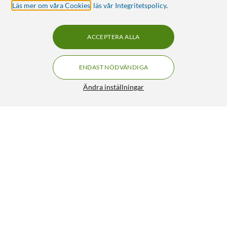
Läs mer om våra Cookies
,
läs vår Integritetspolicy
.
ACCEPTERA ALLA
ENDAST NÖDVÄNDIGA
Ändra inställningar
Logitech M705 Trådlös datormus
499:-
4.5/5
HÄMTA
LÄGG I VARUKORGEN