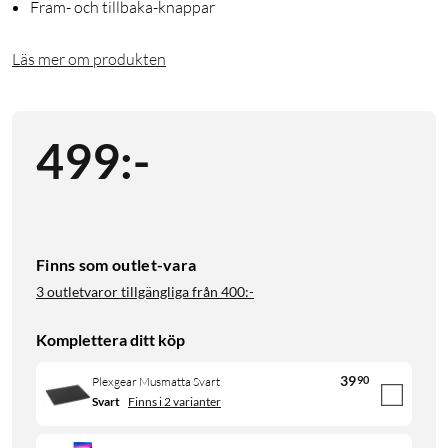
Fram- och tillbaka-knappar
Läs mer om produkten
499
:
-
Finns som outlet-vara
3 outletvaror tillgängliga från
400:-
Komplettera ditt köp
39
90
Plexgear Musmatta Svart
Svart
Finns i 2 varianter