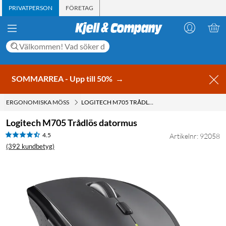
PRIVATPERSON
FÖRETAG
SOMMARREA - Upp till 50%
→
ERGONOMISKA MÖSS
LOGITECH M705 TRÅDLÖS DATORMUS
Logitech M705 Trådlös datormus
4.5
Artikelnr: 92058
(392 kundbetyg)