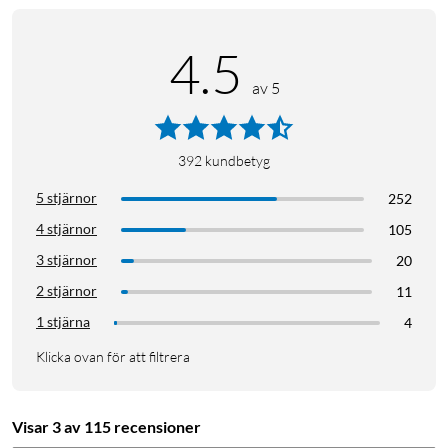
4.5
av 5
392
kundbetyg
5 stjärnor
252
4 stjärnor
105
3 stjärnor
20
2 stjärnor
11
1 stjärna
4
Klicka ovan för att filtrera
Visar 3 av 115 recensioner