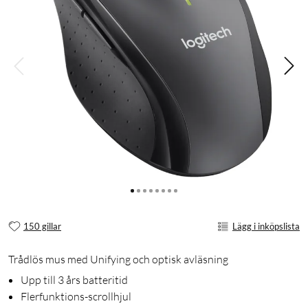
150 gillar
Lägg i inköpslista
Trådlös mus med Unifying och optisk avläsning
Upp till 3 års batteritid
Flerfunktions-scrollhjul