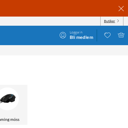
Butiker
Logga in
Bli medlem
ming möss