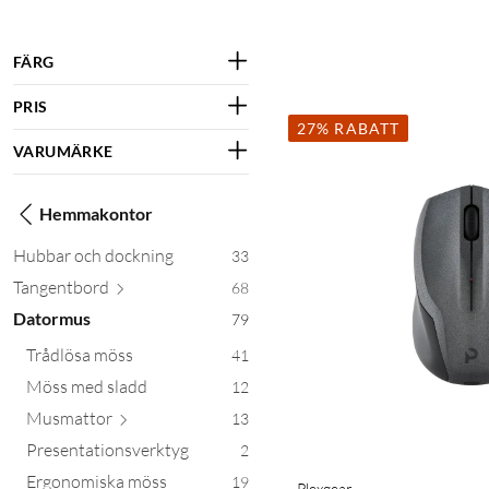
FÄRG
PRIS
27% RABATT
VARUMÄRKE
Hemmakontor
Hubbar och dockning
33
Tangen
tbord
68
Datormus
79
Trådlösa möss
41
Möss med sladd
12
Musm
attor
13
Presentationsverktyg
2
Ergonomiska möss
19
Plexgear