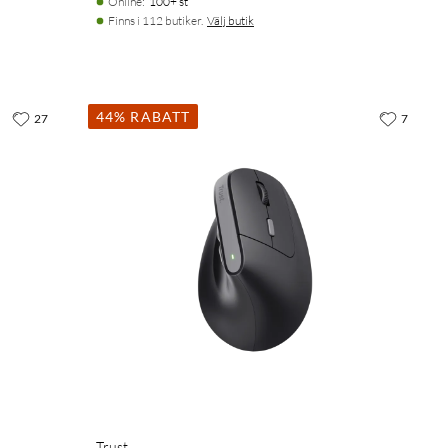
Online
:
100+ st
Finns i 112 butiker.
Välj butik
44% RABATT
27
7
Trust