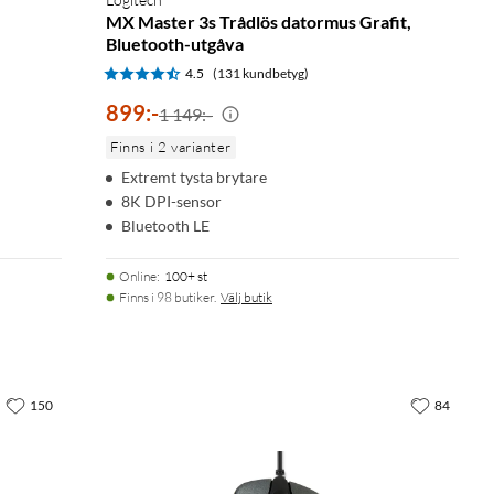
MX Master 3s Trådlös datormus Grafit,
Bluetooth-utgåva
4.5
(131 kundbetyg)
899
:
-
1 149:-
Finns i 2 varianter
Extremt tysta brytare
8K DPI-sensor
Bluetooth LE
Online
:
100+ st
Finns i 98 butiker.
Välj butik
150
84