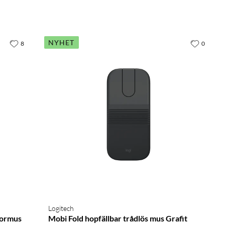
NYHET
8
0
Logitech
tormus
Mobi Fold hopfällbar trådlös mus Grafit