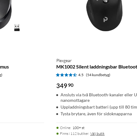
Plexgear
 mus
MK1002 Silent laddningsbar Bluetoo
g)
4.5
(54 kundbetyg)
349
90
Ansluts via två Bluetooth-kanaler eller 
nanomottagare
Uppladdningsbart batteri (upp till 80 ti
Tysta brytare, även för sidoknapparna
Online
:
100+ st
Finns i 112 butiker.
Välj butik