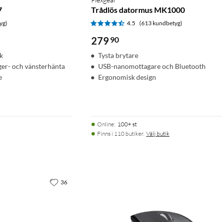
7
Trådlös datormus MK1000
yg)
4.5
(613 kundbetyg)
279
90
ck
Tysta brytare
ger- och vänsterhänta
USB-nanomottagare och Bluetooth
e
Ergonomisk design
Online
:
100+ st
Finns i 110 butiker.
Välj butik
36