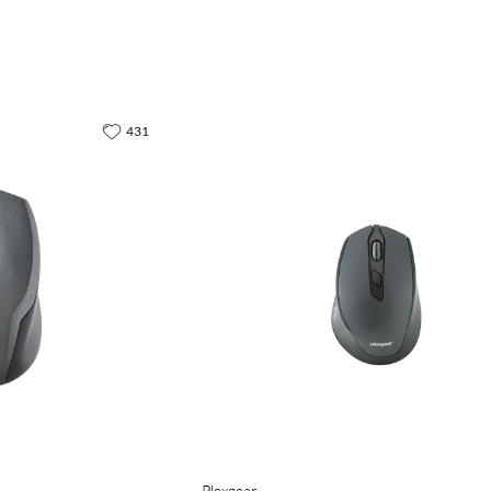
431
Plexgear