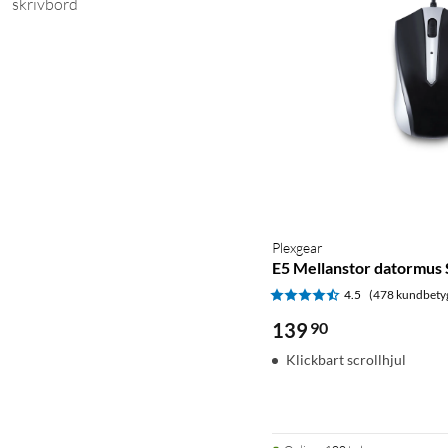
skrivbord
Plexgear
E5 Mellanstor datormus 
4.5
(478 kundbety
139
90
Klickbart scrollhjul