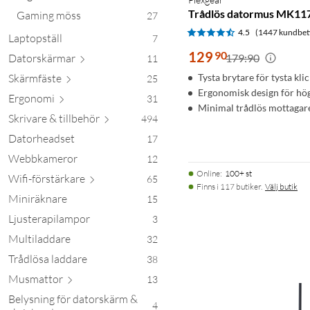
Trådlös datormus MK11
Gaming möss
27
4.5
(1447 kundbet
Laptopställ
7
129
90
Datorsk
ärmar
179:90
11
Skärm
fäste
Tysta brytare för tysta kli
25
Ergonomisk design för hö
Erg
onomi
31
Minimal trådlös mottagar
Skrivare & till
behör
494
Datorheadset
17
Webbkameror
12
Online
:
100+ st
Wifi-förstä
rkare
65
Finns i 117 butiker.
Välj butik
Miniräknare
15
Ljusterapilampor
3
Multiladdare
32
Trådlösa laddare
38
Musm
attor
13
Belysning för datorskärm &
4