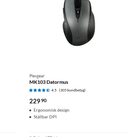
Plexgear
MK103 Datormus
4.5
(305 kundbetyg)
229
90
Ergonomisk design
Ställbar DPI