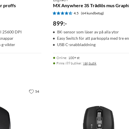
r proffs
MX Anywhere 3S Trådlös mus Graph
)
4.5
(64 kundbetyg)
899
:
-
ill 25600 DPI
8K-sensor som läser av på alla ytor
knappar
Easy Switch för att parkoppla med tre e
 g-vikter
USB C-snabbladdning
Online
:
100+ st
Finns i 89 butiker.
Välj butik
54