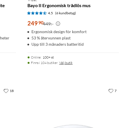
ite
Bayo II Ergonomisk trådlös mus
4.5
(6 kundbetyg)
249
90
449:-
Ergonomisk design för komfort
nheter
53 % återvunnen plast
Upp till 3 månaders batteritid
Online
:
100+ st
Finns i 104 butiker.
Välj butik
18
7