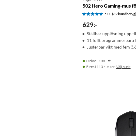
502 Hero Gaming-mus fö
5.0
(69 kundbetyg
629
:
-
Ställbar upplösning upp t
11 fullt programmerbara 
Justerbar vikt med fem 3,6
Online
:
100+ st
Finns i 113 butiker.
Välj butik