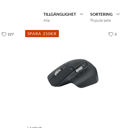
TILLGÄNGLIGHET
SORTERING
Alla
Populäraste
SPARA 250KR
227
3
Logitech