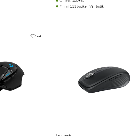
Online
:
100+ st
Finns i 111 butiker.
Välj butik
64
Logitech