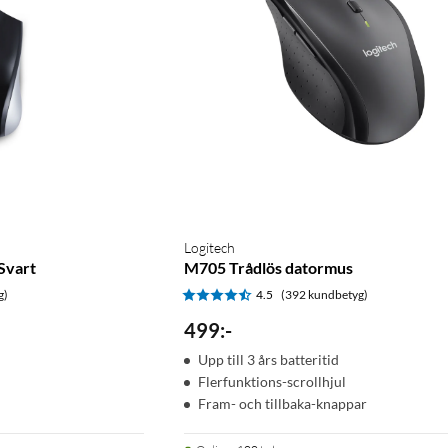
Logitech
Svart
M705 Trådlös datormus
g)
4.5
(392 kundbetyg)
499
:
-
Upp till 3 års batteritid
Flerfunktions-scrollhjul
Fram- och tillbaka-knappar