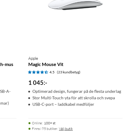
Apple
th-mus
Magic Mouse Vit
4.5
(23 kundbetyg)
1 045
:
-
USB-A-
Optimerad design, fungerar på de flesta underlag
Stor Multi-Touch-yta för att skrolla och svepa
mmar)
USB-C-port – laddkabel medföljer
Online
:
100+ st
Finns i 95 butiker.
Välj butik