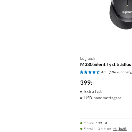
Logitech
M330 Silent Tyst trådlös
4.5
(196 kundbety
399
:
-
Extra tyst
USB-nanomottagare
Online
:
100+ st
Finns i 110 butiker.
Välj butik