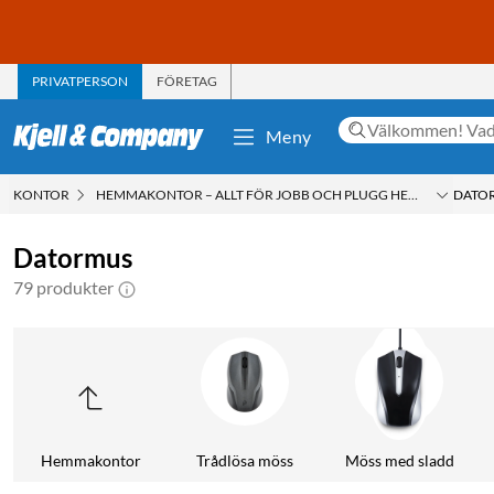
PRIVATPERSON
FÖRETAG
Meny
KONTOR
HEMMAKONTOR – ALLT FÖR JOBB OCH PLUGG HEMMA
DATO
Datormus
79 produkter
Hemmakontor
Trådlösa möss
Möss med sladd