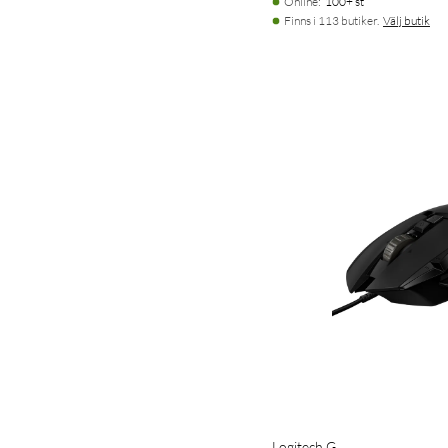
Online
:
100+ st
Finns i 113 butiker.
Välj butik
Logitech G