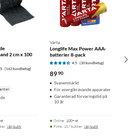
Varta
nde
Longlife Max Power AAA-
and 2 cm x 100
batterier 8-pack
4.5
(30 kundbetyg)
.5
(142 kundbetyg)
89
90
Svanenmärkt
ianter
För energikrävande apparater
Garanterad förvaringstid på
nde
10 år
st
Online
:
100+ st
ker.
Välj butik
Finns i 107 butiker.
Välj butik