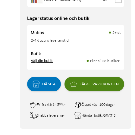
Lagerstatus online och butik
Online
5+ st
2-4 dagars leveranstid
Butik
Välj din butik
Finns i 28 butiker.
HÄMTA
LÄGG I VARUKORGEN
Fri frakt från 599:-
Öppet köp i 100 dagar
Snabba leveranser
Hämta i butik, GRATIS!