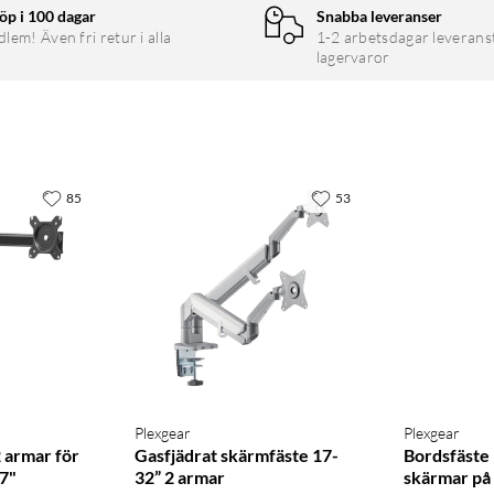
öp i 100 dagar
Snabba leveranser
em! Även fri retur i alla
1-2 arbetsdagar leverans
lagervaror
85
53
Plexgear
Plexgear
 armar för
Gasfjädrat skärmfäste 17-
Bordsfäste
27"
32” 2 armar
skärmar på