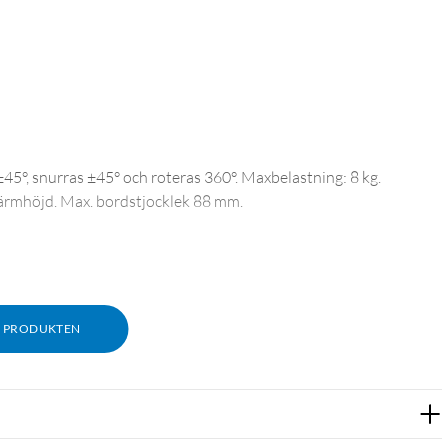
5°, snurras ±45° och roteras 360°. Maxbelastning: 8 kg.
ärmhöjd. Max. bordstjocklek 88 mm.
M PRODUKTEN