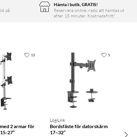
Hämta i butik, GRATIS!
tid på
Reservera online, redo att hämtas ut
efter 15 minuter. Kostnadsfritt!
12
5
LogiLink
 med 2 armar för
Bordsfäste för datorskärm
 15-27”
17–32”