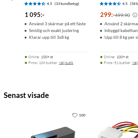
4.5
(33 kundbetyg)
4.5
(58 
1 095
:
-
299
:
-
499:90
Använd 3 skärmar på ett fäste
Använd 2 skärmar 
Smidig och exakt justering
Inbyggd kabelhan
Klarar upp till 3x8 kg
Upp till 8 kg per 
Online
:
100+ st
Online
:
100+ st
Finns i 106 butiker.
Välj butik
Finns i 51 butiker.
Välj
Senast visade
100