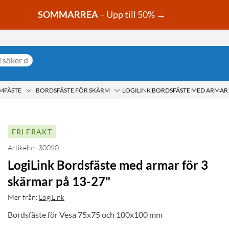
SOMMARREA
– Upp till 50% →
MFÄSTE
BORDSFÄSTE FÖR SKÄRM
FRI FRAKT
Artikelnr: 30090
LogiLink Bordsfäste med armar för 3
skärmar på 13-27"
Mer från:
LogiLink
Bordsfäste för Vesa 75x75 och 100x100 mm