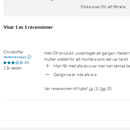
Klicka ovan för att filtrera
Visar 1 av 1 recensioner
Christoffer
Helt OK produkt, undantaget att gängan i fästet mot bordet var oanvändbar. Löste det genom att köpa en ny skruv + 
Verifierad köpare
mutter istället för att montera som det var tänkt.
3/5
Man får med alla skruvar man kan tänkas b
2 år sedan
Gängorna är inte alls bra
Var recensionen till hjälp?
Ja
(
1
)
Nej
(
0
)