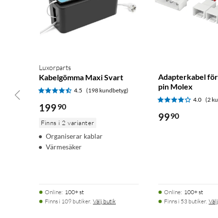
Luxorparts
Adapterkabel för 
Kabelgömma Maxi Svart
pin Molex
4.5
(198 kundbetyg)
4.0
(2 k
199
90
99
90
Finns i 2 varianter
Organiserar kablar
Värmesäker
Online
:
100+ st
Online
:
100+ st
Finns i 109 butiker.
Välj butik
Finns i 53 butiker.
Välj