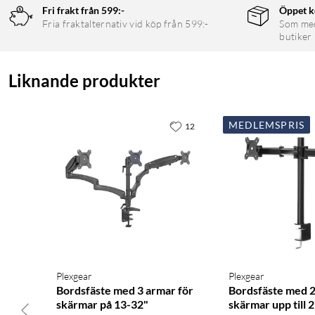
Fri frakt från 599:-
Öppet k
Fria fraktalternativ vid köp från 599:-
Som medl
butiker
Liknande produkter
MEDLEMSPRIS
12
Plexgear
Plexgear
Bordsfäste med 3 armar för
Bordsfäste med 2
skärmar på 13-32"
skärmar upp till 