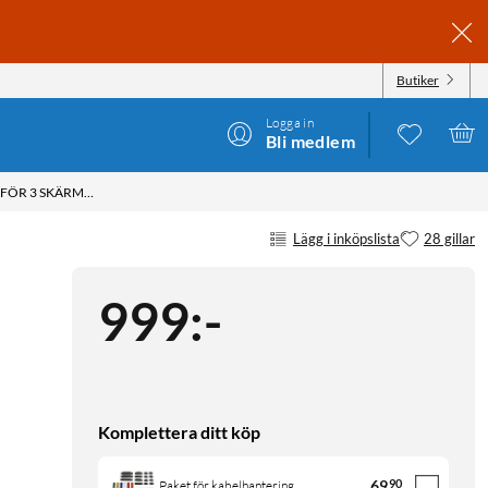
Butiker
Logga in
Bli medlem
LOGILINK BORDSFÄSTE MED ARMAR FÖR 3 SKÄRMAR PÅ 13-27"
Lägg i inköpslista
28 gillar
999
:
-
Komplettera ditt köp
69
90
Paket för kabelhantering