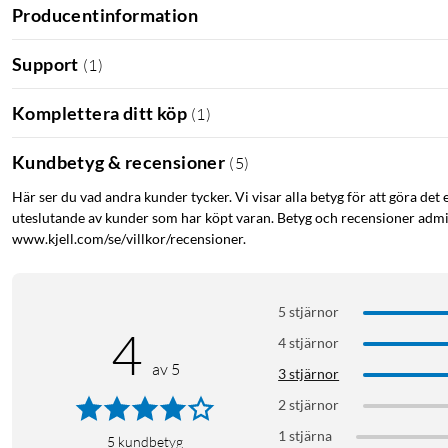
Producentinformation
Support
(
1
)
Komplettera ditt köp
(
1
)
Kundbetyg & recensioner
(
5
)
Här ser du vad andra kunder tycker. Vi visar alla betyg för att göra det 
uteslutande av kunder som har köpt varan. Betyg och recensioner admin
www.kjell.com/se/villkor/recensioner.
5 stjärnor
4
4 stjärnor
av 5
3 stjärnor
2 stjärnor
1 stjärna
5
kundbetyg