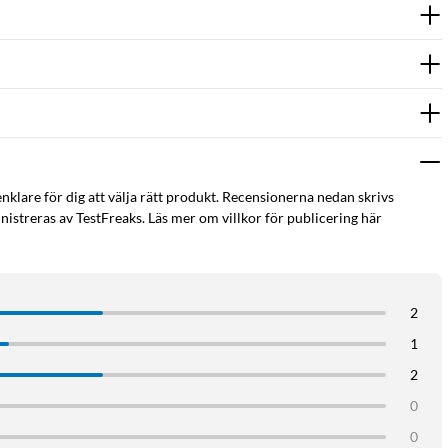
enklare för dig att välja rätt produkt. Recensionerna nedan skrivs
istreras av TestFreaks. Läs mer om villkor för publicering här
2
1
2
0
0