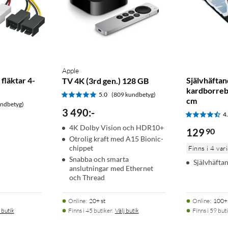
Apple
fläktar 4-
Självhäfta
TV 4K (3rd gen.) 128 GB
kardborreb
5.0
(809 kundbetyg)
cm
undbetyg)
3 490
:
-
4
4K Dolby Vision och HDR10+
129
90
Otrolig kraft med A15 Bionic-
chippet
Finns i 4 var
Snabba och smarta
Självhäfta
anslutningar med Ethernet
och Thread
Online
:
20+ st
Online
:
100+ 
 butik
Finns i 45 butiker.
Välj butik
Finns i 59 buti