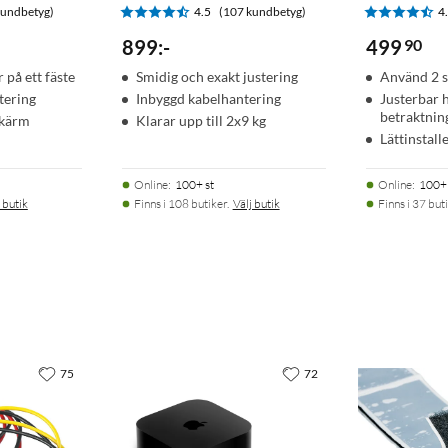
kundbetyg)
4.5
(107 kundbetyg)
4
899
:
-
499
90
på ett fäste
Smidig och exakt justering
Använd 2 s
tering
Inbyggd kabelhantering
Justerbar 
betraktnin
skärm
Klarar upp till 2x9 kg
Lättinstall
Online
:
100+ st
Online
:
100+ 
 butik
Finns i 108 butiker.
Välj butik
Finns i 37 buti
75
72