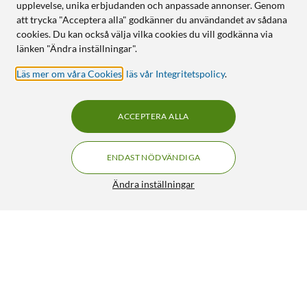
upplevelse, unika erbjudanden och anpassade annonser. Genom
att trycka "Acceptera alla" godkänner du användandet av sådana
cookies. Du kan också välja vilka cookies du vill godkänna via
länken "Ändra inställningar".
Läs mer om våra Cookies
,
läs vår Integritetspolicy
.
ACCEPTERA ALLA
ENDAST NÖDVÄNDIGA
Ändra inställningar
Nedis Lamineringsmaskin A3-format
499:-
4.5/5
HÄMTA
LÄGG I VARUKORGEN