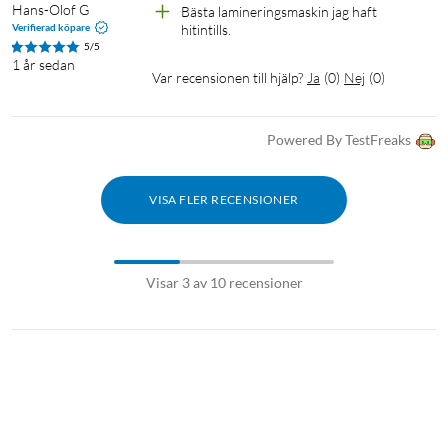
Hans-Olof G
Bästa lamineringsmaskin jag haft 
Verifierad köpare
hitintills.
5/5
1 år sedan
Var recensionen till hjälp?
Ja
(
0
)
Nej
(
0
)
Powered By TestFreaks
VISA FLER RECENSIONER
Visar 3 av 10 recensioner