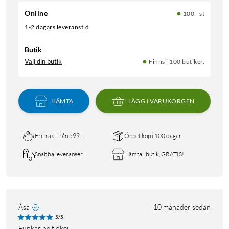
Online
100+ st
1-2 dagars leveranstid
Butik
Välj din butik
Finns i 100 butiker.
HÄMTA
LÄGG I VARUKORGEN
Fri frakt från 599:-
Öppet köp i 100 dagar
Snabba leveranser
Hämta i butik, GRATIS!
Åsa
10 månader sedan
5/5
Funkar helt okej