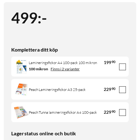
499
:
-
Komplettera ditt köp
199
90
Lamineringsfickor A4 100-pack 100 mikron
100 mikron
Finns i 2 varianter
229
90
Peach Lamineringsfickor A3 25-pack
229
90
Peach Tunna lamineringsfickor A4 100-pack
Lagerstatus online och butik