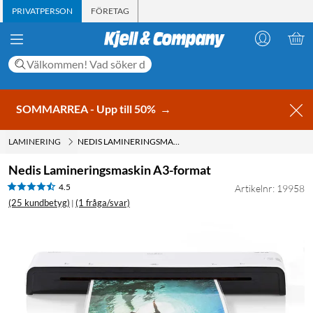
PRIVATPERSON
FÖRETAG
SOMMARREA - Upp till 50%
→
LAMINERING
NEDIS LAMINERINGSMASKIN A3-FORMAT
Nedis Lamineringsmaskin A3-format
4.5
Artikelnr: 19958
(25 kundbetyg)
(1 fråga/svar)
|