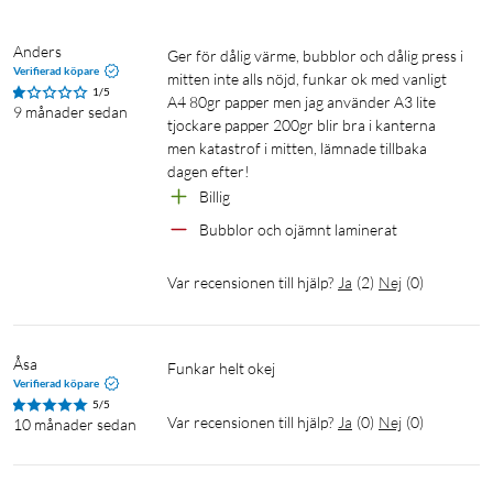
Anders
Ger för dålig värme, bubblor och dålig press i 
Verifierad köpare
mitten inte alls nöjd, funkar ok med vanligt 
1/5
A4 80gr papper men jag använder A3 lite 
9 månader sedan
tjockare papper 200gr blir bra i kanterna 
men katastrof i mitten, lämnade tillbaka 
dagen efter!
Billig 
Bubblor och ojämnt laminerat
Var recensionen till hjälp?
Ja
(
2
)
Nej
(
0
)
Åsa
Funkar helt okej 
Verifierad köpare
5/5
Var recensionen till hjälp?
Ja
(
0
)
Nej
(
0
)
10 månader sedan