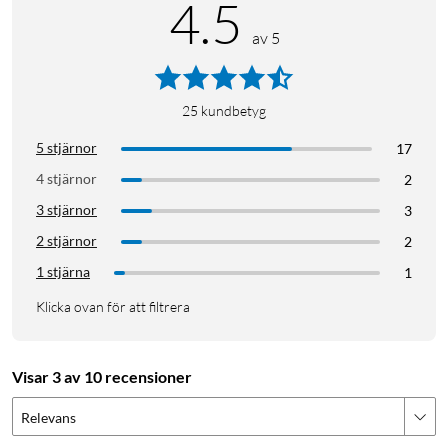
4.5
av 5
25
kundbetyg
5 stjärnor
17
4 stjärnor
2
3 stjärnor
3
2 stjärnor
2
1 stjärna
1
Klicka ovan för att filtrera
Visar 3 av 10 recensioner
Relevans