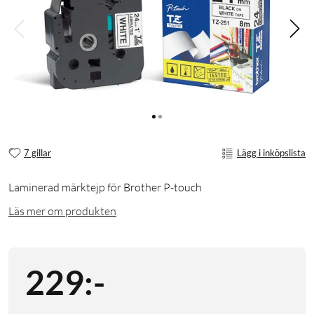
7 gillar
Lägg i inköpslista
Laminerad märktejp för Brother P-touch
Läs mer om produkten
229
:
-