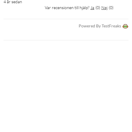
4 år sedan
Var recensionen till hjälp?
Ja
(
0
)
Nej
(
0
)
Powered By TestFreaks