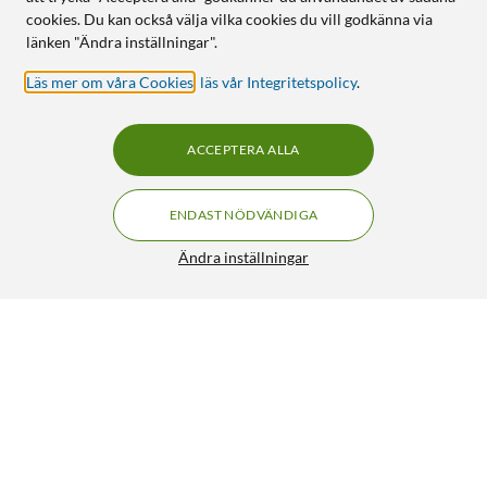
cookies. Du kan också välja vilka cookies du vill godkänna via
länken "Ändra inställningar".
Läs mer om våra Cookies
,
läs vår Integritetspolicy
.
ACCEPTERA ALLA
ENDAST NÖDVÄNDIGA
Ändra inställningar
Brother TZe-tejp 24 mm Svart på vitt 8 m
229:-
4.5/5
HÄMTA
LÄGG I VARUKORGEN