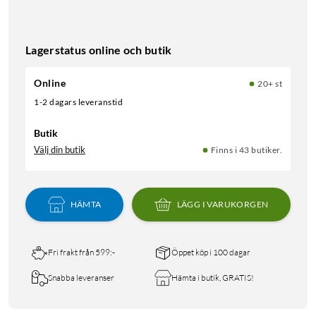
Lagerstatus online och butik
Online
20+ st
1-2 dagars leveranstid
Butik
Välj din butik
Finns i 43 butiker.
HÄMTA
LÄGG I VARUKORGEN
Fri frakt från 599:-
Öppet köp i 100 dagar
Snabba leveranser
Hämta i butik, GRATIS!