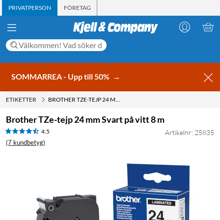
PRIVATPERSON
FÖRETAG
SOMMARREA - Upp till 50%
→
ETIKETTER
BROTHER TZE-TEJP 24 MM SVART PÅ VITT 8 M
Brother TZe-tejp 24 mm Svart på vitt 8 m
4.5
Artikelnr: 25835
(7 kundbetyg)