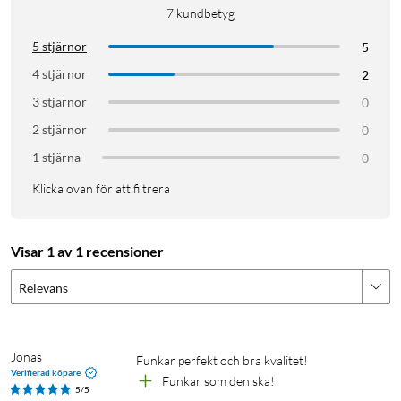
7
kundbetyg
5 stjärnor
5
4 stjärnor
2
3 stjärnor
0
2 stjärnor
0
1 stjärna
0
Klicka ovan för att filtrera
Visar 1 av 1 recensioner
Relevans
Jonas
Funkar perfekt och bra kvalitet!
Verifierad köpare
Funkar som den ska!
5/5