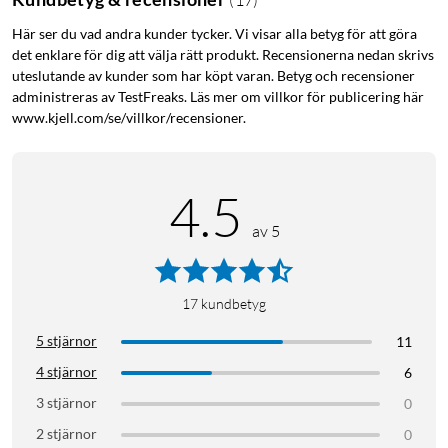
Här ser du vad andra kunder tycker. Vi visar alla betyg för att göra
det enklare för dig att välja rätt produkt. Recensionerna nedan skrivs
uteslutande av kunder som har köpt varan. Betyg och recensioner
administreras av TestFreaks. Läs mer om villkor för publicering här
www.kjell.com/se/villkor/recensioner.
4.5
av 5
17
kundbetyg
5 stjärnor
11
4 stjärnor
6
3 stjärnor
0
2 stjärnor
0