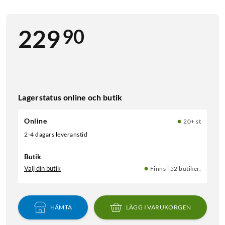
90
229
Lagerstatus online och butik
Online
20+ st
2-4 dagars leveranstid
Butik
Välj din butik
Finns i 52 butiker.
HÄMTA
LÄGG I VARUKORGEN