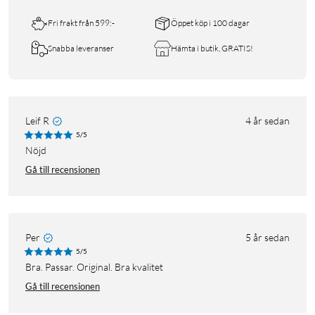
Fri frakt från 599:-
Öppet köp i 100 dagar
Snabba leveranser
Hämta i butik, GRATIS!
Leif R
4 år sedan
5/5
Nöjd
Gå till recensionen
Per
5 år sedan
5/5
Bra. Passar. Original. Bra kvalitet
Gå till recensionen