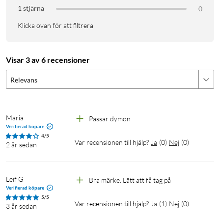
1 stjärna
0
Klicka ovan för att filtrera
Visar 3 av 6 recensioner
Relevans
Maria
Passar dymon
Verifierad köpare
4/5
Var recensionen till hjälp?
Ja
(
0
)
Nej
(
0
)
2 år sedan
Leif G
Bra märke. Lätt att få tag på 
Verifierad köpare
5/5
Var recensionen till hjälp?
Ja
(
1
)
Nej
(
0
)
3 år sedan