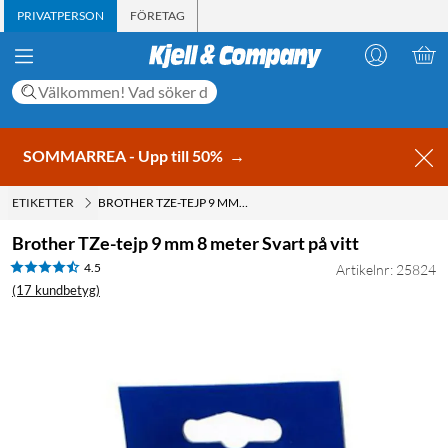
PRIVATPERSON
FÖRETAG
SOMMARREA - Upp till 50%
→
ETIKETTER
BROTHER TZE-TEJP 9 MM 8 METER SVART PÅ VITT
Brother TZe-tejp 9 mm 8 meter Svart på vitt
4.5
Artikelnr: 25824
(17 kundbetyg)