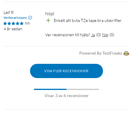
Leif R
Nöjd
Verifierad köpare
Enkelt att byta TZe tape bra utskrifter
5/5
4 år sedan
Var recensionen till hjälp?
Ja
(
0
)
Nej
(
0
)
Powered By TestFreaks
VISA FLER RECENSIONER
Visar 3 av 6 recensioner