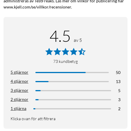
administreras av TestFreaks. Läs mer om villkor för publicering här
www.kjell.com/se/villkor/recensioner.
4.5
av 5
73
kundbetyg
5 stjärnor
50
4 stjärnor
13
3 stjärnor
5
2 stjärnor
3
1 stjärna
2
Klicka ovan för att filtrera