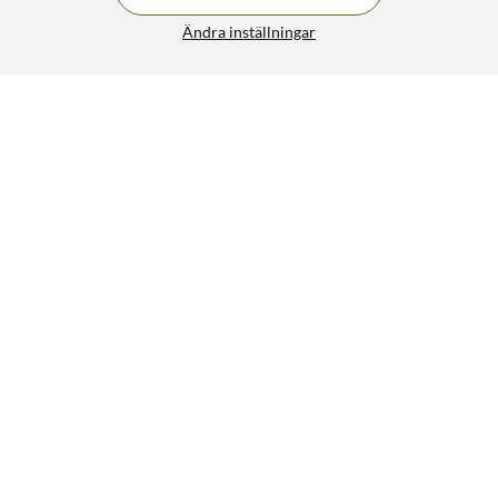
Ändra inställningar
Tesa Häftspik för tapet och puts 2 kg 2-pack
79:90
4.5/5
HÄMTA
LÄGG I VARUKORGEN
Liknande produkter
60
60