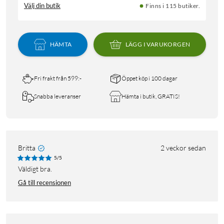
Välj din butik
Finns i 115 butiker.
HÄMTA
LÄGG I VARUKORGEN
Fri frakt från 599:-
Öppet köp i 100 dagar
Snabba leveranser
Hämta i butik, GRATIS!
Britta
2 veckor sedan
5/5
Väldigt bra.
Gå till recensionen