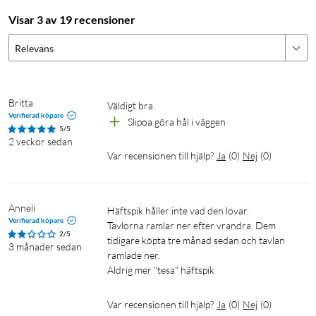
Visar 3 av 19 recensioner
Relevans
Britta
Väldigt bra.
Verifierad köpare
Slipoa göra hål i väggen
5/5
2 veckor sedan
Var recensionen till hjälp?
Ja
(
0
)
Nej
(
0
)
Anneli
Häftspik håller inte vad den lovar.

Verifierad köpare
Tavlorna ramlar ner efter vrandra. Dem 
2/5
tidigare köpta tre månad sedan och tavlan 
3 månader sedan
ramlade ner.

Aldrig mer "tesa" häftspik
Var recensionen till hjälp?
Ja
(
0
)
Nej
(
0
)