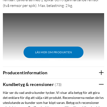
(två remsor per spik). Max. belastning: 2 kg.
LÄS MER OM PRODUKTEN
Producentinformation
Upphängning
Sätt upp tavla utan att spika
Kundbetyg & recensioner
(
73
)
Sätta upp tavla utan att borra
Häng upp tavla
Här ser du vad andra kunder tycker. Vi visar alla betyg för att göra
det enklare för dig att välja rätt produkt. Recensionerna nedan skrivs
uteslutande av kunder som har köpt varan. Betyg och recensioner