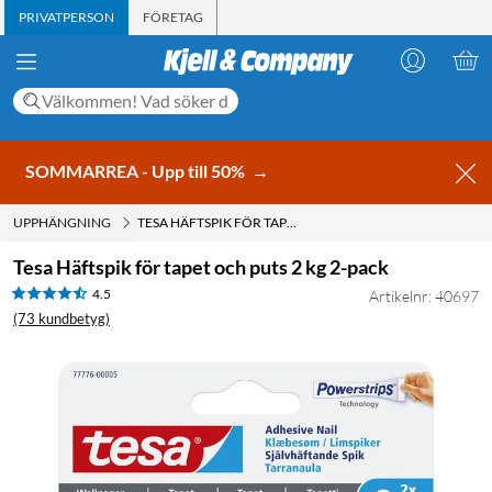
PRIVATPERSON
FÖRETAG
SOMMARREA - Upp till 50%
→
UPPHÄNGNING
TESA HÄFTSPIK FÖR TAPET OCH PUTS 2 KG 2-PACK
Tesa Häftspik för tapet och puts 2 kg 2-pack
4.5
Artikelnr: 40697
(73 kundbetyg)