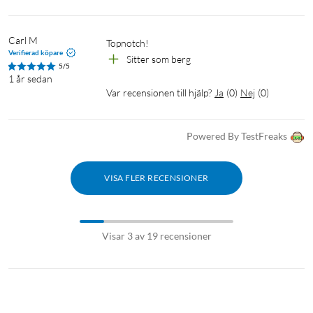
Carl M
Topnotch!
Verifierad köpare
Sitter som berg
5/5
1 år sedan
Var recensionen till hjälp?
Ja
(
0
)
Nej
(
0
)
Powered By TestFreaks
VISA FLER RECENSIONER
Visar 3 av 19 recensioner