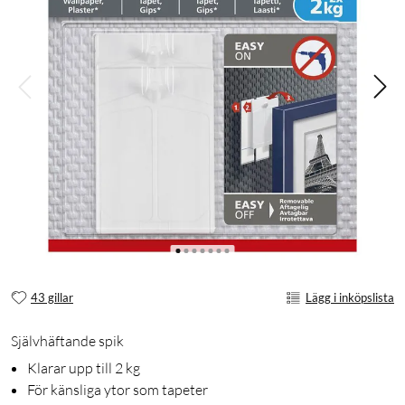
43 gillar
Lägg i inköpslista
Självhäftande spik
Klarar upp till 2 kg
För känsliga ytor som tapeter