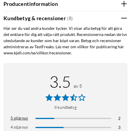
Skivtallrik: 300 mm
Producentinformation
Pickup: Audio Technica AT-3600L (MMC)
Nål: 0,6 mm
Kundbetyg & recensioner
(
8
)
Här ser du vad andra kunder tycker. Vi visar alla betyg för att göra
Tillverkaren rekommenderar gratisprogramvaran Audacity för
det enklare för dig att välja rätt produkt. Recensionerna nedan skrivs
digitalisering av vinylskivor. Audacity finns för Windows, Mac
uteslutande av kunder som har köpt varan. Betyg och recensioner
och Linux.
administreras av TestFreaks. Läs mer om villkor för publicering här
www.kjell.com/se/villkor/recensioner.
I förpackningen
Lenco skivspelare L-30BK med dammskydd
Skrivspelarmatta
3.5
Pickup Audio Technica AT-3600L (MMC)
av 5
Strömadapter
45-varvsadapter
RCA-kabel
8
kundbetyg
USB-B-till-USB-A-kabel
Duk för rengöring
5 stjärnor
2
CD med programvara för digitalisering
4 stjärnor
3