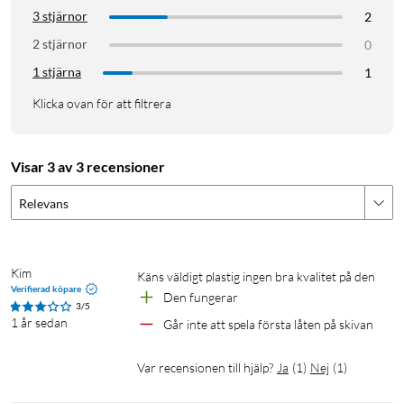
3 stjärnor
2
2 stjärnor
0
1 stjärna
1
Klicka ovan för att filtrera
Visar 3 av 3 recensioner
Relevans
Kim
Käns väldigt plastig ingen bra kvalitet på den
Verifierad köpare
Den fungerar 
3/5
1 år sedan
Går inte att spela första låten på skivan
Var recensionen till hjälp?
Ja
(
1
)
Nej
(
1
)