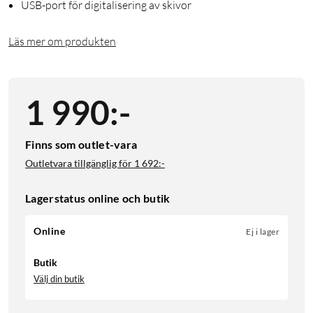
USB-port för digitalisering av skivor
Läs mer om produkten
1 990
:
-
Finns som outlet-vara
Outletvara tillgänglig för
1 692:-
Lagerstatus online och butik
Online
Ej i lager
Butik
Välj din butik