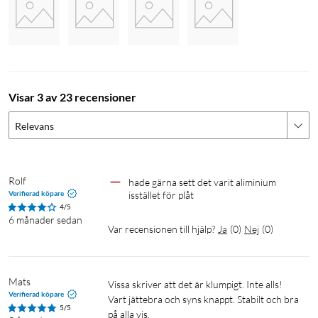
Visar 3 av 23 recensioner
Relevans
Rolf
hade gärna sett det varit aliminium 
Verifierad köpare
isstället för plåt
4/5
6 månader sedan
Var recensionen till hjälp?
Ja
(
0
)
Nej
(
0
)
Mats
Vissa skriver att det är klumpigt. Inte alls! 
Verifierad köpare
Vart jättebra och syns knappt. Stabilt och bra 
5/5
på alla vis.