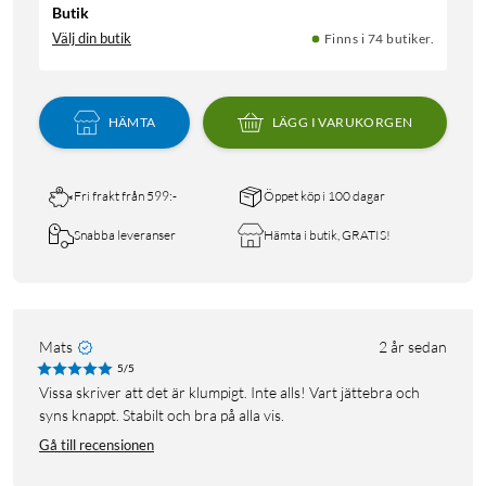
Butik
Välj din butik
Finns i 74 butiker.
HÄMTA
LÄGG I VARUKORGEN
Fri frakt från 599:-
Öppet köp i 100 dagar
Snabba leveranser
Hämta i butik, GRATIS!
Mats
2 år sedan
5/5
Vissa skriver att det är klumpigt. Inte alls! Vart jättebra och
syns knappt. Stabilt och bra på alla vis.
Gå till recensionen