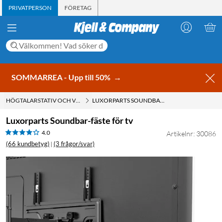
PRIVATPERSON
FÖRETAG
SOMMARREA - Upp till 50%
→
HÖGTALARSTATIV OCH VÄGGFÄSTE
LUXORPARTS SOUNDBAR-FÄSTE FÖR TV
Luxorparts Soundbar-fäste för tv
4.0
Artikelnr: 30086
(66 kundbetyg)
(3 frågor/svar)
|