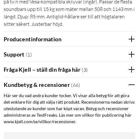
på tv:n med Vesa-kompatibla skruvar (ingår). Passar de flesta
soundbars upp till 15 kg som mäter mellan 508 och 1143 mm i
längd. Djup: 85 mm. Antiglid-hållare ser till att högtalaren
sitter säkert. Justerbar höjd.
Producentinformation
Support
(
1
)
Fråga Kjell – ställ din fråga här
(
3
)
Kundbetyg & recensioner
(
66
)
Här ser du vad andra kunder tycker. Vi visar alla betyg för att göra
det enklare för dig att välja rätt produkt. Recensionerna nedan skrivs
uteslutande av kunder som har köpt varan. Betyg och recensioner
administreras av TestFreaks. Läs mer om villkor för publicering här
www.kjell.com/se/villkor/recensioner.