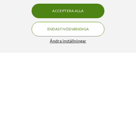
ACCEPTERA ALLA
ENDAST NÖDVÄNDIGA
Ändra inställningar
Luxorparts Soundbar-fäste för tv
369:90
4/5
HÄMTA
LÄGG I VARUKORGEN