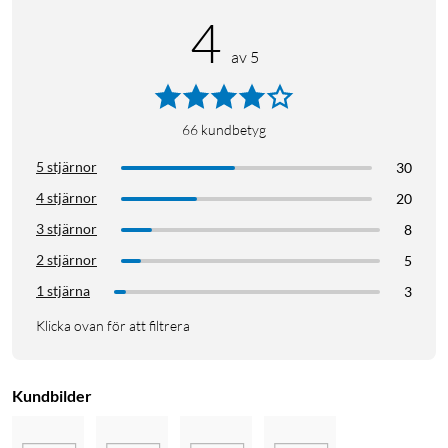
4
av 5
66
kundbetyg
5 stjärnor
30
4 stjärnor
20
3 stjärnor
8
2 stjärnor
5
1 stjärna
3
Klicka ovan för att filtrera
Kundbilder