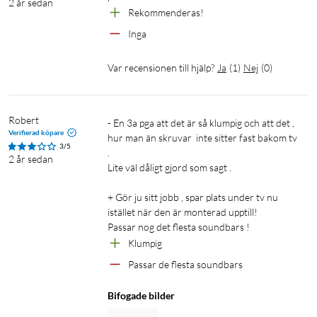
2 år sedan
Rekommenderas!
Inga
Var recensionen till hjälp?
Ja
(
1
)
Nej
(
0
)
Robert
- En 3a pga att det är så klumpig och att det , 
Verifierad köpare
hur man än skruvar  inte sitter fast bakom tv 
3/5
. 

2 år sedan
Lite väl dåligt gjord som sagt .

+ Gör ju sitt jobb , spar plats under tv nu 
istället när den är monterad upptill! 

Passar nog det flesta soundbars ! 
Klumpig 
Passar de flesta soundbars
Bifogade bilder