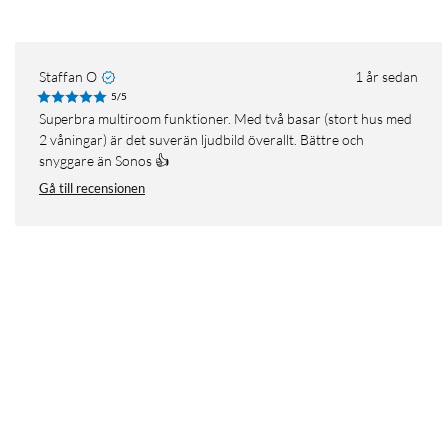
Staffan O
1 år sedan
5/5
Superbra multiroom funktioner. Med två basar (stort hus med
2 våningar) är det suverän ljudbild överallt. Bättre och
snyggare än Sonos 👍
Gå till recensionen