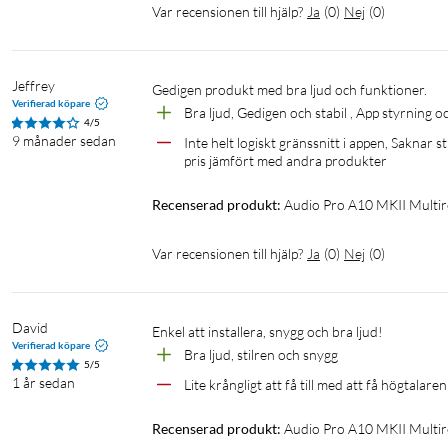
Var recensionen till hjälp?
Ja
(
0
)
Nej
(
0
)
Jeffrey
Gedigen produkt med bra ljud och funktioner.
Verifierad köpare
Bra ljud, Gedigen och stabil , App styrning 
4/5
9 månader sedan
Inte helt logiskt gränssnitt i appen, Saknar
pris jämfört med andra produkter
Recenserad produkt:
Audio Pro A10 MKII Multi
Var recensionen till hjälp?
Ja
(
0
)
Nej
(
0
)
David
Enkel att installera, snygg och bra ljud! 
Verifierad köpare
Bra ljud, stilren och snygg
5/5
1 år sedan
Lite krångligt att få till med att få högtala
Recenserad produkt:
Audio Pro A10 MKII Multir