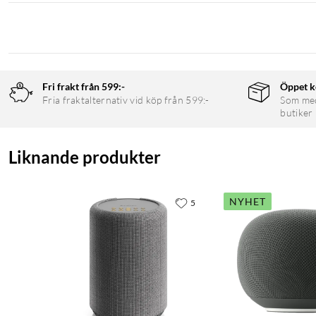
Fri frakt från 599:-
Öppet k
Fria fraktalternativ vid köp från 599:-
Som medl
butiker
Liknande produkter
NYHET
5