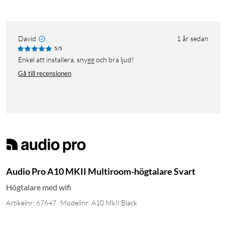
David
1 år sedan
5/5
Enkel att installera, snygg och bra ljud!
Gå till recensionen
Audio Pro A10 MKII Multiroom-högtalare Svart
Högtalare med wifi
Artikelnr: 67647
Modellnr: A10 MkII Black