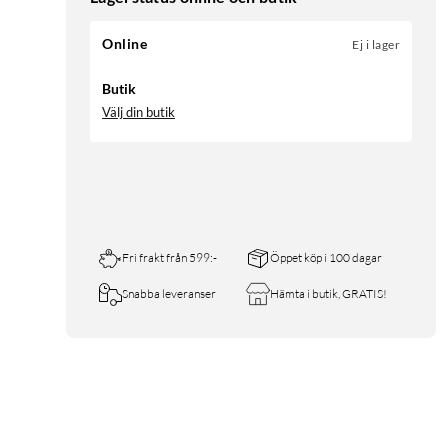
Online
Ej i lager
Butik
Välj din butik
Fri frakt från 599:-
Öppet köp i 100 dagar
Snabba leveranser
Hämta i butik, GRATIS!