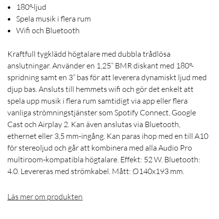
180°-ljud
Spela musik i flera rum
Wifi och Bluetooth
Kraftfull tygklädd högtalare med dubbla trådlösa
anslutningar. Använder en 1,25” BMR diskant med 180°-
spridning samt en 3” bas för att leverera dynamiskt ljud med
djup bas. Ansluts till hemmets wifi och gör det enkelt att
spela upp musik i flera rum samtidigt via app eller flera
vanliga strömningstjänster som Spotify Connect, Google
Cast och Airplay 2. Kan även anslutas via Bluetooth,
ethernet eller 3,5 mm-ingång. Kan paras ihop med en till A10
för stereoljud och går att kombinera med alla Audio Pro
multiroom-kompatibla högtalare. Effekt: 52 W. Bluetooth:
4.0. Levereras med strömkabel. Mått: Ø140x193 mm.
Läs mer om produkten