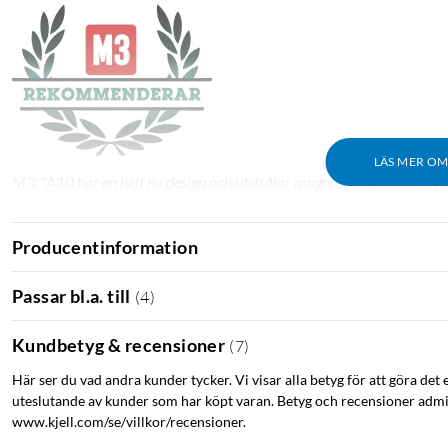
LÄS MER O
M3: "A10 har en helt ny design och utstrålar mognad, elegans och lyx
Producentinformation
Passar bl.a. till
(
4
)
Kundbetyg & recensioner
(
7
)
Här ser du vad andra kunder tycker. Vi visar alla betyg för att göra det 
uteslutande av kunder som har köpt varan. Betyg och recensioner admin
www.kjell.com/se/villkor/recensioner.