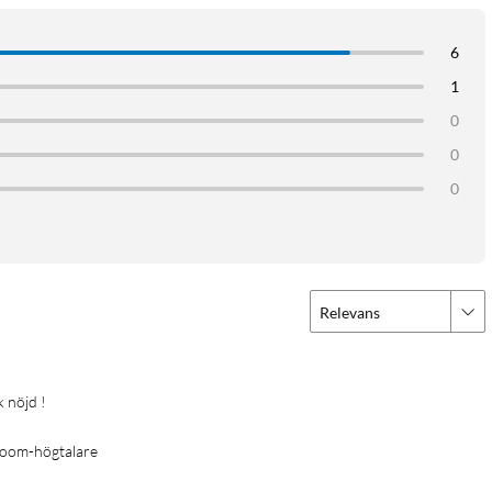
6
1
0
0
0
Relevans
k nöjd !
room-högtalare