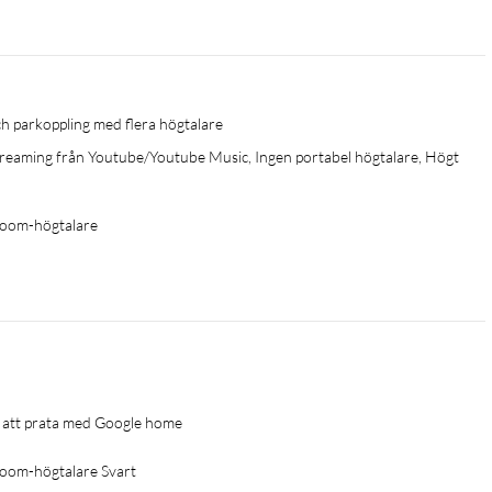
och parkoppling med flera högtalare
 streaming från Youtube/Youtube Music, Ingen portabel högtalare, Högt 
room-högtalare
ren att prata med Google home
oom-högtalare Svart