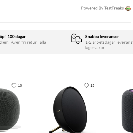
Powered By TestFreaks
öp i 100 dagar
Snabba leveranser
em! Även fri retur i alla
1-2 arbetsdagar leverans
lagervaror
10
15