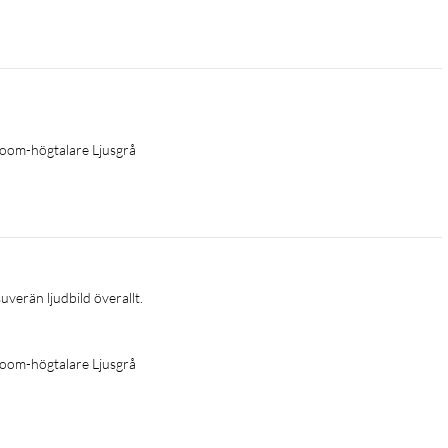
oom-högtalare Ljusgrå
erän ljudbild överallt. 

oom-högtalare Ljusgrå