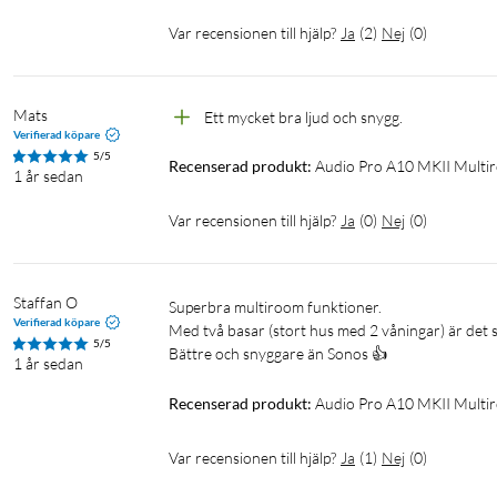
Var recensionen till hjälp?
Ja
(
2
)
Nej
(
0
)
Mats
Ett mycket bra ljud och snygg.
Verifierad köpare
5/5
Recenserad produkt:
Audio Pro A10 MKII Multir
1 år sedan
Var recensionen till hjälp?
Ja
(
0
)
Nej
(
0
)
Staffan O
Superbra multiroom funktioner.

Verifierad köpare
Med två basar (stort hus med 2 våningar) är det suv
5/5
Bättre och snyggare än Sonos 👍
1 år sedan
Recenserad produkt:
Audio Pro A10 MKII Multir
Var recensionen till hjälp?
Ja
(
1
)
Nej
(
0
)