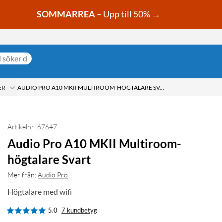
SOMMARREA
– Upp till 50% →
ER
AUDIO PRO A10 MKII MULTIROOM-HÖGTALARE SVART
Artikelnr: 67647
Audio Pro A10 MKII Multiroom-
högtalare Svart
Mer från:
Audio Pro
Högtalare med wifi
5.0
7 kundbetyg