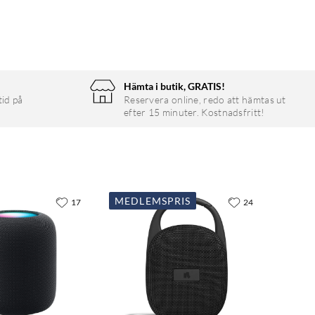
Hämta i butik, GRATIS!
tid på
Reservera online, redo att hämtas ut
efter 15 minuter. Kostnadsfritt!
MEDLEMSPRIS
17
24