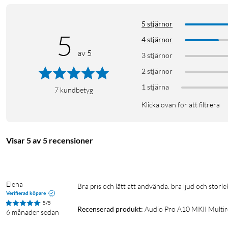
5 stjärnor
5
4 stjärnor
av 5
3 stjärnor
2 stjärnor
1 stjärna
7
kundbetyg
Klicka ovan för att filtrera
Visar 5 av 5 recensioner
Elena
Bra pris och lätt att andvända. bra ljud och storle
Verifierad köpare
5/5
Recenserad produkt:
Audio Pro A10 MKII Multi
6 månader sedan