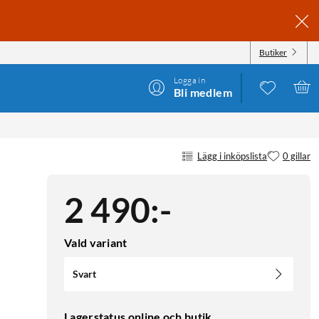
Butiker
Logga in
Bli medlem
Lägg i inköpslista
0 gillar
2 490
:
-
Vald variant
Svart
Lagerstatus online och butik