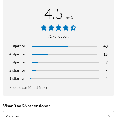
4.5
av 5
71
kundbetyg
5 stjärnor
40
4 stjärnor
18
3 stjärnor
7
2 stjärnor
5
1 stjärna
1
Klicka ovan för att filtrera
Visar 3 av 26 recensioner
Relevans