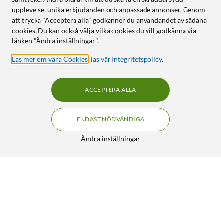
upplevelse, unika erbjudanden och anpassade annonser. Genom
att trycka "Acceptera alla" godkänner du användandet av sådana
cookies. Du kan också välja vilka cookies du vill godkänna via
länken "Ändra inställningar".
Läs mer om våra Cookies
,
läs vår Integritetspolicy
.
ACCEPTERA ALLA
ENDAST NÖDVÄNDIGA
Ändra inställningar
Sangean Kuddhögtalare
399:90
4.5/5
HÄMTA
LÄGG I VARUKORGEN