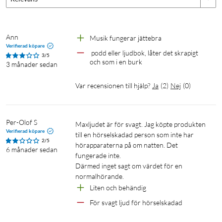
Ann
Musik fungerar jättebra
Verifierad köpare
 podd eller ljudbok, låter det skrapigt 
3/5
och som i en burk
3 månader sedan
Var recensionen till hjälp?
Ja
(
2
)
Nej
(
0
)
Per-Olof S
Maxljudet är för svagt. Jag köpte produkten 
Verifierad köpare
till en hörselskadad person som inte har 
2/5
hörapparaterna på om natten. Det 
6 månader sedan
fungerade inte.

Därmed inget sagt om värdet för en 
normalhörande. 
Liten och behändig
För svagt ljud för hörselskadad