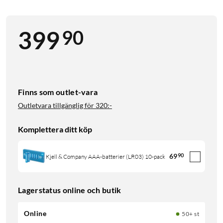
90
399
Finns som outlet-vara
Outletvara tillgänglig för
320:-
Komplettera ditt köp
69
90
Kjell & Company AAA-batterier (LR03) 10-pack
Lagerstatus online och butik
Online
50+ st