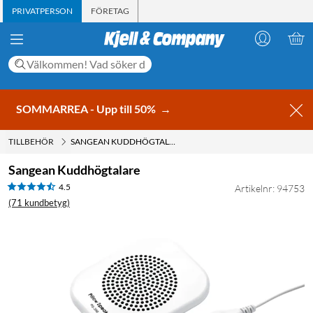
PRIVATPERSON
FÖRETAG
SOMMARREA - Upp till 50%
→
TILLBEHÖR
SANGEAN KUDDHÖGTALARE
Sangean Kuddhögtalare
4.5
Artikelnr: 94753
(71 kundbetyg)