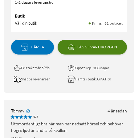
1-2 dagars leveranstid
Butik
Välj din butik
Finns i 61 butiker.
HÄMTA
LÄGG I VARUKORGEN
Fri frakt från 599:-
Öppet köp i 100 dagar
Snabba leveranser
Hämta i butik, GRATIS!
Tommy
4 år sedan
5/5
Utomordentligt bra när man har nedsatt hörsel och behöver
högre ljud än andra på kvällen.