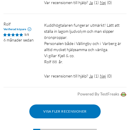
Var recensionen till hjälp?
Ja
(
1
)
Nej
(
0
)
Rolf
Kuddhögtalaren fungerar utmärkt! Lätt att 
Verifierad köpare
ställa in lagom ljudvolym och man slipper 
5/5
öronproppar. 

6 månader sedan
Personalen både i Vällingby och i  Varberg är 
alltid mycket hjälpsamma och vänliga. 

Vi gillar Kjell & co. 

Rolf 88  år. 
Var recensionen till hjälp?
Ja
(
1
)
Nej
(
0
)
Powered By TestFreaks
VISA FLER RECENSIONER