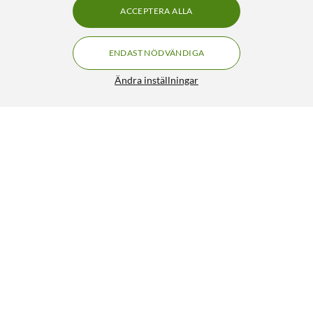
ACCEPTERA ALLA
ENDAST NÖDVÄNDIGA
Ändra inställningar
Supra Combicon Banana Banankontakt 4-pack
399:90
4.5/5
HÄMTA
LÄGG I VARUKORGEN
Liknande produkter