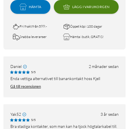
HÄMTA
LÄGG I VARUKORGEN
Fri frakt från 599:-
Öppet köp i 100 dagar
Snabba leveranser
Hämta i butik, GRATIS!
Daniel
2 månader sedan
5/5
Enda vettiga alternativet till banankontakt hoss Kjell
Gå till recensionen
Yak52
3 år sedan
5/5
Bra stadiga kontakter, som man kan ha tjock högtalarkabel till.