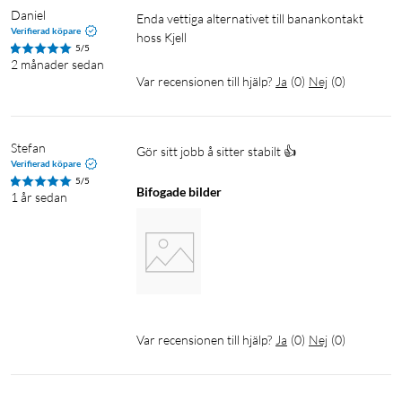
Daniel
Enda vettiga alternativet till banankontakt 
Verifierad köpare
hoss Kjell
5/5
2 månader sedan
Var recensionen till hjälp?
Ja
(
0
)
Nej
(
0
)
Stefan
Gör sitt jobb å sitter stabilt 👍
Verifierad köpare
5/5
Bifogade bilder
1 år sedan
Var recensionen till hjälp?
Ja
(
0
)
Nej
(
0
)