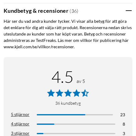
Kundbetyg & recensioner
(
36
)
Här ser du vad andra kunder tycker. Vi visar alla betyg för att göra
det enklare för dig att välja rätt produkt. Recensionerna nedan skrivs
uteslutande av kunder som har köpt varan. Betyg och recensioner
administreras av TestFreaks. Läs mer om villkor för publicering här
www.kjell.com/se/villkor/recensioner.
4.5
av 5
36
kundbetyg
5 stjärnor
23
4 stjärnor
8
3 stjärnor
3