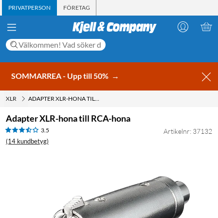
PRIVATPERSON
FÖRETAG
SOMMARREA - Upp till 50%
→
XLR
ADAPTER XLR-HONA TILL RCA-HONA
Adapter XLR-hona till RCA-hona
3.5
Artikelnr: 37132
(14 kundbetyg)