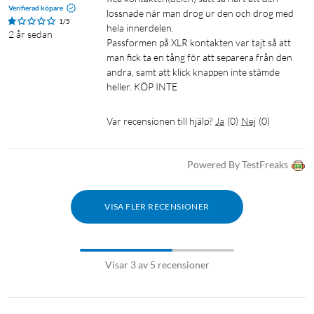
Verifierad köpare
lossnade när man drog ur den och drog med 
1/5
hela innerdelen.

2 år sedan
Passformen på XLR kontakten var tajt så att 
man fick ta en tång för att separera från den 
andra, samt att klick knappen inte stämde 
heller. KÖP INTE
Var recensionen till hjälp?
Ja
(
0
)
Nej
(
0
)
Powered By TestFreaks
VISA FLER RECENSIONER
Visar 3 av 5 recensioner