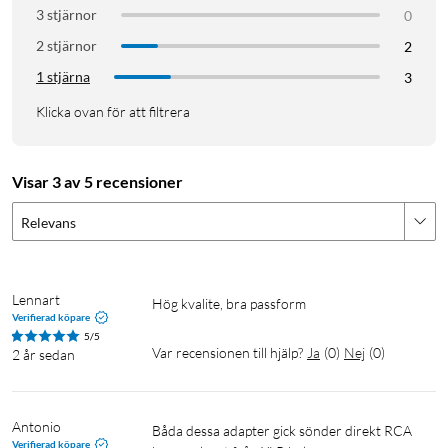
3 stjärnor
0
2 stjärnor
2
1 stjärna
3
Klicka ovan för att filtrera
Visar 3 av 5 recensioner
Relevans
Lennart
Hög kvalite, bra passform
Verifierad köpare
5/5
Var recensionen till hjälp?
Ja
(
0
)
Nej
(
0
)
2 år sedan
Antonio
Båda dessa adapter gick sönder direkt RCA 
Verifierad köpare