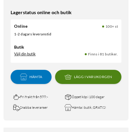
Lagerstatus online och butik
Online
100+ st
1-2 dagars leveranstid
Butik
Välj din butik
Finns i 81 butiker.
HÄMTA
LÄGG I VARUKORGEN
Fri frakt från 599:-
Öppet köp i 100 dagar
Snabba leveranser
Hämta i butik, GRATIS!