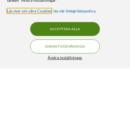
länken "Ändra inställningar".
Läs mer om våra Cookies
,
läs vår Integritetspolicy
.
ACCEPTERA ALLA
ENDAST NÖDVÄNDIGA
Ändra inställningar
Adapter XLR-hona till RCA-hona
129:90
3.5/5
HÄMTA
LÄGG I VARUKORGEN