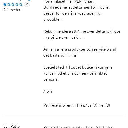
honan släpet från XLR hylsan.

1/5
Bord reklamerat detta men för mycket 
2 år sedan
besvär för den låga kostnaden för 
produkten.

Rekommendera att Ni se över detta fick köpa 
nya på Deluxe music …..

Annars är era produkter och service bland 
det bästa som finns.

Speciellt tack till outlet butiken i kungens 
kurva mycket bra och service inriktad 
personal.

/Toni
Var recensionen till hjälp?
Ja
(
0
)
Nej
(
0
)
Sur Putte
Rca kontakten(delen) satt så hårt att den 