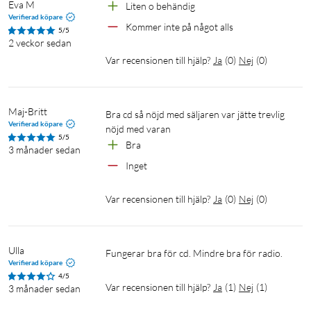
CD-format: CD, CD-R, CD-RW
Eva M
Liten o behändig
Ljudfilsformat: MP3
Verifierad köpare
Kommer inte på något alls
5/5
FM-radio: 87.5-108 MHz, teleskopantenn
2 veckor sedan
Bluetooth-version: 5.0 (10 m räckvidd, endast mottagning
Var recensionen till hjälp?
Ja
(
0
)
Nej
(
0
)
från extern ljudkälla)
USB-port: USB-A
AUX in: 3,5 mm
Maj-Britt
Bra cd så nöjd med säljaren var jätte trevlig 
Verifierad köpare
nöjd med varan
I förpackningen
5/5
Bra
3 månader sedan
1x CD-spelare
Inget
1x nätkabel
Manual
Var recensionen till hjälp?
Ja
(
0
)
Nej
(
0
)
Ulla
Fungerar bra för cd. Mindre bra för radio.
Verifierad köpare
4/5
Var recensionen till hjälp?
Ja
(
1
)
Nej
(
1
)
3 månader sedan