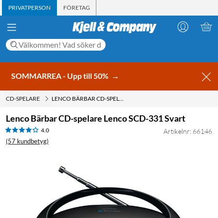
PRIVATPERSON
FÖRETAG
SOMMARREA - Upp till 50%
→
CD-SPELARE
LENCO BÄRBAR CD-SPELARE LENCO SCD-331 SVART
Lenco Bärbar CD-spelare Lenco SCD-331 Svart
4.0
Artikelnr: 66146
(57 kundbetyg)