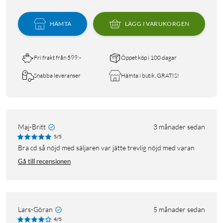
HÄMTA
LÄGG I VARUKORGEN
Fri frakt från 599:-
Öppet köp i 100 dagar
Snabba leveranser
Hämta i butik, GRATIS!
Maj-Britt
3 månader sedan
5/5
Bra cd så nöjd med säljaren var jätte trevlig nöjd med varan
Gå till recensionen
Lars-Göran
5 månader sedan
4/5