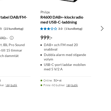
Philips
rtabel DAB/FM-
R4600 DAB+-klockradio
med USB-C-laddning
.5
(22 kundbetyg)
3.0
(1 kundbetyg)
999
:
-
490:-
art JBL Pro Sound
DAB+ och FM med 20
snabbval
 till 15 timmar
Dubbla alarm med stigande
 och dammtät
volym
USB-C-port laddar mobilen
med 5 V/2 A
t
Online
:
50+ st
ker.
Välj butik
Finns i 60 butiker.
Välj butik