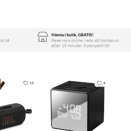
Hämta i butik, GRATIS!
tid på
Reservera online, redo att hämtas ut
efter 15 minuter. Kostnadsfritt!
13
4