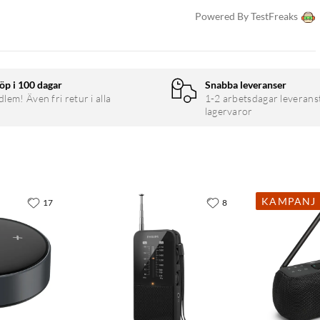
Powered By TestFreaks
öp i 100 dagar
Snabba leveranser
em! Även fri retur i alla
1-2 arbetsdagar leverans
lagervaror
KAMPANJ
17
8