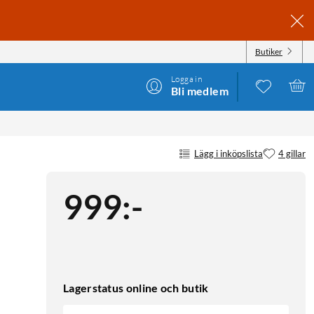
Butiker
Logga in
Bli medlem
Lägg i inköpslista
4 gillar
999
:
-
Lagerstatus online och butik