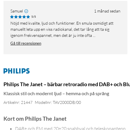
Samuel
1 månad sedan
5/5
Nöjd med kvalite, ljud och funktioner. En smula osmidigt att
manuellt leta upp en viss radiokanal, det tar lång att ta sig
igenom frekvenspannet, men det är ju inte ofta ...
Gå till recensionen
Philips The Janet – bärbar retroradio med DAB+ och Bl
Klassisk stil och modernt ljud – hemma och på språng
Artikelnr: 21447
Modellnr: TAV2000DB/00
Kort om Philips The Janet
DAB+ och FM med 20+20 snabbval och teleskopantenn