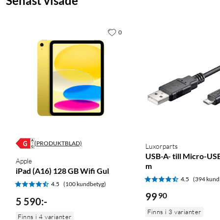
Senast visade
0
(PRODUKTBLAD)
Luxorparts
USB-A- till Micro-US
Apple
m
iPad (A16) 128 GB Wifi Gul
4.5
(394 kund
4.5
(100 kundbetyg)
99
90
5 590
:
-
Finns i 3 varianter
Finns i 4 varianter