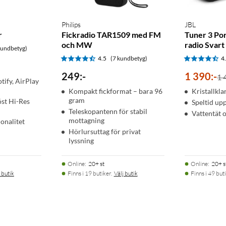
Philips
JBL
r
Fickradio TAR1509 med FM
Tuner 3 Po
och MW
radio Svart
kundbetyg)
4.5
(7 kundbetyg)
4
249
:
-
1 390
:
-
1 
ify, AirPlay
Kompakt fickformat – bara 96
Kristallkl
gram
öst Hi-Res
Speltid upp
Teleskopantenn för stabil
Vattentät
mottagning
onalitet
Hörlursuttag för privat
lyssning
Online
:
20+ st
Online
:
20+ s
 butik
Finns i 19 butiker.
Välj butik
Finns i 49 buti