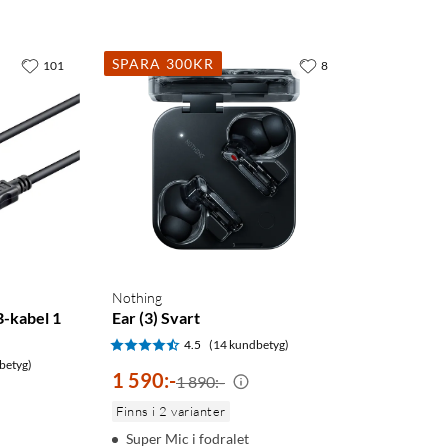
SPARA 300KR
101
8
Nothing
B-kabel 1
Ear (3) Svart
4.5
(14 kundbetyg)
betyg)
1 590
:
-
1 890:-
Finns i 2 varianter
Super Mic i fodralet