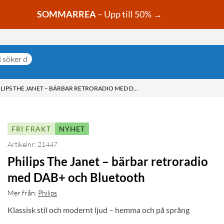
SOMMARREA
– Upp till 50% →
PHILIPS THE JANET – BÄRBAR RETRORADIO MED DAB+ OCH BLUETOOTH
FRI FRAKT
NYHET
Artikelnr: 21447
Philips The Janet – bärbar retroradio
med DAB+ och Bluetooth
Mer från:
Philips
Klassisk stil och modernt ljud – hemma och på språng