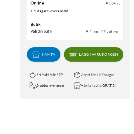
Online
50+ st
1-2 dagars leveranstid
Butik
Välj din butik
Finns i 47 butiker.
HÄMTA
LÄGG I VARUKORGEN
Fri frakt från 599:-
Öppet köp i 100 dagar
Snabba leveranser
Hämta i butik, GRATIS!