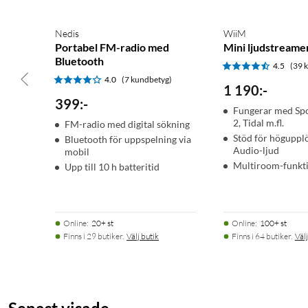
1 × Garanticertifikat
Nedis
WiiM
Portabel FM-radio med
Mini ljudstreame
Bluetooth
4.5
(39 
4.0
(7 kundbetyg)
1 190
:
-
399
:
-
Fungerar med Spot
2, Tidal m.fl.
FM-radio med digital sökning
Stöd för höguppl
Bluetooth för uppspelning via
Audio-ljud
mobil
Multiroom-funkti
Upp till 10 h batteritid
Online
:
20+ st
Online
:
100+ st
Finns i 29 butiker.
Välj butik
Finns i 64 butiker.
Välj