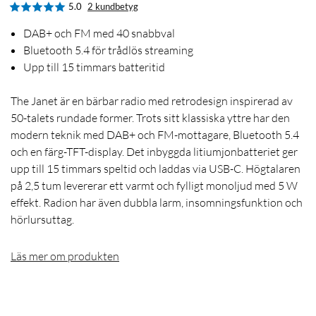
5.0
2 kundbetyg
DAB+ och FM med 40 snabbval
Bluetooth 5.4 för trådlös streaming
Upp till 15 timmars batteritid
The Janet är en bärbar radio med retrodesign inspirerad av
50-talets rundade former. Trots sitt klassiska yttre har den
modern teknik med DAB+ och FM-mottagare, Bluetooth 5.4
och en färg-TFT-display. Det inbyggda litiumjonbatteriet ger
upp till 15 timmars speltid och laddas via USB-C. Högtalaren
på 2,5 tum levererar ett varmt och fylligt monoljud med 5 W
effekt. Radion har även dubbla larm, insomningsfunktion och
hörlursuttag.
Läs mer om produkten