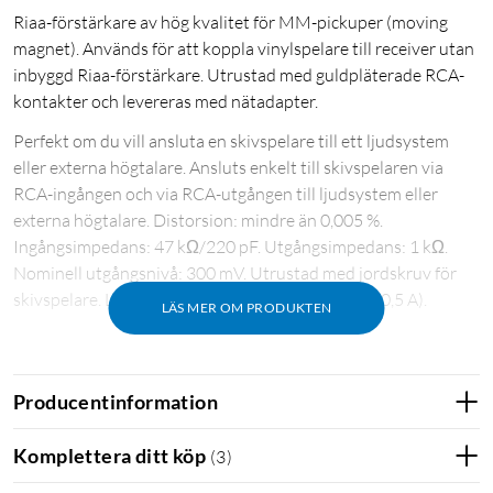
Riaa-förstärkare av hög kvalitet för MM-pickuper (moving
magnet). Används för att koppla vinylspelare till receiver utan
inbyggd Riaa-förstärkare. Utrustad med guldpläterade RCA-
kontakter och levereras med nätadapter.
Perfekt om du vill ansluta en skivspelare till ett ljudsystem
eller externa högtalare. Ansluts enkelt till skivspelaren via
RCA-ingången och via RCA-utgången till ljudsystem eller
externa högtalare. Distorsion: mindre än 0,005 %.
Ingångsimpedans: 47 kΩ/220 pF. Utgångsimpedans: 1 kΩ.
Nominell utgångsnivå: 300 mV. Utrustad med jordskruv för
skivspelare. Levereras med nätadapter (12 V DC, 0,5 A).
LÄS MER OM PRODUKTEN
Producentinformation
Komplettera ditt köp
(
3
)