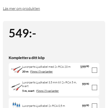
Läs mer om produkten
549
:
-
Komplettera ditt köp
199
90
Luxorparts Ljudkabel med 2x RCA 20 m
20 m
Finns i 5 varianter
Luxorparts Ljudkabel 3,5 mm till 2x RCA 5 m,
99
90
svart
5 m, svart
Finns i 5 varianter
99
90
Luxorparts Ljudkabel 2x RCA 0,5 m