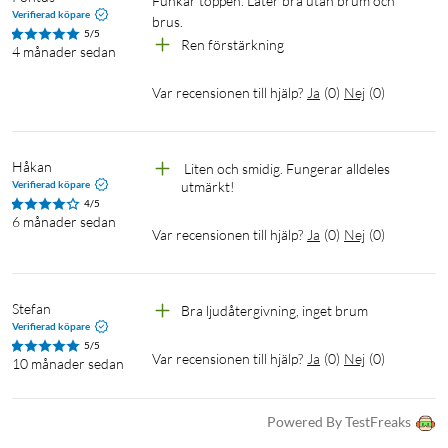
Funkar toppen. Låter bra utan brum och 
Verifierad köpare
brus.
5/5
Ren förstärkning
4 månader sedan
Var recensionen till hjälp?
Ja
(
0
)
Nej
(
0
)
Håkan
 Liten och smidig. Fungerar alldeles 
Verifierad köpare
utmärkt!
4/5
6 månader sedan
Var recensionen till hjälp?
Ja
(
0
)
Nej
(
0
)
Stefan
Bra ljudåtergivning, inget brum
Verifierad köpare
5/5
Var recensionen till hjälp?
Ja
(
0
)
Nej
(
0
)
10 månader sedan
Powered By TestFreaks