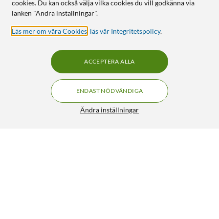
cookies. Du kan också välja vilka cookies du vill godkänna via
länken "Ändra inställningar".
Läs mer om våra Cookies
,
läs vår Integritetspolicy
.
ACCEPTERA ALLA
ENDAST NÖDVÄNDIGA
Ändra inställningar
Riaa-förförstärkare
549:-
4.5/5
HÄMTA
LÄGG I VARUKORGEN