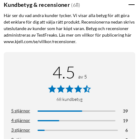
Kundbetyg & recensioner
(
68
)
Här ser du vad andra kunder tycker. Vi visar alla betyg för att göra
det enklare för dig att välja rätt produkt. Recensionerna nedan skrivs
uteslutande av kunder som har köpt varan. Betyg och recensioner
administreras av TestFreaks. Läs mer om villkor för publicering här
www.kjell.com/se/villkor/recensioner.
4.5
av 5
68
kundbetyg
5 stjärnor
39
4 stjärnor
19
3 stjärnor
6