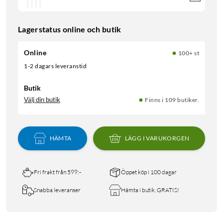
Lagerstatus online och butik
Online
100+ st
1-2 dagars leveranstid
Butik
Välj din butik
Finns i 109 butiker.
HÄMTA
LÄGG I VARUKORGEN
Fri frakt från 599:-
Öppet köp i 100 dagar
Snabba leveranser
Hämta i butik, GRATIS!