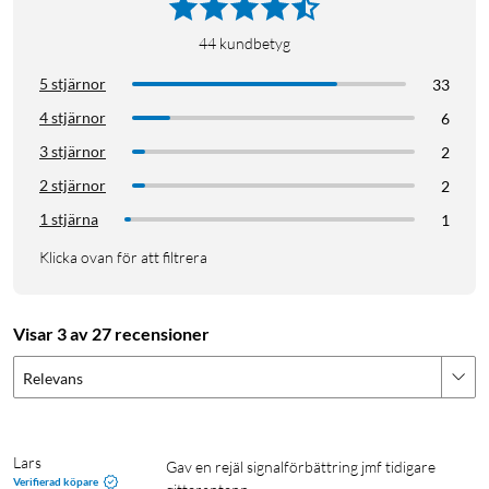
44
kundbetyg
5 stjärnor
33
4 stjärnor
6
3 stjärnor
2
2 stjärnor
2
1 stjärna
1
Klicka ovan för att filtrera
Visar 3 av 27 recensioner
Relevans
Lars
Gav en rejäl signalförbättring jmf tidigare 
Verifierad köpare