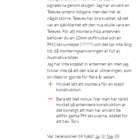
signalerna genom skogen. Jag har använt en 
Televes-antenn tidigare, men den här är 
något större. Televes har bra kvalitet, så det 
var en självklarhet att den nya skulle vara en 
Televes. För att montera ihop antennen 
behöver du en 10mm skiftnyckel och en 
PH2-skruvmejsel (!?!?!?!) och det tar inte lång 
tid, då monteringsanvisningen är full av 
illustrativa bilder.

Jag har inte kopplat in antennen än, men jag 
tvivlar inte på att den klarar utmaningen, som 
Mycket lätt att montera för en stabil 
konstruktion.
Bara ett litet minus: När man har tänkt 
mycket på antennens konstruktion är 
det konstigt att man har använt de 
alltför gamla PH-skruvarna, istället för 
att t.ex. Torx.
Var recensionen till hjälp?
Ja
(
1
)
Nej
(
0
)