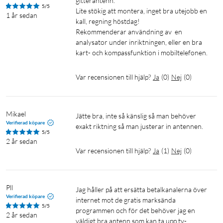
gitterantenn.

5/5
Lite stökig att montera, inget bra utejobb en 
1 år sedan
kall, regning höstdag!

Rekommenderar användning av  en 
analysator under inriktningen, eller en bra 
kart- och kompassfunktion i mobiltelefonen.
Var recensionen till hjälp?
Ja
(
0
)
Nej
(
0
)
Mikael
Jätte bra, inte så känslig så man behöver 
Verifierad köpare
exakt riktning så man justerar in antennen.
5/5
2 år sedan
Var recensionen till hjälp?
Ja
(
1
)
Nej
(
0
)
Pll
Jag håller på att ersätta betalkanalerna över 
Verifierad köpare
internet mot de gratis marksända 
5/5
programmen och för det behöver jag en 
2 år sedan
väldigt bra antenn som kan ta upp tv-