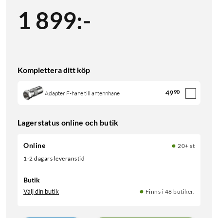
1 899
:
-
Komplettera ditt köp
49
90
Adapter F-hane till antennhane
Lagerstatus online och butik
Online
20+ st
1-2 dagars leveranstid
Butik
Välj din butik
Finns i 48 butiker.