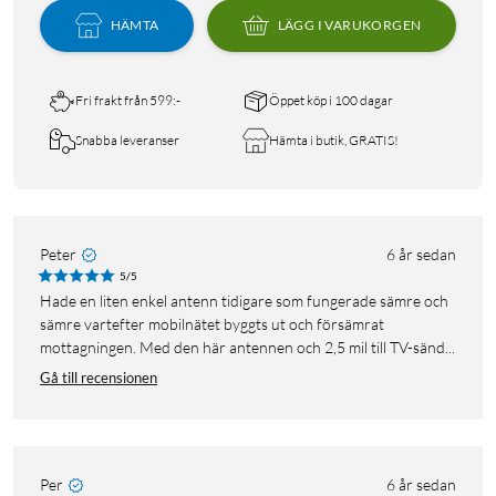
HÄMTA
LÄGG I VARUKORGEN
Fri frakt från 599:-
Öppet köp i 100 dagar
Snabba leveranser
Hämta i butik, GRATIS!
Peter
6 år sedan
5/5
Hade en liten enkel antenn tidigare som fungerade sämre och
sämre vartefter mobilnätet byggts ut och försämrat
mottagningen. Med den här antennen och 2,5 mil till TV-sänd...
Gå till recensionen
Per
6 år sedan