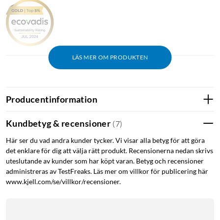
LÄS MER OM PRODUKTEN
Kort om produkten
HDTV-mottagare för digitala Free-To-Air tv- och
Producentinformation
radiokanaler.
USB-port för inspelning, uppspelning och
Kundbetyg & recensioner
(
7
)
programuppdateringar.
Här ser du vad andra kunder tycker. Vi visar alla betyg för att göra
Stöd för SatCR – anslut upp till 8 mottagare till en SatCR
det enklare för dig att välja rätt produkt. Recensionerna nedan skrivs
LNB.
uteslutande av kunder som har köpt varan. Betyg och recensioner
Upp till 2000 kanaler och 64 satelliter i minnet.
administreras av TestFreaks. Läs mer om villkor för publicering här
www.kjell.com/se/villkor/recensioner.
Flexibel och användarvänlig
SRT7030 är designad för att ge dig en smidig och högkvalitativ
tv-upplevelse. Den användarvänliga menyn gör det enkelt att