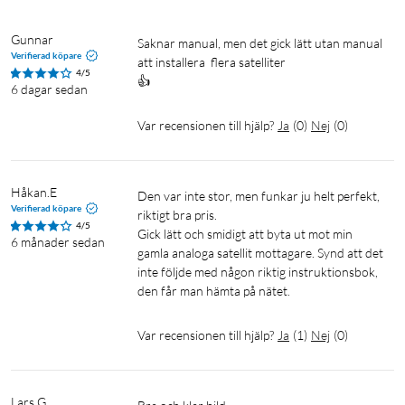
Tack vare stöd för HDTV och Dolby Digital Plus får du en
Gunnar
Saknar manual, men det gick lätt utan manual 
förstklassig ljud- och bildupplevelse. Mottagaren har även
Verifierad köpare
att installera  flera satelliter 

stöd för flera ljudspår och flerspråkig DVB-textning.
4/5
👍
6 dagar sedan
Anslutningar och kompatibilitet
Var recensionen till hjälp?
Ja
(
0
)
Nej
(
0
)
SRT7030 har ett brett utbud av anslutningar, inklusive HDMI,
SCART, S/PDIF koaxial och USB. Den är kompatibel med
DiSEqC 1.0, 1.1, 1.2, GOTO X och SatCR, vilket gör den flexibel
Håkan.E
Den var inte stor, men funkar ju helt perfekt, 
för olika installationer.
Verifierad köpare
riktigt bra pris.

4/5
Gick lätt och smidigt att byta ut mot min 
6 månader sedan
Specifikationer
gamla analoga satellit mottagare. Synd att det 
inte följde med någon riktig instruktionsbok,

HDTV-mottagare för digitala fria tv- och radiokanaler via
den får man hämta på nätet. 
satellit
Stöd för MPEG-4 och H.264
Var recensionen till hjälp?
Ja
(
1
)
Nej
(
0
)
2000 kanaler och 64 satelliter minneskapacitet
Upp till 8 programmerbara timers
Elektronisk programguide (EPG) med 14 dagars information
Lars G