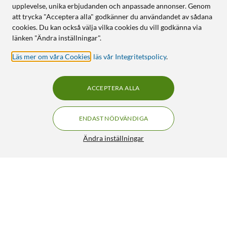
upplevelse, unika erbjudanden och anpassade annonser. Genom
att trycka "Acceptera alla" godkänner du användandet av sådana
cookies. Du kan också välja vilka cookies du vill godkänna via
länken "Ändra inställningar".
Läs mer om våra Cookies
,
läs vår Integritetspolicy
.
ACCEPTERA ALLA
ENDAST NÖDVÄNDIGA
Ändra inställningar
Strong SRT7030 HD Satellitmottagare
499:-
4.5/5
HÄMTA
LÄGG I VARUKORGEN