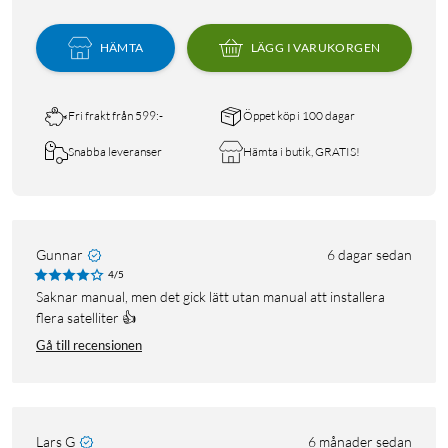
HÄMTA
LÄGG I VARUKORGEN
Fri frakt från 599:-
Öppet köp i 100 dagar
Snabba leveranser
Hämta i butik, GRATIS!
Gunnar
6 dagar sedan
4/5
Saknar manual, men det gick lätt utan manual att installera
flera satelliter 👍
Gå till recensionen
Lars G
6 månader sedan