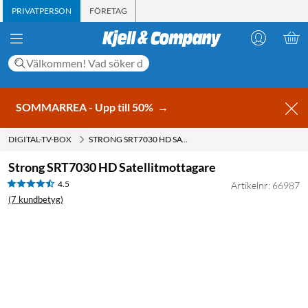
PRIVATPERSON
FÖRETAG
SOMMARREA - Upp till 50%
→
DIGITAL-TV-BOX
STRONG SRT7030 HD SATELLITMOTTAGARE
Strong SRT7030 HD Satellitmottagare
4.5
Artikelnr: 66987
(7 kundbetyg)