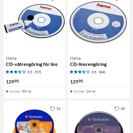
Hama
Hama
CD-våtrengöring för lins
CD-linsrengöring
3.5
(57)
3.5
(84)
90
90
129
129
Online
:
50+ st
Online
:
20+ st
31
20