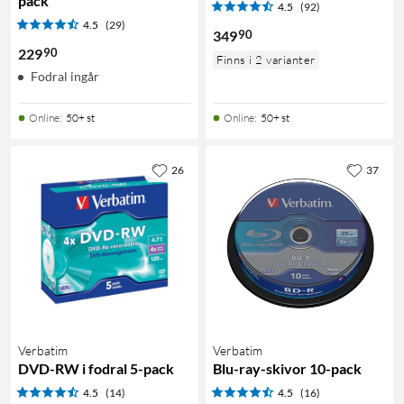
pack
4.5
(92)
4.5
(29)
90
349
90
229
Finns i 2 varianter
Fodral ingår
Online
:
50+ st
Online
:
50+ st
26
37
Verbatim
Verbatim
DVD-RW i fodral 5-pack
Blu-ray-skivor 10-pack
4.5
(14)
4.5
(16)