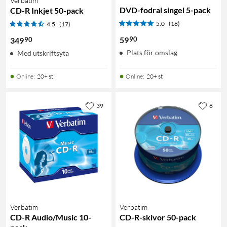
Verbatim
DVD-fodral singel 5-pack
CD-R Inkjet 50-pack
5.0
(18)
4.5
(17)
90
59
90
349
Plats för omslag
Med utskriftsyta
Online
:
20+ st
Online
:
20+ st
39
8
Verbatim
Verbatim
CD-R Audio/Music 10-
CD-R-skivor 50-pack