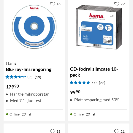
18
29
Hama
CD-fodral slimcase 10-
Blu-ray-linsrengöring
pack
3.5
(19)
5.0
(22)
90
179
90
99
Har tre mikroborstar
Platsbesparing med 50%
Med 7.1-ljud test
Online
:
20+ st
Online
:
20+ st
18
21