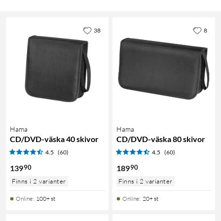
38
8
Hama
Hama
CD/DVD-väska 40 skivor
CD/DVD-väska 80 skivor
4.5
(60)
4.5
(60)
90
90
139
189
Finns i 2 varianter
Finns i 2 varianter
Online
:
100+ st
Online
:
20+ st