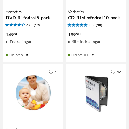
Verbatim
Verbatim
DVD-R i fodral 5-pack
CD-R i slimfodral 10-pack
4.0
(12)
4.5
(38)
90
90
149
199
Fodral ingår
Slimfodral ingår
Online
:
5+ st
Online
:
100+ st
41
42