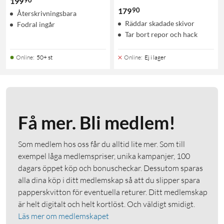
199
90
179
Återskrivningsbara
Räddar skadade skivor
Fodral ingår
Tar bort repor och hack
Online
:
50+ st
Online
:
Ej i lager
Få mer. Bli medlem!
Som medlem hos oss får du alltid lite mer. Som till
exempel låga medlemspriser, unika kampanjer, 100
dagars öppet köp och bonuscheckar. Dessutom sparas
alla dina köp i ditt medlemskap så att du slipper spara
papperskvitton för eventuella returer. Ditt medlemskap
är helt digitalt och helt kortlöst. Och väldigt smidigt.
Läs mer om medlemskapet