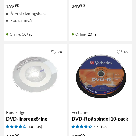
90
90
199
249
Återskrivningsbara
Fodral ingår
Online
:
50+ st
Online
:
20+ st
24
16
Bandridge
Verbatim
DVD-linsrengöring
DVD-R på spindel 10-pack
4.0
(35)
4.5
(26)
90
90