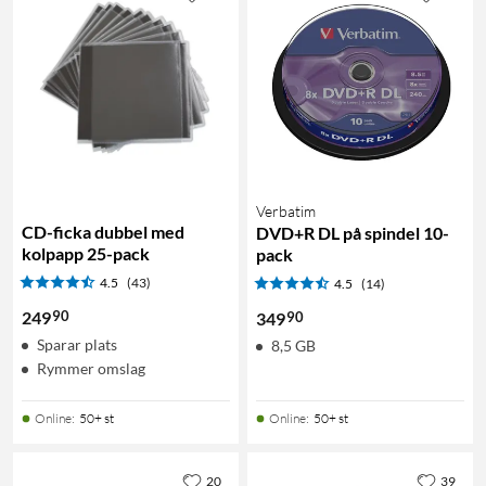
Verbatim
CD-ficka dubbel med
DVD+R DL på spindel 10-
kolpapp 25-pack
pack
4.5
(43)
4.5
(14)
90
249
90
349
Sparar plats
8,5 GB
Rymmer omslag
Online
:
50+ st
Online
:
50+ st
20
39