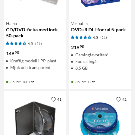
Hama
Verbatim
CD/DVD-ficka med lock
DVD+R DL i fodral 5-pack
50-pack
4.5
(21)
4.5
(51)
90
219
90
149
Gamingfavoriten!
Kraftig modell i PP-plast
Fodral ingår
Mjuk och transparent
8,5 GB
Online
:
100+ st
Online
:
1+ st
41
42