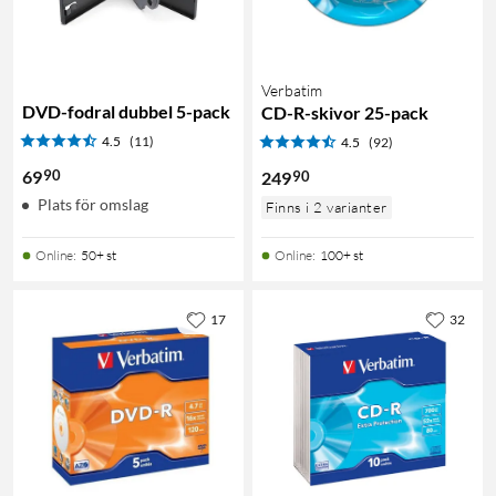
Verbatim
DVD-fodral dubbel 5-pack
CD-R-skivor 25-pack
4.5
(11)
4.5
(92)
90
69
90
249
Plats för omslag
Finns i 2 varianter
Online
:
50+ st
Online
:
100+ st
17
32