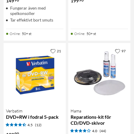
149
199
Fungerar även med
spelkonsoller
Tar effektivt bort smuts
Online
:
50+ st
Online
:
50+ st
21
97
Verbatim
Hama
DVD+RW i fodral 5-pack
Reparations-kit för
CD/DVD-skivor
4.5
(12)
4.0
(44)
90