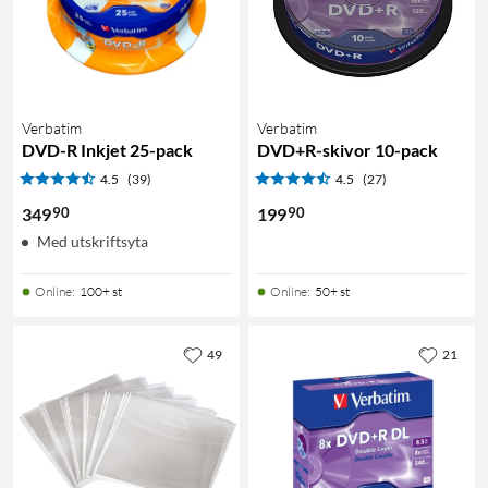
Verbatim
Verbatim
DVD-R Inkjet 25-pack
DVD+R-skivor 10-pack
4.5
(39)
4.5
(27)
90
90
349
199
Med utskriftsyta
Online
:
100+ st
Online
:
50+ st
49
21