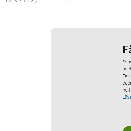
DVD & Bl
u-ray
26
F
Som 
medl
Dess
papp
helt
Läs