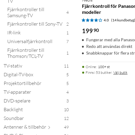
TV
Fjärrkontroll för Panaso
Fjärrkontroller till
modeller
4
Samsung-TV
4.0
(14 kundbetyg
Fjärrkontroller till Sony-TV
2
199
90
IR-link
1
Fungerar med alla Panaso
Universalfjärrkontroll
7
Redo att användas direkt
Fjärrkontroller till
Snabbknappar för flera st
1
Thomson/TCL-TV
TV-stativ
11
Online
:
100+ st
Finns i 53 butiker.
Välj butik
Digital-TV-box
5
Projektortillbehör
5
TV-apparater
4
DVD-spelare
3
Backlight
10
Soundbar
12
Antenner & till
behör
49