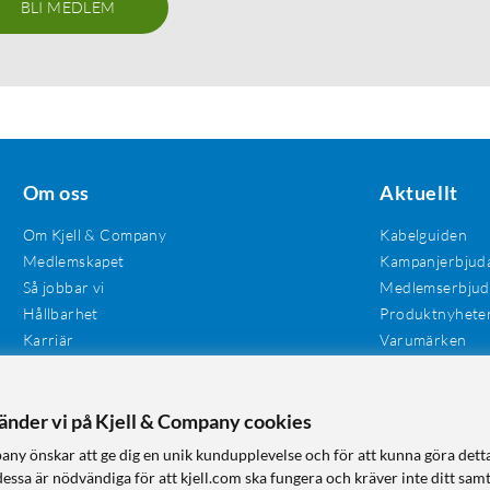
BLI MEDLEM
Om oss
Aktuellt
Om Kjell & Company
Kabelguiden
Medlemskapet
Kampanjerbjud
Så jobbar vi
Medlemserbju
Hållbarhet
Produktnyhete
Karriär
Varumärken
Våra butiker
Investerare
Tillgänglighet
vänder vi på Kjell & Company cookies
any önskar att ge dig en unik kundupplevelse och för att kunna göra dett
dessa är nödvändiga för att kjell.com ska fungera och kräver inte ditt sam