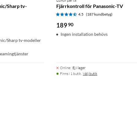
nic/Sharp tv-
Fjärrkontroll för Panasonic-TV
4.5
(187 kundbetyg)
)
189
90
Ingen installation behövs
nic/Sharp tv-modeller
reamingtjänster
Online
:
Ej i lager
Finns i 1 butik.
Välj butik