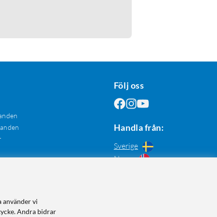
Följ oss
anden
Handla från:
danden
r
Sverige
Norge
a använder vi
tycke. Andra bidrar