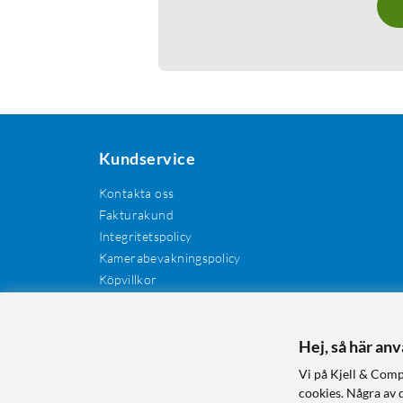
Kundservice
Kontakta oss
Fakturakund
Integritetspolicy
Kamerabevakningspolicy
Köpvillkor
Återkallelser
Cookies
Recensioner
Hej, så här an
Manualer och drivrutiner
Vi på Kjell & Comp
Retur och reklamation
cookies. Några av 