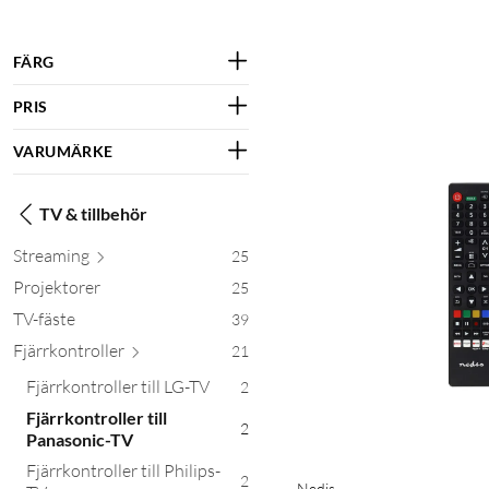
FÄRG
PRIS
VARUMÄRKE
TV & tillbehör
Stre
aming
25
Projektorer
25
TV-fäste
39
Fjärrkontr
oller
21
Fjärrkontroller till LG-TV
2
Fjärrkontroller till
2
Panasonic-TV
Fjärrkontroller till Philips-
2
Nedis