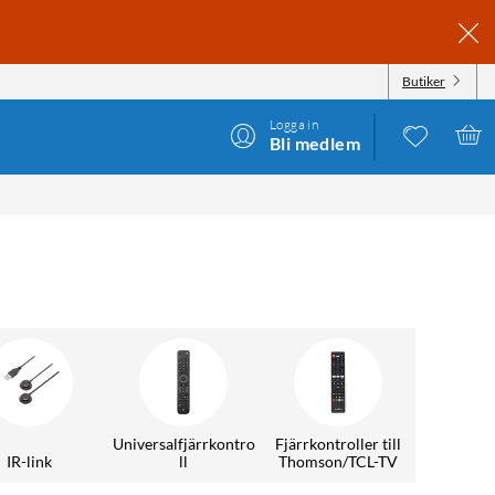
Butiker
Logga in
Bli medlem
Universalfjärrkontro
Fjärrkontroller till
IR-link
ll
Thomson/TCL-TV