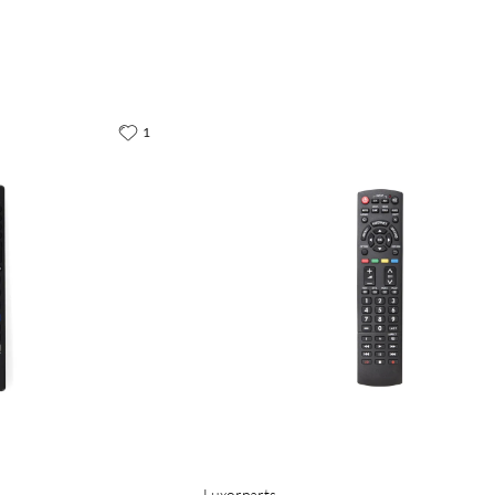
1
Luxorparts