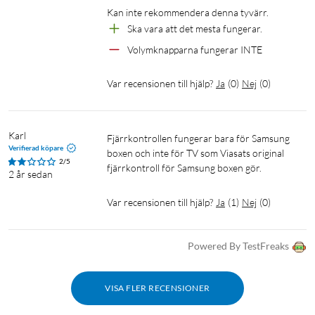
Kan inte rekommendera denna tyvärr.
Ska vara att det mesta fungerar.
Volymknapparna fungerar INTE
Var recensionen till hjälp?
Ja
(
0
)
Nej
(
0
)
Karl
Fjärrkontrollen fungerar bara för Samsung 
Verifierad köpare
boxen och inte för TV som Viasats original 
2/5
fjärrkontroll för Samsung boxen gör.
2 år sedan
Var recensionen till hjälp?
Ja
(
1
)
Nej
(
0
)
Powered By TestFreaks
VISA FLER RECENSIONER