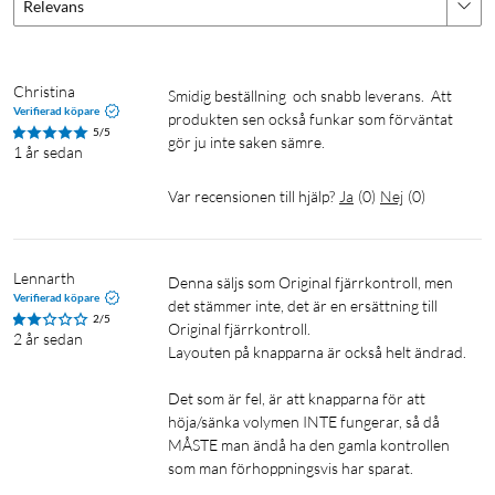
Relevans
Christina
Smidig beställning  och snabb leverans.  Att 
Verifierad köpare
produkten sen också funkar som förväntat 
5/5
gör ju inte saken sämre.
1 år sedan
Var recensionen till hjälp?
Ja
(
0
)
Nej
(
0
)
Lennarth
Denna säljs som Original fjärrkontroll, men 
Verifierad köpare
det stämmer inte, det är en ersättning till 
2/5
Original fjärrkontroll.

2 år sedan
Layouten på knapparna är också helt ändrad.

Det som är fel, är att knapparna för att 
höja/sänka volymen INTE fungerar, så då 
MÅSTE man ändå ha den gamla kontrollen 
som man förhoppningsvis har sparat.
