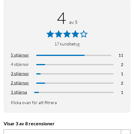
4
av 5
17
kundbetyg
5 stjärnor
11
4 stjärnor
2
3 stjärnor
1
2 stjärnor
2
1 stjärna
1
Klicka ovan för att filtrera
Visar 3 av 8 recensioner