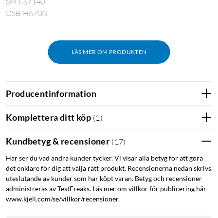
SMT-S7140
DSB-H670N
LÄS MER OM PRODUKTEN
Producentinformation
Komplettera ditt köp
(
1
)
Kundbetyg & recensioner
(
17
)
Här ser du vad andra kunder tycker. Vi visar alla betyg för att göra
det enklare för dig att välja rätt produkt. Recensionerna nedan skrivs
uteslutande av kunder som har köpt varan. Betyg och recensioner
administreras av TestFreaks. Läs mer om villkor för publicering här
www.kjell.com/se/villkor/recensioner.