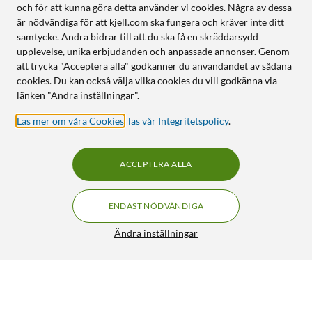
och för att kunna göra detta använder vi cookies. Några av dessa
är nödvändiga för att kjell.com ska fungera och kräver inte ditt
samtycke. Andra bidrar till att du ska få en skräddarsydd
upplevelse, unika erbjudanden och anpassade annonser. Genom
att trycka "Acceptera alla" godkänner du användandet av sådana
cookies. Du kan också välja vilka cookies du vill godkänna via
länken "Ändra inställningar".
Läs mer om våra Cookies
,
läs vår Integritetspolicy
.
ACCEPTERA ALLA
ENDAST NÖDVÄNDIGA
Ändra inställningar
Originalfjärrkontroll Samsung GL83-01001A
399:90
4/5