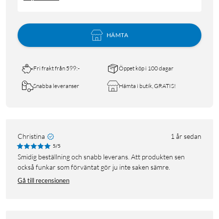
HÄMTA
Fri frakt från 599:-
Öppet köp i 100 dagar
Snabba leveranser
Hämta i butik, GRATIS!
Christina
1 år sedan
5/5
Smidig beställning och snabb leverans. Att produkten sen
också funkar som förväntat gör ju inte saken sämre.
Gå till recensionen