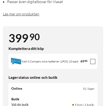
Passar även digitalboxar för Viasat
Läs mer om produkten
90
399
Komplettera ditt köp
69
90
Kjell & Company AAA-batterier (LR03) 10-pack
Lagerstatus online och butik
Online
Ej i lager
Butik
Välj din butik
Finns i 1 butik.