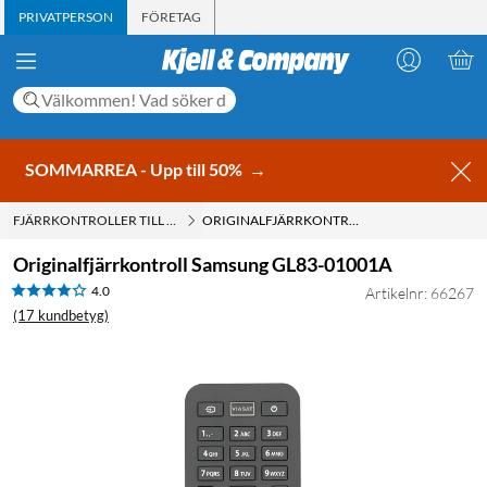
PRIVATPERSON
FÖRETAG
SOMMARREA - Upp till 50%
→
FJÄRRKONTROLLER TILL SAMSUNG-TV
ORIGINALFJÄRRKONTROLL SAMSUNG GL83-01001A
Originalfjärrkontroll Samsung GL83-01001A
4.0
Artikelnr: 66267
(17 kundbetyg)