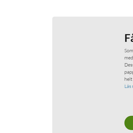
F
Som 
medl
Dess
papp
helt
Läs