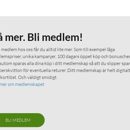
å mer. Bli medlem!
medlem hos oss får du alltid lite mer. Som till exempel låga
emspriser, unika kampanjer, 100 dagars öppet köp och bonuschec
utom sparas alla dina köp i ditt medlemskap så att du slipper spa
erskvitton för eventuella returer. Ditt medlemskap är helt digital
 kortlöst. Och väldigt smidigt.
 mer om medlemskapet
BLI MEDLEM