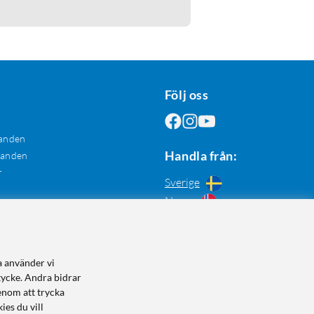
Följ oss
anden
Handla från:
danden
r
Sverige
Norge
a använder vi
tycke. Andra bidrar
enom att trycka
ies du vill