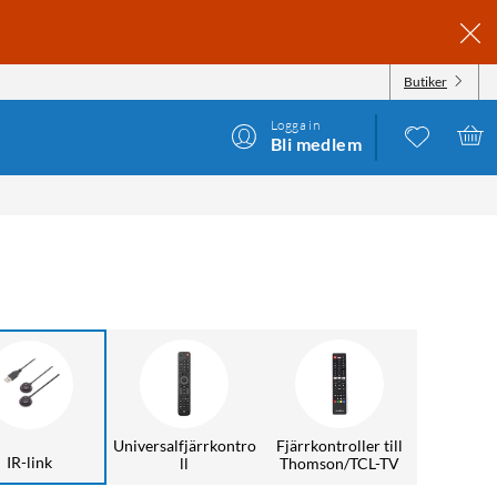
Butiker
Logga in
Bli medlem
Universalfjärrkontro
Fjärrkontroller till
IR-link
ll
Thomson/TCL-TV