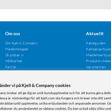
Om oss
Aktuellt
Om Kjell & Company
Kabelguiden
Medlemskapet
Kampanjerbjud
Så jobbar vi
Medlemserbju
Hållbarhet
Produktnyhete
Karriär
Varumärken
Våra butiker
Investerare
Tillgänglighet
vänder vi på Kjell & Company cookies
any önskar att ge dig en unik kundupplevelse och för att kunna göra dett
dessa är nödvändiga för att kjell.com ska fungera och kräver inte ditt sam
 en skräddarsydd upplevelse, unika erbjudanden och anpassade annonser. G
odkänner du användandet av sådana cookies. Du kan också välja vilka cook