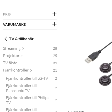
PRIS
VARUMÄRKE
TV & tillbehör
Stre
aming
25
Projektorer
25
TV-fäste
39
Fjärrkontr
oller
21
Fjärrkontroller till LG-TV
2
Fjärrkontroller till
2
Panasonic-TV
Fjärrkontroller till Philips-
2
TV
Fjärrkontroller till
Luxorparts
4