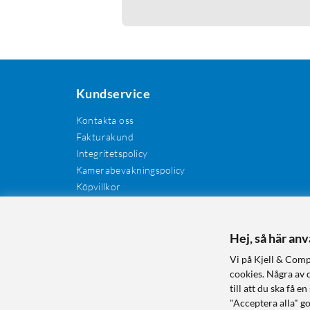
Kundservice
Kontakta oss
Fakturakund
Integritetspolicy
Kamerabevakningspolicy
Köpvillkor
Återkallelser
Cookies
Recensioner
Hej, så här an
Manualer och drivrutiner
Vi på Kjell & Comp
Retur och reklamation
cookies. Några av 
till att du ska få
"Acceptera alla" g