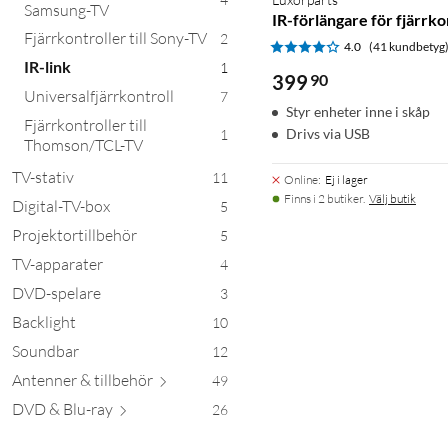
Samsung-TV
IR-förlängare för fjärrko
Fjärrkontroller till Sony-TV
2
4.0
(41 kundbetyg
IR-link
1
399
90
Universalfjärrkontroll
7
Styr enheter inne i skåp
Fjärrkontroller till
Drivs via USB
1
Thomson/TCL-TV
TV-stativ
11
Online
:
Ej i lager
Finns i 2 butiker.
Välj butik
Digital-TV-box
5
Projektortillbehör
5
TV-apparater
4
DVD-spelare
3
Backlight
10
Soundbar
12
Antenner & till
behör
49
DVD & Bl
u-ray
26