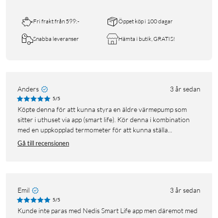
Fri frakt från 599:-
Öppet köp i 100 dagar
Snabba leveranser
Hämta i butik, GRATIS!
Anders
3 år sedan
5/5
Köpte denna för att kunna styra en äldre värmepump som
sitter i uthuset via app (smart life). Kör denna i kombination
med en uppkopplad termometer för att kunna ställa...
Gå till recensionen
Emil
3 år sedan
5/5
Kunde inte paras med Nedis Smart Life app men däremot med