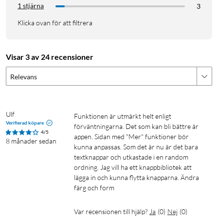
1 stjärna
3
Klicka ovan för att filtrera
Visar 3 av 24 recensioner
Relevans
Ulf
Funktionen är utmärkt helt enligt 
Verifierad köpare
förväntningarna. Det som kan bli bättre är 
4/5
appen. Sidan med "Mer" funktioner bör 
8 månader sedan
kunna anpassas. Som det är nu är det bara 
textknappar och utkastade i en random 
ordning. Jag vill ha ett knappbibliotek att 
lägga in och kunna flytta knapparna. Ändra 
färg och form
Var recensionen till hjälp?
Ja
(
0
)
Nej
(
0
)