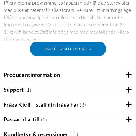
IR-enheterna programmeras i appen med hjälp av ett register
med olika enheter från alla stora tillverkare. Ett inlärningsläge
tillåter universalfjärrkontrollen styra IR-enheter som inte
finns med i registret. Ansluts till det lokala nätverket via 2.4
GHz wifi-bandet. Strömförsörjs med med medföljande Micro-
USB-nätadaptern.
LÄS MER OM PRODUKTEN
Producentinformation
Support
(
1
)
Fråga Kjell – ställ din fråga här
(
3
)
Passar bl.a. till
(
1
)
Kundbetyg & recensioner
(
42
)