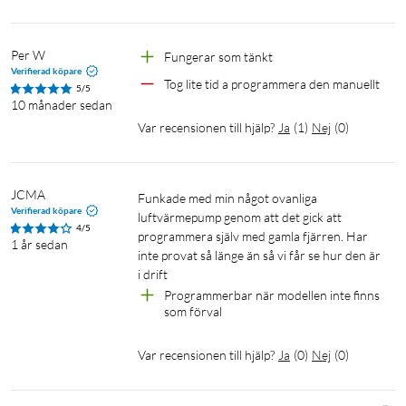
Per W
Fungerar som tänkt
Verifierad köpare
Tog lite tid a programmera den manuellt
5/5
10 månader sedan
Var recensionen till hjälp?
Ja
(
1
)
Nej
(
0
)
JCMA
Funkade med min något ovanliga 
Verifierad köpare
luftvärmepump genom att det gick att 
4/5
programmera själv med gamla fjärren. Har 
1 år sedan
inte provat så länge än så vi får se hur den är 
i drift
Programmerbar när modellen inte finns 
som förval
Var recensionen till hjälp?
Ja
(
0
)
Nej
(
0
)