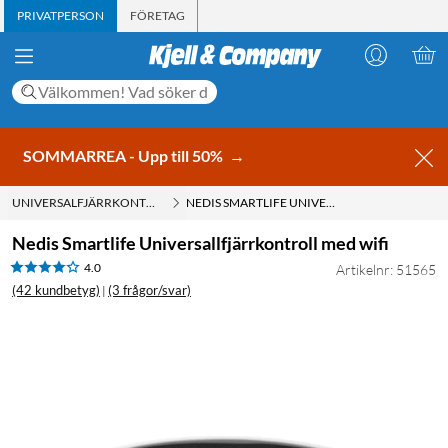
PRIVATPERSON
FÖRETAG
SOMMARREA - Upp till 50%
→
UNIVERSALFJÄRRKONTROLL
NEDIS SMARTLIFE UNIVERSALLFJÄRRKONTROLL MED WIFI
Nedis Smartlife Universallfjärrkontroll med wifi
4.0
Artikelnr: 51565
(42 kundbetyg)
(3 frågor/svar)
|