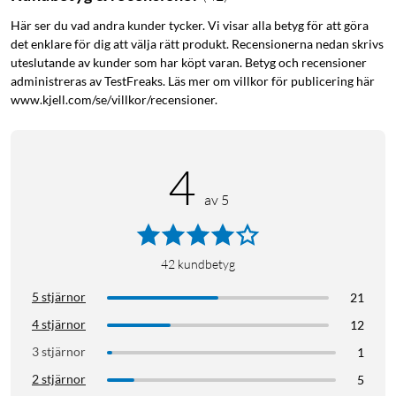
Här ser du vad andra kunder tycker. Vi visar alla betyg för att göra
det enklare för dig att välja rätt produkt. Recensionerna nedan skrivs
uteslutande av kunder som har köpt varan. Betyg och recensioner
administreras av TestFreaks. Läs mer om villkor för publicering här
www.kjell.com/se/villkor/recensioner.
4
av 5
42
kundbetyg
5 stjärnor
21
4 stjärnor
12
3 stjärnor
1
2 stjärnor
5