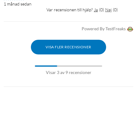
360° Bluetooth-fjärrkontroll × 1
1 månad sedan
Strömkabel × 1
Var recensionen till hjälp?
Ja
(
0
)
Nej
(
0
)
HDMI-kabel × 1
Användarmanual
Powered By TestFreaks
VISA FLER RECENSIONER
Visar 3 av 9 recensioner