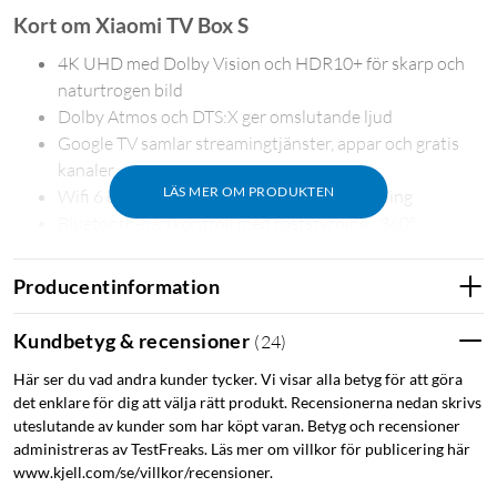
Kort om Xiaomi TV Box S
4K UHD med Dolby Vision och HDR10+ för skarp och
naturtrogen bild
Dolby Atmos och DTS:X ger omslutande ljud
Google TV samlar streamingtjänster, appar och gratis
kanaler
LÄS MER OM PRODUKTEN
Wifi 6 och Bluetooth 5.2 för stabil uppkoppling
Bluetooth-fjärrkontroll med röststyrning i 360°
Producentinformation
Google TV och Google Cast
Kundbetyg & recensioner
(
24
)
Google TV samlar filmer och serier från alla dina appar och
Här ser du vad andra kunder tycker. Vi visar alla betyg för att göra
abonnemang och organiserar dem på ett enkelt sätt. Om du
det enklare för dig att välja rätt produkt. Recensionerna nedan skrivs
vill upptäcka nytt innehåll kan Google TV ge personliga
uteslutande av kunder som har köpt varan. Betyg och recensioner
rekommendationer eller söka igenom över 10 000 appar och
administreras av TestFreaks. Läs mer om villkor för publicering här
hundratals gratiskanaler. Med Google Cast kan du skicka
www.kjell.com/se/villkor/recensioner.
bilder, filmer och serier direkt från surfplattan, iPaden,