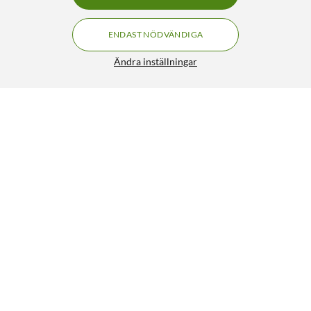
ENDAST NÖDVÄNDIGA
Ändra inställningar
Xiaomi TV Box S (3:e generationen)
FRI FRAKT
4.5/5
899:-
HÄMTA
LÄGG I VARUKORGEN
Liknande produkter