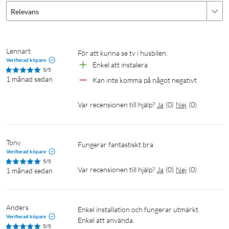
Relevans
Specifikationer
Upplösning: 4K UHD (3840×2160), upp till 60 fps
HDR: Dolby Vision, HDR10+
Lennart
För att kunna se tv i husbilen.
Ljud: Dolby Atmos, DTS:X
Verifierad köpare
Enkel att instalera
Processor: Quad-core Cortex-A55, upp till 2,5 GHz (6 nm)
5/5
1 månad sedan
Kan inte komma på något negativt
GPU: ARM G310 V2
Minne: 2 GB RAM
Var recensionen till hjälp?
Ja
(
0
)
Nej
(
0
)
Lagring: 32 GB
Wifi: Wifi 6 (2,4 GHz / 5 GHz)
Bluetooth: 5.2
Tony
Anslutningar: HDMI 2.1 × 1, USB 2.0 × 1
Fungerar fantastiskt bra
Verifierad köpare
Operativsystem: Google TV
5/5
Mått: 97×97×17 mm
Var recensionen till hjälp?
Ja
(
0
)
Nej
(
0
)
1 månad sedan
Vikt: 91 g
I paketet
Anders
Enkel installation och fungerar utmärkt. 
Verifierad köpare
Enkel att använda.
Xiaomi TV Box S (3:e generationen) × 1
5/5