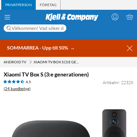
PRIVATPERSON
FÖRETAG
SOMMARREA - Upp till 50%
→
ANDROID TV
XIAOMI TV BOX S (3:E GENERATIONEN)
Xiaomi TV Box S (3:e generationen)
4.5
Artikelnr: 22328
(24 kundbetyg)