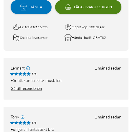
HÄMTA
LÄGG I VARUKORGEN
Fri frakt från 599:-
Öppet köp i 100 dagar
Snabba leveranser
Hämta i butik, GRATIS!
Lennart
1 månad sedan
5/5
För att kunna se tv i husbilen.
Gå till recensionen
Tony
1 månad sedan
5/5
Fungerar fantastiskt bra