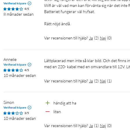
Verifierad köpare
Chromecast inbyggd: Ja
Wifi är väl vad man kan förvänta sig när det inte f
4/5
Mirroring: Ja (Android & iOS)
Batteriet fungerar väl hyfsat.

8 månader sedan
Röststyrning: Ja​
Digitaltv mottagare: Nej
Var recensionen till hjälp?
Ja
(
2
)
Nej
(
0
)
Anslutningar
HDMI: 1 x HDMI 2.0
USB: 1 x USB 2.0
Annelie
Lättplacerad men inte så klar bild. Och det finns inte med en 12-Volts-kabel. Och det behövs i så fall en på 5 ampere. Är bara 
LAN: 1 x RJ45 (Ethernet)
Verifierad köpare
med en 220- kabel med en omvandlare till 12V. Lit
Ljudutgång: 1 x 3,5 mm jack
4/5
10 månader sedan
CI+ slot: Ja
Var recensionen till hjälp?
Ja
(
2
)
Nej
(
1
)
Optisk ljudutgång: Ja​
Ljud
Simon
händig att ha
Ljudsystem: Dolby Audio
Verifierad köpare
liten
Högtalareffekt: 2 x 6 W
3/5
10 månader sedan
Var recensionen till hjälp?
Ja
(
1
)
Nej
(
0
)
Strömförsörjning