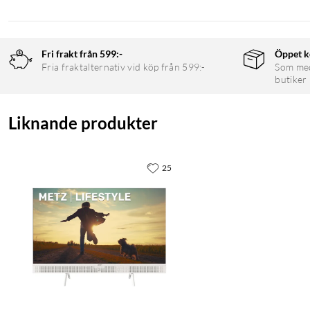
Fri frakt från 599:-
Öppet k
Fria fraktalternativ vid köp från 599:-
Som medl
butiker
Liknande produkter
25