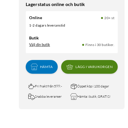
Lagerstatus online och butik
Online
20+ st
1-2 dagars leveranstid
Butik
Välj din butik
Finns i 30 butiker.
HÄMTA
LÄGG I VARUKORGEN
Fri frakt från 599:-
Öppet köp i 100 dagar
Snabba leveranser
Hämta i butik, GRATIS!