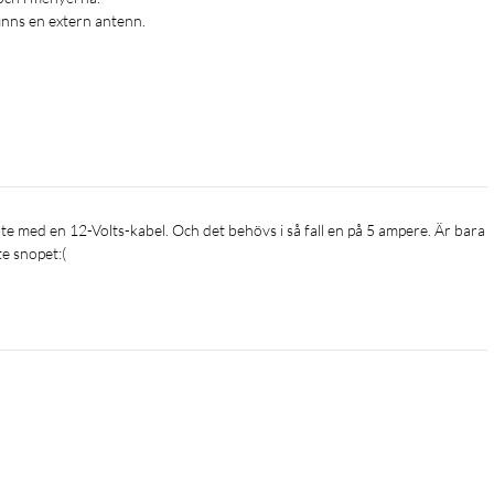
inns en extern antenn.

e snopet:(