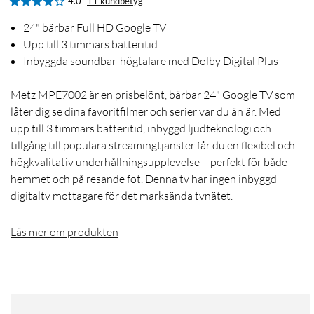
4.0
11 kundbetyg
24" bärbar Full HD Google TV
Upp till 3 timmars batteritid
Inbyggda soundbar-högtalare med Dolby Digital Plus
Metz MPE7002 är en prisbelönt, bärbar 24" Google TV som
låter dig se dina favoritfilmer och serier var du än är. Med
upp till 3 timmars batteritid, inbyggd ljudteknologi och
tillgång till populära streamingtjänster får du en flexibel och
högkvalitativ underhållningsupplevelse – perfekt för både
hemmet och på resande fot. Denna tv har ingen inbyggd
digitaltv mottagare för det marksända tvnätet.
Läs mer om produkten