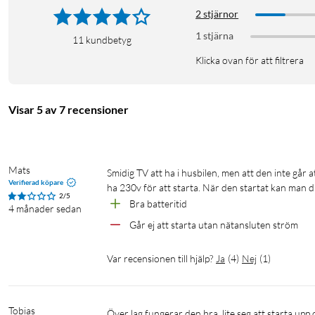
2 stjärnor
De inbyggda soundbar-högtalarna med Dolby Digital Plus ger ett 
i köket eller njuter av solnedgången vid tältplatsen.
1 stjärna
11
kundbetyg
Klicka ovan för att filtrera
Mångsidiga anslutningsmöjligheter
HDMI, USB och Bluetooth ger dig flexibilitet att ansluta allt fr
Visar 5 av 7 recensioner
Specifikationer
Teknisk specifikation
Mats
Smidig TV att ha i husbilen, men att den inte går att starta på batteri är ett stort minus! Går den ner i viloläge så måste den 
Skärmstorlek: 24 tum (60 cm)
Verifierad köpare
ha 230v för att starta. När den startat kan man d
Upplösning: Full HD (1920 x 1080 px)
2/5
Bra batteritid
Paneltyp: LED LCD
4 månader sedan
Bildfrekvens: 50 Hz
Går ej att starta utan nätansluten ström
HDR-stöd: HDR10
Smart TV-plattform: Google TV
Var recensionen till hjälp?
Ja
(
4
)
Nej
(
1
)
Processor: Quad-core (Trochilus Extreme 2.0)
Bluetooth: 5.1
Wi-Fi: Ja (802.11ac)
Tobias
Över lag fungerar den bra, lite seg att starta upp och i menyerna.
