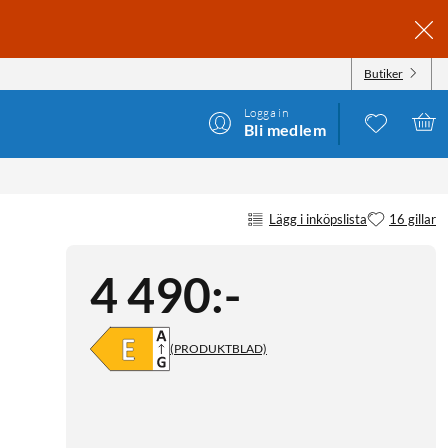
Butiker
Logga in
Bli medlem
Lägg i inköpslista
16 gillar
4 490
:
-
(PRODUKTBLAD)