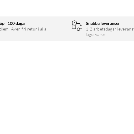
öp i 100 dagar
Snabba leveranser
em! Även fri retur i alla
1-2 arbetsdagar leverans
lagervaror