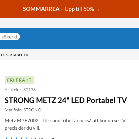
SOMMARREA
– Upp till 50% →
ED PORTABEL TV
FRI FRAKT
Artikelnr: 32133
STRONG METZ 24" LED Portabel TV
Mer från:
STRONG
Metz MPE7002 – för sann frihet är också att kunna se TV
precis där du vill.