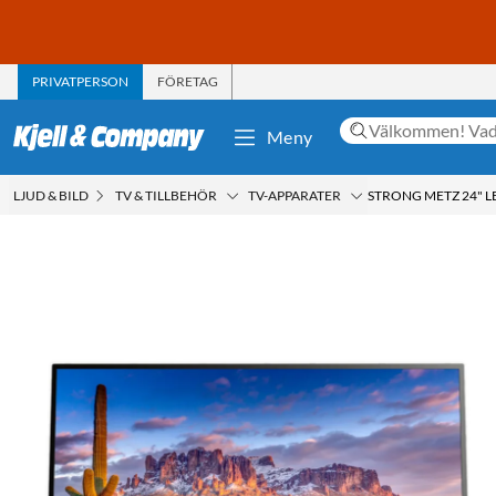
PRIVATPERSON
FÖRETAG
Meny
LJUD & BILD
TV & TILLBEHÖR
TV-APPARATER
STRONG METZ 24" L