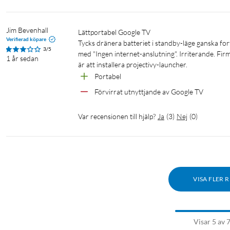
Batteritid: Upp till 3 timmar (beroende på användning)
Laddning: 12 V, 5A DC (60W)
Jim Bevenhall
Lättportabel Google TV

DC-kontakt: + i mitten, 5,5mm x 2,3mm x 10mm i längd
Verifierad köpare
Tycks dränera batteriet i standby-läge ganska fort
Energiklass: E
3/5
med "Ingen internet-anslutning". Irriterande. Firm
1 år sedan
Strömförbrukning (påläge): 17 W
är att installera projectivy-launcher.
Strömförbrukning (standby): 0,5 W
Portabel
Förvirrat utnyttjande av Google TV
Mått och vikt
Mått med stativ: 549 x 74 x 366 mm
Var recensionen till hjälp?
Ja
(
3
)
Nej
(
0
)
Vikt med stativ: 4 kg
I förpackningen
Metz MPE7002 TV
VISA FLER 
Strömadapter
Fjärrkontroll
Bruksanvisning
Visar 5 av 