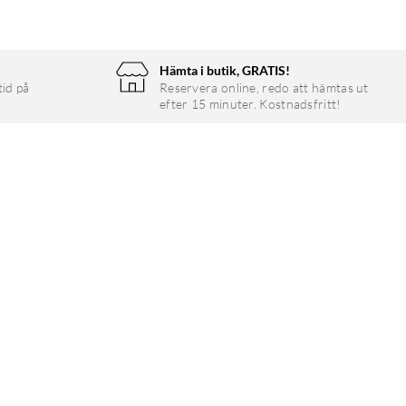
Hämta i butik, GRATIS!
tid på
Reservera online, redo att hämtas ut
efter 15 minuter. Kostnadsfritt!