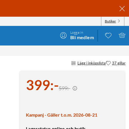
Butiker
Logga in
Bli medlem
Lägg i inköpslista
37 gillar
399
:
-
599:-
Kampanj - Gäller t.o.m. 2026-08-21
Lagerstatus online och butik