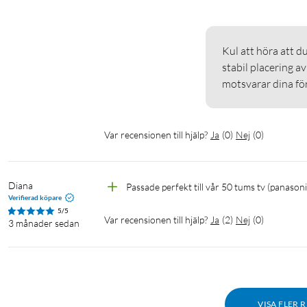
Kul att höra att du
stabil placering av
motsvarar dina för
Var recensionen till hjälp?
Ja
(
0
)
Nej
(
0
)
Diana
Passade perfekt till vår 50 tums tv (panasoni
Verifierad köpare
5/5
Var recensionen till hjälp?
Ja
(
2
)
Nej
(
0
)
3 månader sedan
VISA FLER 