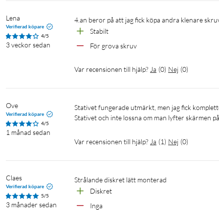
Lena
4.an beror på att jag fick köpa andra klenare skru
Verifierad köpare
Stabilt
4/5
3 veckor sedan
För grova skruv
Var recensionen till hjälp?
Ja
(
0
)
Nej
(
0
)
Ove
Stativet fungerade utmärkt, men jag fick komplettera med ett par  buntband för att teven skulle sitta fast ordentligt på 
Verifierad köpare
Stativet och inte lossna om man lyfter skärmen på 
4/5
1 månad sedan
Var recensionen till hjälp?
Ja
(
1
)
Nej
(
0
)
Claes
Strålande diskret lätt monterad
Verifierad köpare
Diskret
5/5
3 månader sedan
Inga