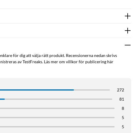
enklare för dig att välja rätt produkt. Recensionerna nedan skrivs
istreras av TestFreaks. Läs mer om villkor för publicering här
272
81
8
5
5