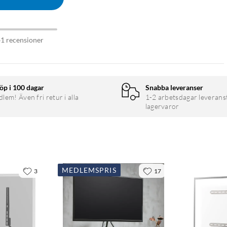
41 recensioner
öp i 100 dagar
Snabba leveranser
em! Även fri retur i alla
1-2 arbetsdagar leverans
lagervaror
MEDLEMSPRIS
3
17