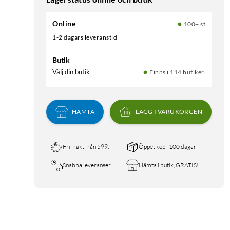
Online
100+ st
1-2 dagars leveranstid
Butik
Välj din butik
Finns i 114 butiker.
HÄMTA
LÄGG I VARUKORGEN
Fri frakt från 599:-
Öppet köp i 100 dagar
Snabba leveranser
Hämta i butik, GRATIS!