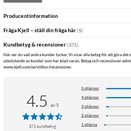
Producentinformation
Fråga Kjell – ställ din fråga här
(
5
)
Kundbetyg & recensioner
(
371
)
Här ser du vad andra kunder tycker. Vi visar alla betyg för att göra det 
uteslutande av kunder som har köpt varan. Betyg och recensioner admin
www.kjell.com/se/villkor/recensioner.
5 stjärnor
4.5
4 stjärnor
av 5
3 stjärnor
2 stjärnor
1 stjärna
371
kundbetyg