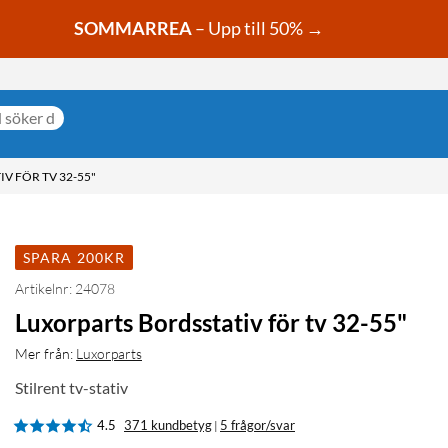
SOMMARREA
– Upp till 50% →
V FÖR TV 32-55"
SPARA 200KR
Artikelnr: 24078
Luxorparts Bordsstativ för tv 32-55"
Mer från:
Luxorparts
Stilrent tv-stativ
4.5
371 kundbetyg
5 frågor/svar
|