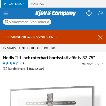
PRIVATPERSON
FÖRETAG
SOMMARREA - Upp till 50%
→
TV-STATIV
NEDIS TILT- OCH ROTERBART BORDSSTATIV FÖR TV 37-75"
Nedis Tilt- och roterbart bordsstativ för tv 37-75"
4.5
Artikelnr: 30967
(32 kundbetyg)
(1 fråga/svar)
|