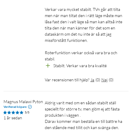
Verkar vara mycket stabilt. TVn går att tilta 
men när man tiltat den i rätt läge måste man 
låsa fast den i valt läge så man kan alltså inte 
tilta den när man känner för det som en 
dataskärm om det nu inte är så att jag 
missförstått funktionen.

Roterfunktion verkar också vara bra och 
stabil.
Stabilt. Verkar vara bra kvalité
Var recensionen till hjälp?
Ja
(
0
)
Nej
(
0
)
Magnus Malawi Pyton
Aldrig varit med om en sådan stabilt ställ 
Verifierad köpare
speciellt för större tv, men glöm ej att fästa 
5/5
produkten i väggen .

1 år sedan
Därav kommer man beställa en till bättre ha 
den stående med tillit och kan svänga den.