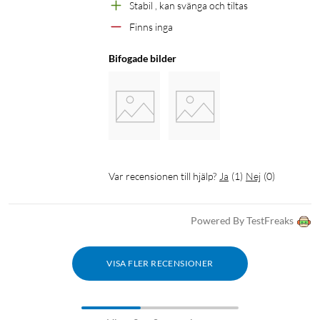
Stabil , kan svänga och tiltas
Finns inga
Bifogade bilder
Var recensionen till hjälp?
Ja
(
1
)
Nej
(
0
)
Powered By TestFreaks
VISA FLER RECENSIONER