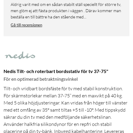
Aldrig varit med om en sådan stabilt ställ speciellt för större tv,
men glöm ej att fästa produkten i väggen . Därav kommer man
beställa en till bättre ha den stående med...
Gå till recensionen
Nedis Tilt- och roterbart bordsstativ för tv 37-75"
För en optimerad betraktningsvinkel
Tilt- och vridbart bordsfäste för tv med stabil konstruktion.
För skärmstorlekar mellan 37-75” med en maxvikt på 40 kg.
Med 5 olika höjdjusteringar. Kan vridas från höger till vänster
med ett omfång av 35° samt tiltas +5 till -10°. Med tippskydd
säkrar du din tv med den medföljande säkerhetslinan.
Använder halkfria silikondynor för en repfri och stabil
placering på din tv-bänk. Inbyggd kabelhantering. Levereras