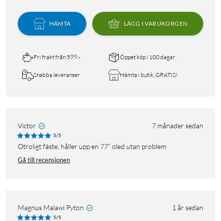
HÄMTA
LÄGG I VARUKORGEN
Fri frakt från 599:-
Öppet köp i 100 dagar
Snabba leveranser
Hämta i butik, GRATIS!
Victor
7 månader sedan
5/5
Otroligt fäste, håller upp en 77” oled utan problem
Gå till recensionen
Magnus Malawi Pyton
1 år sedan
5/5