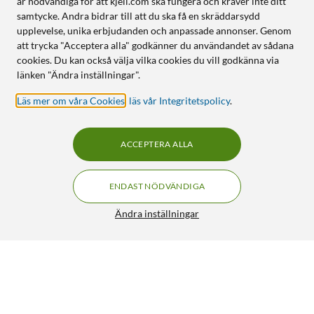
är nödvändiga för att kjell.com ska fungera och kräver inte ditt
samtycke. Andra bidrar till att du ska få en skräddarsydd
upplevelse, unika erbjudanden och anpassade annonser. Genom
att trycka "Acceptera alla" godkänner du användandet av sådana
cookies. Du kan också välja vilka cookies du vill godkänna via
länken "Ändra inställningar".
Läs mer om våra Cookies
,
läs vår Integritetspolicy
.
ACCEPTERA ALLA
ENDAST NÖDVÄNDIGA
Ändra inställningar
Nedis Tilt- och roterbart bordsstativ för tv 37-75"
FRI FRAKT
4.5/5
1 099:-
HÄMTA
LÄGG I VARUKORGEN