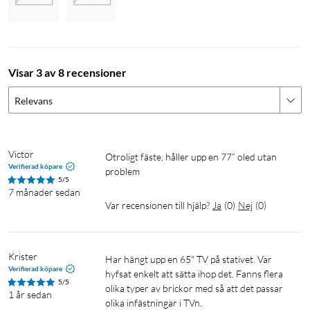
Visar 3 av 8 recensioner
Relevans
Victor
Otroligt fäste, håller upp en 77” oled utan 
Verifierad köpare
problem 
5/5
7 månader sedan
Var recensionen till hjälp?
Ja
(
0
)
Nej
(
0
)
Krister
Har hängt upp en 65" TV på stativet. Var 
Verifierad köpare
hyfsat enkelt att sätta ihop det. Fanns flera 
5/5
olika typer av brickor med så att det passar 
1 år sedan
olika infästningar i TVn.
