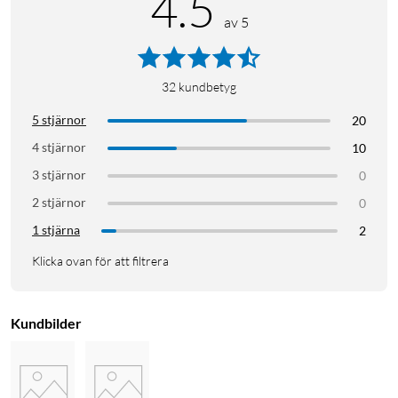
4.5
av 5
32
kundbetyg
5 stjärnor
20
4 stjärnor
10
3 stjärnor
0
2 stjärnor
0
1 stjärna
2
Klicka ovan för att filtrera
Kundbilder