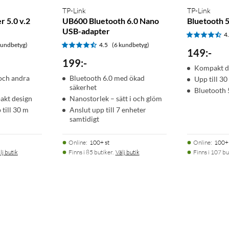
TP-Link
TP-Link
r 5.0 v.2
UB600 Bluetooth 6.0 Nano
Bluetooth 
USB-adapter
4
kundbetyg)
4.5
(6 kundbetyg)
149
:
-
199
:
-
Kompakt d
och andra
Bluetooth 6.0 med ökad
Upp till 3
säkerhet
Bluetooth 
akt design
Nanostorlek – sätt i och glöm
 till 30 m
Anslut upp till 7 enheter
samtidigt
Online
:
100+ st
Online
:
100+ 
lj butik
Finns i 85 butiker.
Välj butik
Finns i 107 bu