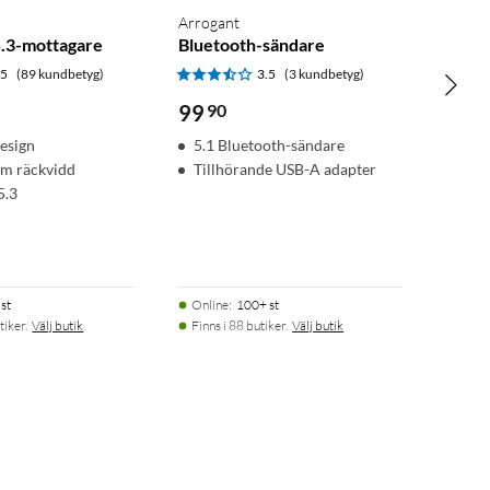
Arrogant
5.3-mottagare
Bluetooth-sändare
.5
(89 kundbetyg)
3.5
(3 kundbetyg)
99
90
esign
5.1 Bluetooth-sändare
0 m räckvidd
Tillhörande USB-A adapter
5.3
st
Online
:
100+ st
tiker.
Välj butik
Finns i 88 butiker.
Välj butik