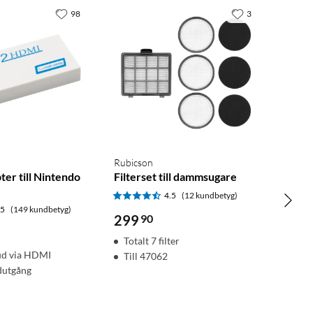
98
3
Rubicson
er till Nintendo
Filterset till dammsugare
4.5
(12 kundbetyg)
.5
(149 kundbetyg)
299
90
Totalt 7 filter
jud via HDMI
Till 47062
dutgång