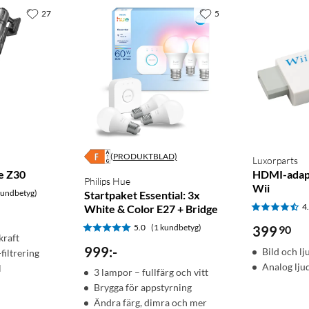
27
5
(PRODUKTBLAD)
Luxorparts
e Z30
HDMI-adapt
Philips Hue
Wii
kundbetyg)
Startpaket Essential: 3x
4
White & Color E27 + Bridge
5.0
(1 kundbetyg)
399
90
kraft
999
:
-
Bild och l
iltrering
Analog lju
l
3 lampor – fullfärg och vitt
Brygga för appstyrning
Ändra färg, dimra och mer