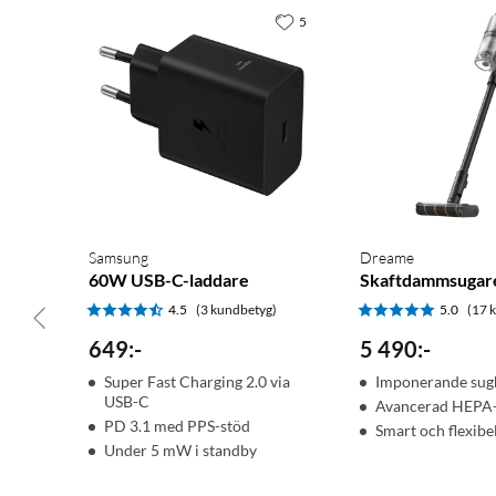
5
Samsung
Dreame
60W USB-C-laddare
Skaftdammsugar
4.5
(3 kundbetyg)
5.0
(17 
649
:
-
5 490
:
-
Super Fast Charging 2.0 via
Imponerande sug
USB-C
Avancerad HEPA-f
PD 3.1 med PPS-stöd
Smart och flexibe
Under 5 mW i standby