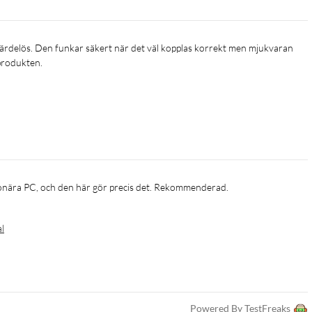
produkten.
tionära PC, och den här gör precis det. Rekommenderad.
al
Powered By TestFreaks