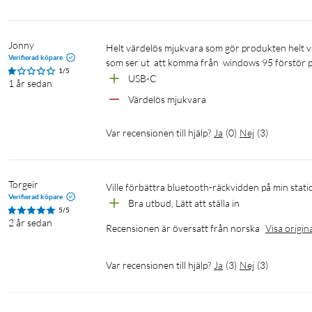
Jonny
Helt värdelös mjukvara som gör produkten helt värdelös. Den funkar säkert när det väl kopplas korrekt men mjukvaran 
Verifierad köpare
som ser ut  att komma från  windows 95 förstör 
1/5
USB-C
1 år sedan
Värdelös mjukvara
Var recensionen till hjälp?
Ja
(
0
)
Nej
(
3
)
Torgeir
Ville förbättra bluetooth-räckvidden på min sta
Verifierad köpare
Bra utbud, Lätt att ställa in
5/5
2 år sedan
Recensionen är översatt från norska
Visa origin
Var recensionen till hjälp?
Ja
(
3
)
Nej
(
3
)