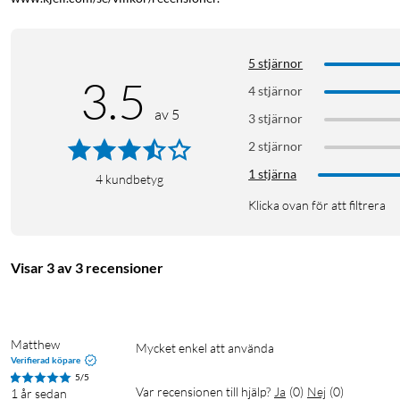
5 stjärnor
3.5
4 stjärnor
av 5
3 stjärnor
2 stjärnor
1 stjärna
4
kundbetyg
Klicka ovan för att filtrera
Visar 3 av 3 recensioner
Matthew
Mycket enkel att använda 
Verifierad köpare
5/5
Var recensionen till hjälp?
Ja
(
0
)
Nej
(
0
)
1 år sedan