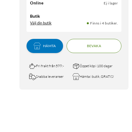
Online
Ej i lager
Butik
Välj din butik
Finns i 4 butiker.
HÄMTA
BEVAKA
Fri frakt från 599:-
Öppet köp i 100 dagar
Snabba leveranser
Hämta i butik, GRATIS!