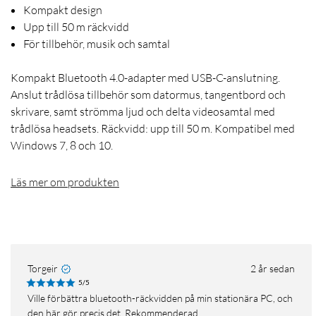
Kompakt design
Upp till 50 m räckvidd
För tillbehör, musik och samtal
Kompakt Bluetooth 4.0-adapter med USB-C-anslutning.
Anslut trådlösa tillbehör som datormus, tangentbord och
skrivare, samt strömma ljud och delta videosamtal med
trådlösa headsets. Räckvidd: upp till 50 m. Kompatibel med
Windows 7, 8 och 10.
Läs mer om produkten
Torgeir
2 år sedan
5/5
Ville förbättra bluetooth-räckvidden på min stationära PC, och
den här gör precis det. Rekommenderad.