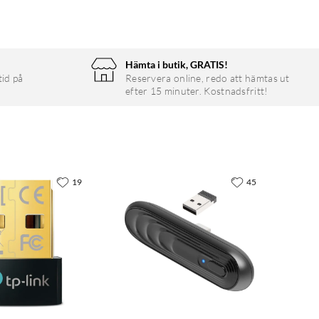
Hämta i butik, GRATIS!
tid på
Reservera online, redo att hämtas ut
efter 15 minuter. Kostnadsfritt!
19
45