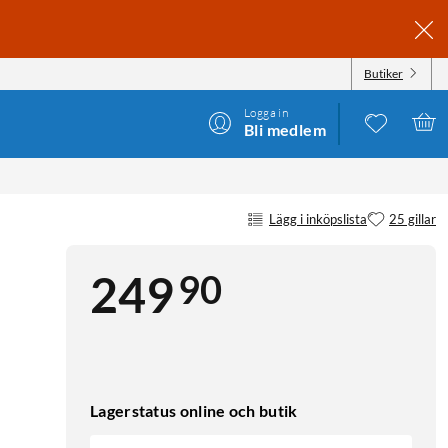
Butiker
Logga in
Bli medlem
Lägg i inköpslista
25 gillar
90
249
Lagerstatus online och butik