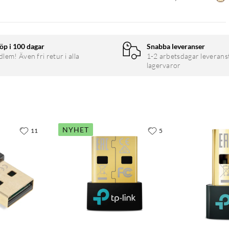
öp i 100 dagar
Snabba leveranser
em! Även fri retur i alla
1-2 arbetsdagar leverans
lagervaror
NYHET
11
5