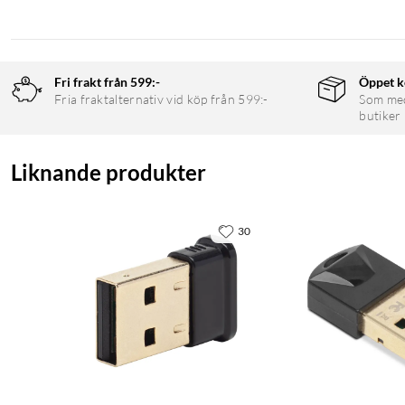
Fri frakt från 599:-
Öppet k
Fria fraktalternativ vid köp från 599:-
Som medl
butiker
Liknande produkter
30