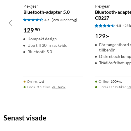
Plexgear
Plexgear
Bluetooth-adapter 5.0
Bluetooth-adapte
CB227
4.5
(225 kundbetyg)
4.5
(25 
129
90
129
:
-
Kompakt design
För tangentbord 
Upp till 30 m räckvidd
tillbehör
Bluetooth 5.0
Diskret och komp
Trådlös frihet upp
Online
:
1 st
Online
:
100+ st
Finns i 3 butiker.
Välj butik
Finns i 115 butiker.
Vä
Senast visade