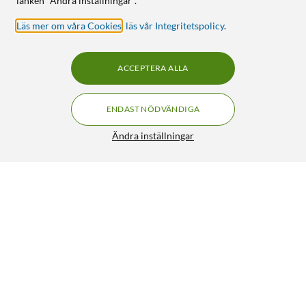
länken "Ändra inställningar".
Läs mer om våra Cookies
,
läs vår Integritetspolicy
.
ACCEPTERA ALLA
ENDAST NÖDVÄNDIGA
Ändra inställningar
Apple USB-C VGA-multiportadapter
FRI FRAKT
5/5
749:-
HÄMTA
LÄGG I VARUKORGEN