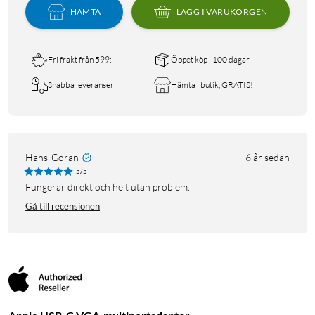
HÄMTA
LÄGG I VARUKORGEN
Fri frakt från 599:-
Öppet köp i 100 dagar
Snabba leveranser
Hämta i butik, GRATIS!
Hans-Göran
6 år sedan
5/5
Fungerar direkt och helt utan problem.
Gå till recensionen