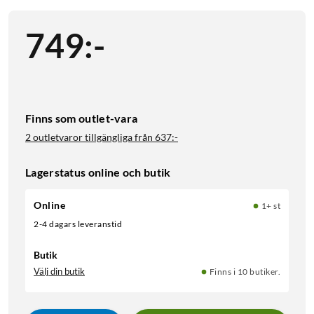
749
:
-
Finns som outlet-vara
2 outletvaror tillgängliga från
637:-
Lagerstatus online och butik
Online
1+ st
2-4 dagars leveranstid
Butik
Välj din butik
Finns i 10 butiker.