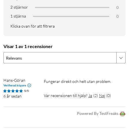
2 stjärnor
0
1 stjärna
0
Klicka ovan för att filtrera
Visar 1 av 1 recensioner
Relevans
Hans-Göran
Fungerar direkt och helt utan problem. 
Verifierad köpare
5/5
Var recensionen till hjälp?
Ja
(
2
)
Nej
(
0
)
6 år sedan
Powered By TestFreaks