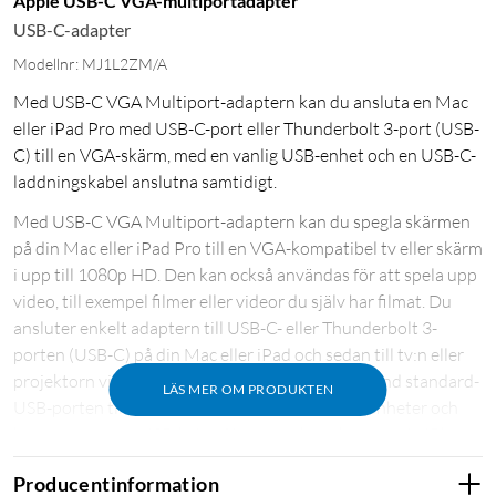
Apple USB-C VGA-multiportadapter
USB-C-adapter
Modellnr: MJ1L2ZM/A
Med USB-C VGA Multiport-adaptern kan du ansluta en Mac
eller iPad Pro med USB-C-port eller Thunderbolt 3-port (USB-
C) till en VGA-skärm, med en vanlig USB-enhet och en USB-C-
laddningskabel anslutna samtidigt.
Med USB-C VGA Multiport-adaptern kan du spegla skärmen
på din Mac eller iPad Pro till en VGA-kompatibel tv eller skärm
i upp till 1080p HD. Den kan också användas för att spela upp
video, till exempel filmer eller videor du själv har filmat. Du
ansluter enkelt adaptern till USB-C- eller Thunderbolt 3-
porten (USB-C) på din Mac eller iPad och sedan till tv:n eller
projektorn via en VGA-kabel (säljs separat). Använd standard-
LÄS MER OM PRODUKTEN
USB-porten till att ansluta enheter såsom flashenheter och
kameror eller en USB-kabel för att synka och ladda din iPhone,
iPad eller iPod. Du kan även ansluta en laddningskabel till
Producentinformation
USB-C-porten om du vill ladda din Mac eller iPad Pro. Kräver