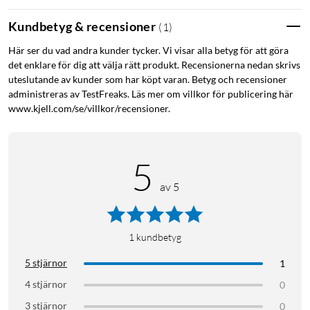
en VGA-kabel (säljs separat) för anslutning till en tv eller
Kundbetyg & recensioner
(
1
)
projektor.
Här ser du vad andra kunder tycker. Vi visar alla betyg för att göra
det enklare för dig att välja rätt produkt. Recensionerna nedan skrivs
uteslutande av kunder som har köpt varan. Betyg och recensioner
administreras av TestFreaks. Läs mer om villkor för publicering här
www.kjell.com/se/villkor/recensioner.
5
av 5
1
kundbetyg
5 stjärnor
1
4 stjärnor
0
3 stjärnor
0