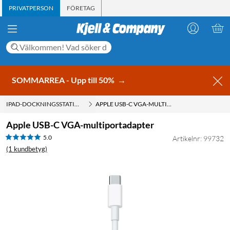
PRIVATPERSON
FÖRETAG
SOMMARREA - Upp till 50%
→
IPAD-DOCKNINGSSTATION & USB-HUBBAR
APPLE USB-C VGA-MULTIPORTADAPTER
Apple USB-C VGA-multiportadapter
5.0
Artikelnr: 99732
(1 kundbetyg)