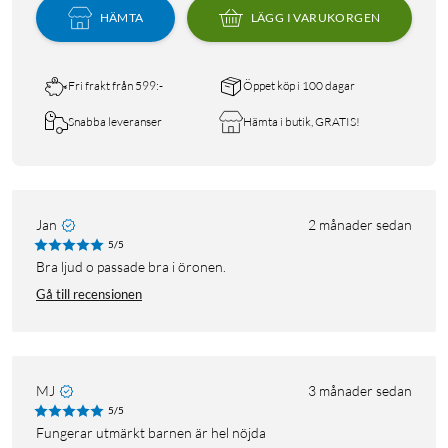
HÄMTA
LÄGG I VARUKORGEN
Fri frakt från 599:-
Öppet köp i 100 dagar
Snabba leveranser
Hämta i butik, GRATIS!
Jan
2 månader sedan
5/5
Bra ljud o passade bra i öronen.
Gå till recensionen
MJ
3 månader sedan
5/5
Fungerar utmärkt barnen är hel nöjda