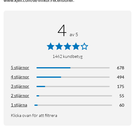
www.kjell.com/se/villkor/recensioner.
4
av 5
1462
kundbetyg
5 stjärnor
678
4 stjärnor
494
3 stjärnor
175
2 stjärnor
55
1 stjärna
60
Klicka ovan för att filtrera