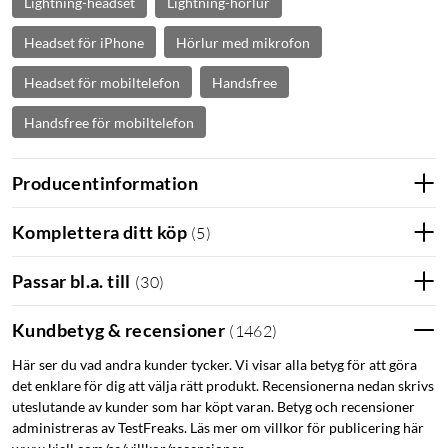
Lightning-headset
Lightning-hörlur
Headset för iPhone
Hörlur med mikrofon
Headset för mobiltelefon
Handsfree
Handsfree för mobiltelefon
Producentinformation
Komplettera ditt köp
(
5
)
Passar bl.a. till
(
30
)
Kundbetyg & recensioner
(
1462
)
Här ser du vad andra kunder tycker. Vi visar alla betyg för att göra
det enklare för dig att välja rätt produkt. Recensionerna nedan skrivs
uteslutande av kunder som har köpt varan. Betyg och recensioner
administreras av TestFreaks. Läs mer om villkor för publicering här