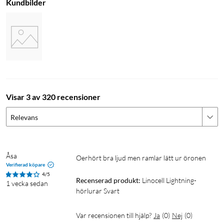
Kundbilder
Visar 3 av 320 recensioner
Relevans
Åsa
Oerhört bra ljud men ramlar lätt ur öronen
Verifierad köpare
4/5
Recenserad produkt:
Linocell Lightning-
1 vecka sedan
hörlurar Svart
Var recensionen till hjälp?
Ja
(
0
)
Nej
(
0
)