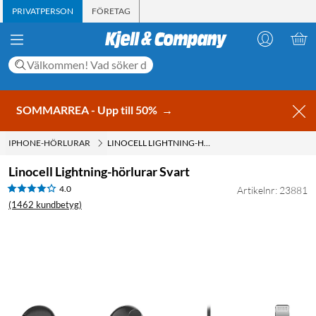
PRIVATPERSON
FÖRETAG
SOMMARREA - Upp till 50%
→
IPHONE-HÖRLURAR
LINOCELL LIGHTNING-HÖRLURAR SVART
Linocell Lightning-hörlurar Svart
4.0
Artikelnr: 23881
(1462 kundbetyg)