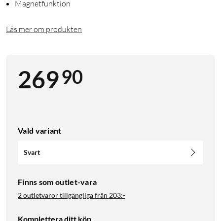
Magnetfunktion
Läs mer om produkten
90
269
Vald variant
Svart
Finns som outlet-vara
2 outletvaror tillgängliga från
203:-
Komplettera ditt köp