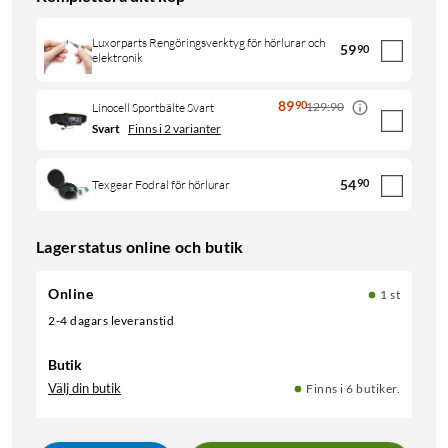
Luxorparts Rengöringsverktyg för hörlurar och
59
90
elektronik
89
90
129:90
Linocell Sportbälte Svart
Svart
Finns i 2 varianter
54
90
Texgear Fodral för hörlurar
Lagerstatus online och butik
Online
1 st
2-4 dagars leveranstid
Butik
Välj din butik
Finns i 6 butiker.