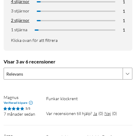
4 stjärnor
1
3 stjärnor
1
2 stjärnor
1
1 stjärna
1
Klicka ovan för att filtrera
Visar 3 av 6 recensioner
Relevans
Magnus
Funkar klockrent 
Verifierad köpare
5/5
Var recensionen till hjälp?
Ja
(
0
)
Nej
(
0
)
7 månader sedan
Arne