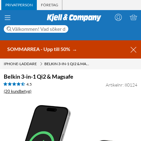
PRIVATPERSON
FÖRETAG
SOMMARREA - Upp till 50%
→
IPHONE-LADDARE
BELKIN 3-IN-1 QI2 & MAGSAFE
Belkin 3-in-1 Qi2 & Magsafe
4.5
Artikelnr: 80124
(20 kundbetyg)