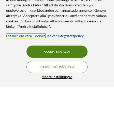
samtycke. Andra bidrar till att du ska få en skräddarsydd
upplevelse, unika erbjudanden och anpassade annonser. Genom
att trycka "Acceptera alla" godkänner du användandet av sådana
cookies. Du kan också välja vilka cookies du vill godkänna via
länken "Ändra inställningar".
Läs mer om våra Cookies
,
läs vår Integritetspolicy
.
ACCEPTERA ALLA
ENDAST NÖDVÄNDIGA
Ändra inställningar
Belkin 3-in-1 Qi2 & Magsafe
FRI FRAKT
4.5/5
1 490:-
HÄMTA
LÄGG I VARUKORGEN