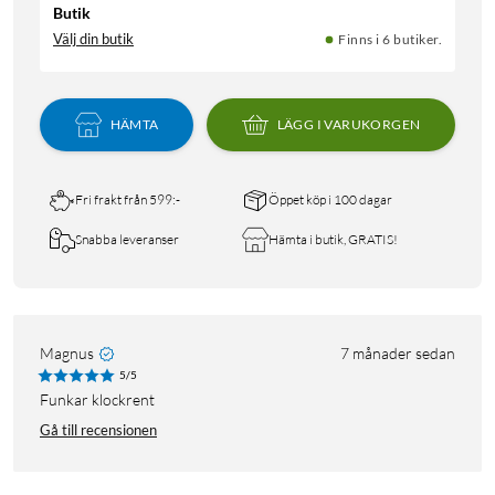
Butik
Välj din butik
Finns i 6 butiker.
HÄMTA
LÄGG I VARUKORGEN
Fri frakt från 599:-
Öppet köp i 100 dagar
Snabba leveranser
Hämta i butik, GRATIS!
Magnus
7 månader sedan
5/5
Funkar klockrent
Gå till recensionen