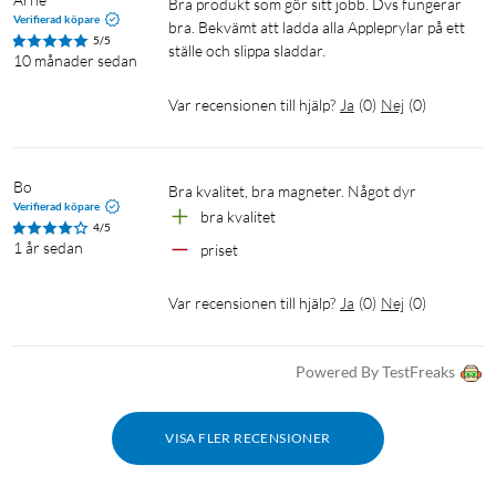
Bra produkt som gör sitt jobb. Dvs fungerar 
Verifierad köpare
bra. Bekvämt att ladda alla Appleprylar på ett 
5/5
ställe och slippa sladdar. 
10 månader sedan
Var recensionen till hjälp?
Ja
(
0
)
Nej
(
0
)
Bo
bra kvalitet, bra magneter. Något dyr
Verifierad köpare
bra kvalitet
4/5
1 år sedan
priset
Var recensionen till hjälp?
Ja
(
0
)
Nej
(
0
)
Powered By TestFreaks
VISA FLER RECENSIONER