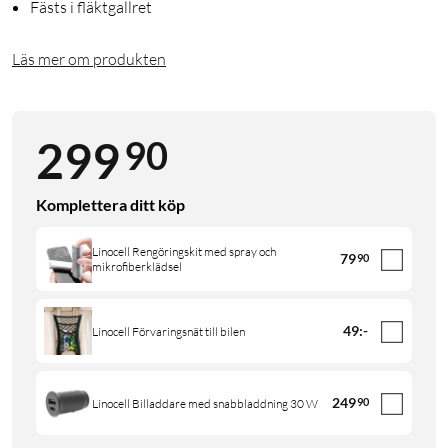
Fästs i fläktgallret
Läs mer om produkten
90
299
Komplettera ditt köp
Linocell Rengöringskit med spray och
79
90
mikrofiberklädsel
49
:
-
Linocell Förvaringsnät till bilen
249
90
Linocell Billaddare med snabbladdning 30 W