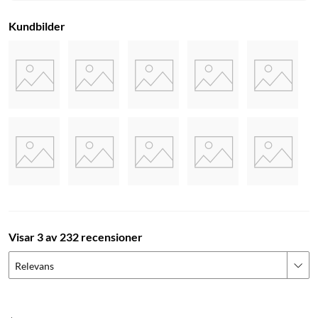
Magnetic charging
trådlös laddare
trådlös laddning
Kundbilder
Apple laddare
laddare
iPhone laddare
Qi-laddning
Qi-laddare
Visar 3 av 232 recensioner
Relevans