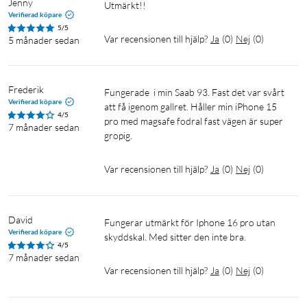
Jenny
Utmärkt!! 
Verifierad köpare
5/5
Var recensionen till hjälp?
Ja
(
0
)
Nej
(
0
)
5 månader sedan
Frederik
Fungerade  i min Saab 93. Fast det var svårt 
Verifierad köpare
att få igenom gallret. Håller min iPhone 15 
4/5
pro med magsafe fodral fast vägen är super 
7 månader sedan
gropig.
Var recensionen till hjälp?
Ja
(
0
)
Nej
(
0
)
David
Fungerar utmärkt för Iphone 16 pro utan 
Verifierad köpare
skyddskal. Med sitter den inte bra.
4/5
7 månader sedan
Var recensionen till hjälp?
Ja
(
0
)
Nej
(
0
)