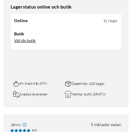
Lagerstatus online och butik
Online
Ej i lager
Butik
Välj din butik
Fri frakt från 599:-
Öppet köp i 100 dagar
Snabba leveranser
Hämta i butik, GRATIS!
Jenny
5 månader sedan
5/5