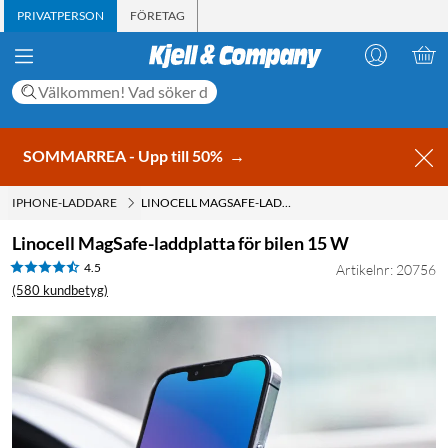
PRIVATPERSON
FÖRETAG
SOMMARREA - Upp till 50%
→
IPHONE-LADDARE
LINOCELL MAGSAFE-LADDPLATTA FÖR BILEN 15 W
Linocell MagSafe-laddplatta för bilen 15 W
4.5
Artikelnr: 20756
(580 kundbetyg)