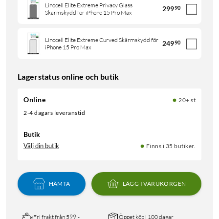
Linocell Elite Extreme Privacy Glass
299
90
Skärmskydd för iPhone 15 Pro Max
Linocell Elite Extreme Curved Skärmskydd för
249
90
iPhone 15 Pro Max
Lagerstatus online och butik
Online
20+ st
2-4 dagars leveranstid
Butik
Välj din butik
Finns i 35 butiker.
HÄMTA
LÄGG I VARUKORGEN
Fri frakt från 599:-
Öppet köp i 100 dagar