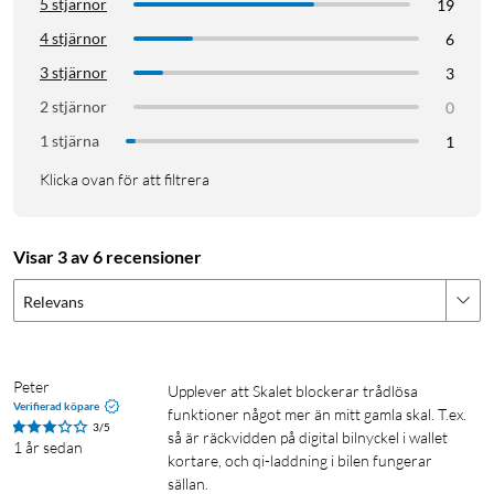
5 stjärnor
19
4 stjärnor
6
3 stjärnor
3
2 stjärnor
0
1 stjärna
1
Klicka ovan för att filtrera
Visar 3 av 6 recensioner
Relevans
Peter
Upplever att Skalet blockerar trådlösa 
Verifierad köpare
funktioner något mer än mitt gamla skal. T.ex. 
3/5
så är räckvidden på digital bilnyckel i wallet 
1 år sedan
kortare, och qi-laddning i bilen fungerar 
sällan.