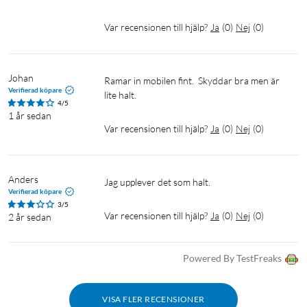
Var recensionen till hjälp?
Ja
(
0
)
Nej
(
0
)
Johan
Ramar in mobilen fint.  Skyddar bra men är 
Verifierad köpare
lite halt. 
4/5
1 år sedan
Var recensionen till hjälp?
Ja
(
0
)
Nej
(
0
)
Anders
Jag upplever det som halt. 
Verifierad köpare
3/5
Var recensionen till hjälp?
Ja
(
0
)
Nej
(
0
)
2 år sedan
Powered By TestFreaks
VISA FLER RECENSIONER