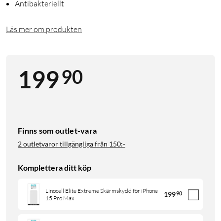
Antibakteriellt
Läs mer om produkten
90
199
Finns som outlet-vara
2 outletvaror tillgängliga från
150:-
Komplettera ditt köp
Linocell Elite Extreme Skärmskydd för iPhone
199
90
15 Pro Max