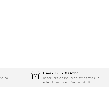
Hämta i butik, GRATIS!
tid på
Reservera online, redo att hämtas ut
efter 15 minuter. Kostnadsfritt!