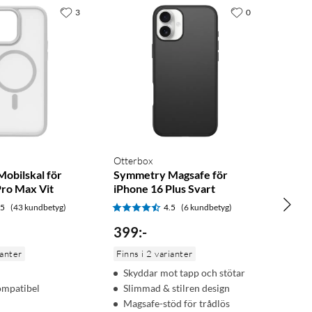
3
0
Otterbox
Mobilskal för
Symmetry Magsafe för
Pro Max Vit
iPhone 16 Plus Svart
.5
(43 kundbetyg)
4.5
(6 kundbetyg)
399
:
-
ianter
Finns i 2 varianter
Skyddar mot tapp och stötar
ompatibel
Slimmad & stilren design
Magsafe-stöd för trådlös