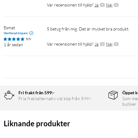
Var recensionen till hjälp?
Ja
(
0
)
Nej
(
0
)
Esmat
5 betyg från mig. Det är mycket bra produkt. 
Verifierad köpare
5/5
Var recensionen till hjälp?
Ja
(
0
)
Nej
(
0
)
1 år sedan
Fri frakt från 599:-
Öppet k
Fria fraktalternativ vid köp från 599:-
Som medl
butiker
Liknande produkter