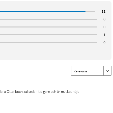
11
0
0
1
0
Relevans
flera Otterbox-skal sedan tidigare och är mycket nöjd