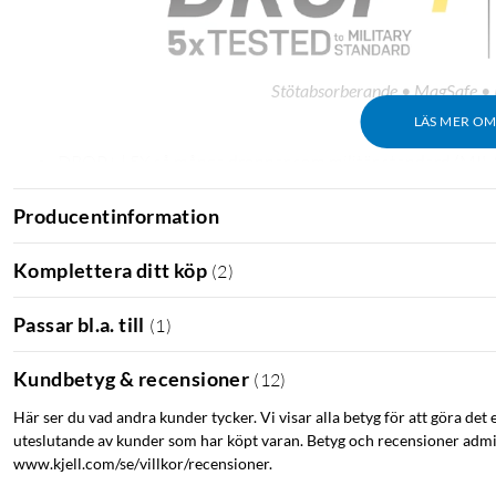
Stötabsorberande • MagSafe • I
LÄS MER O
DROP+ | 5X så många droppar som militär standard (MIL
Designad för sömlös interaktion med MagSafe -teknik
Producentinformation
Fungerar med Apples MagSafe-laddare och trådlös Qi -la
Tillverkad med 50% återvunnen plast
Skydd i två lager
Komplettera ditt köp
(
2
)
Tunn, fickvänlig design med säkert grepp
Portskydd blockerar smuts, damm och ludd från att komma 
Passar bl.a. till
(
1
)
Höjda kanter skyddar kamera och skärm
Snoddfäste inbyggt i fodralet
Kundbetyg & recensioner
(
12
)
Här ser du vad andra kunder tycker. Vi visar alla betyg för att göra det 
uteslutande av kunder som har köpt varan. Betyg och recensioner admin
www.kjell.com/se/villkor/recensioner.