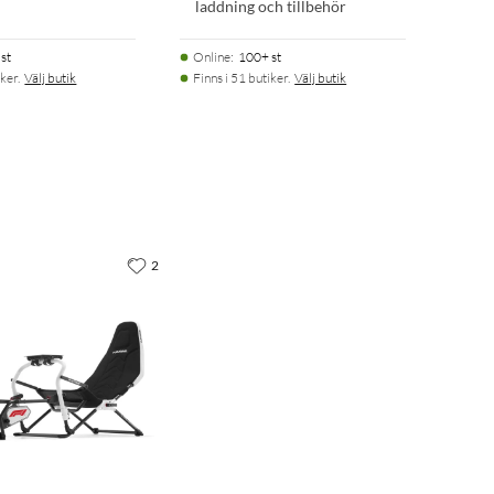
laddning och tillbehör
st
Online
:
100+ st
ker.
Välj butik
Finns i 51 butiker.
Välj butik
2