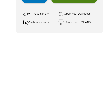
Fri frakt från 599:-
Öppet köp i 100 dagar
Snabba leveranser
Hämta i butik, GRATIS!