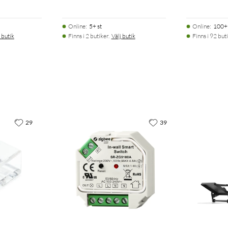
Online
:
5+ st
Online
:
100+ 
 butik
Finns i 2 butiker.
Välj butik
Finns i 92 buti
29
39