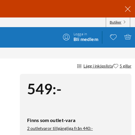
Butiker
Logga in
Bli medlem
Lägg i inköpslista
5 gillar
549
:
-
Finns som outlet-vara
2 outletvaror tillgängliga från
440:-