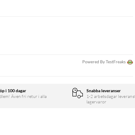
Powered By TestFreaks
öp i 100 dagar
Snabba leveranser
em! Även fri retur i alla
1-2 arbetsdagar leverans
lagervaror