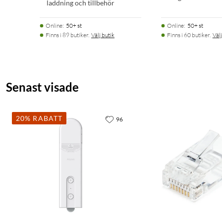
laddning och tillbehör
Online
:
50+ st
Online
:
50+ st
Finns i 89 butiker.
Välj butik
Finns i 60 butiker.
Välj
Senast visade
20% RABATT
96