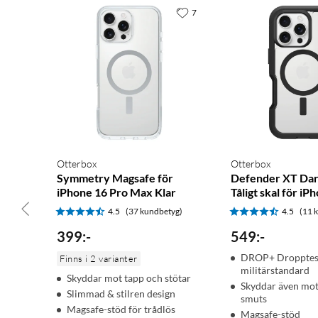
7
Otterbox
Otterbox
Symmetry Magsafe för
Defender XT Dar
iPhone 16 Pro Max Klar
Tåligt skal för iP
4.5
(37 kundbetyg)
4.5
(11 
399
:
-
549
:
-
DROP+ Dropptest
Finns i 2 varianter
militärstandard
Skyddar mot tapp och stötar
Skyddar även mo
Slimmad & stilren design
smuts
Magsafe-stöd för trådlös
Magsafe-stöd