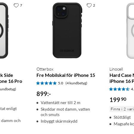
7
2
Otterbox
Linocell
k Side
Fre Mobilskal för iPhone 15
Hard Case 
hone 16 Pro
iPhone 16 
5.0
(4 kundbetyg)
kundbetyg)
4
899
:
-
199
90
Vattentätt ner till 2 m
at enligt
Skyddar mot damm, vatten
Finns i 2 var
och smuts
Stöttåligt
t damm och
Inbyggt skärmskydd
Magsafe k