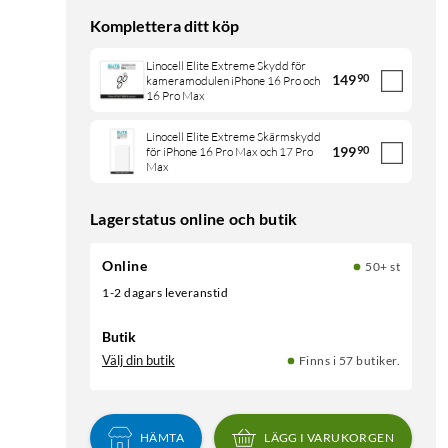
Komplettera ditt köp
Linocell Elite Extreme Skydd för
149
90
kameramodulen iPhone 16 Pro och
16 Pro Max
Linocell Elite Extreme Skärmskydd
199
90
för iPhone 16 Pro Max och 17 Pro
Max
Lagerstatus online och butik
Online
50+ st
1-2 dagars leveranstid
Butik
Välj din butik
Finns i 57 butiker.
HÄMTA
LÄGG I VARUKORGEN