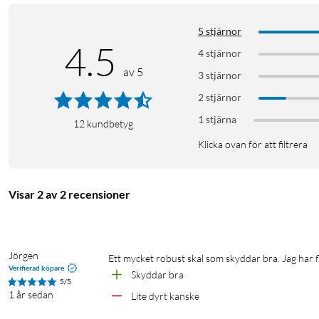
5 stjärnor
4.5
4 stjärnor
av 5
3 stjärnor
2 stjärnor
1 stjärna
12
kundbetyg
Klicka ovan för att filtrera
Visar 2 av 2 recensioner
Jörgen
Ett mycket robust skal som skyddar bra. Jag har 
Verifierad köpare
Skyddar bra
5/5
1 år sedan
Lite dyrt kanske