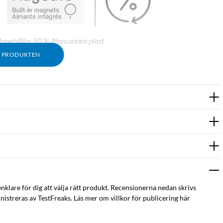
nnehåller 50 % återvunnen plast
M PRODUKTEN
-STD-810G 516.6)
ddning
in i uttag och portar
enklare för dig att välja rätt produkt. Recensionerna nedan skrivs
istreras av TestFreaks. Läs mer om villkor för publicering här