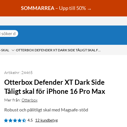
SOMMARREA
– Upp till 50% →
-SKAL
OTTERBOX DEFENDER XT DARK SIDE TÅLIGT SKAL FÖR IPHONE 16 PRO MAX
Artikelnr: 24465
Otterbox Defender XT Dark Side
Tåligt skal för iPhone 16 Pro Max
Mer från:
Otterbox
Robust och pålitligt skal med Magsafe-stöd
4.5
12 kundbetyg